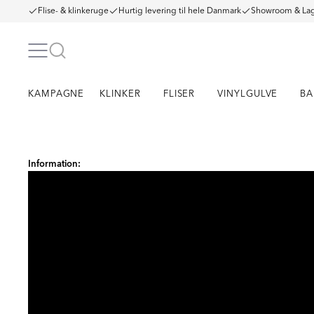
Flise- & klinkeruge
Hurtig levering til hele Danmark
Showroom & Lag
KAMPAGNE
KLINKER
FLISER
VINYLGULVE
BA
Item
1
Information:
of
5