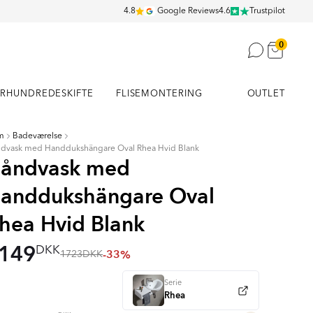
4.8
Google Reviews
4.6
Trustpilot
0
RHUNDREDESKIFTE
FLISEMONTERING
OUTLET
m
Badeværelse
dvask med Handdukshängare Oval Rhea Hvid Blank
åndvask med
anddukshängare Oval
hea Hvid Blank
149
DKK
-33%
1723
DKK
Serie
Rhea