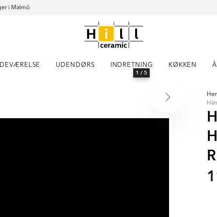
er i Malmö
DEVÆRELSE
UDENDØRS
INDRETNING
KØKKEN
Å
1
/ 5
He
Hån
H
H
R
1