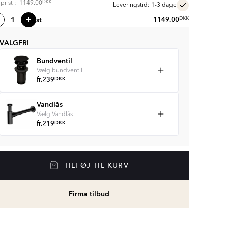
DKK
s pr
st
:
1149.00
Leveringstid: 1-3 dage
st
1149.00
DKK
VALGFRI
Bundventil
Vælg bundventil
fr.
239
DKK
Vandlås
Vælg Vandlås
fr.
219
DKK
TILFØJ TIL KURV
Firma tilbud