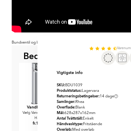
Bundventil og blandingsbatteri medfølger ikke
Varenu
Bedre sammen
BEDST AT KOMBINERE ME
Vigtigste info
SKU:
BDU1039
Produktstatus:
Lagervara
Returneringsbetingelser:
14 dage
Samlinger:
Rhea
Vandhane Krom
Vandhane Sort
Overflade:
Blank
Mål:
Vælg Vandhane i Krom til
Vælg Sort Vandhane til
628x287x162
mm
Antal Tvättställ:
Håndvask
Håndvask
Enkelt
fr.
1139
fr.
1249
DKK
DKK
Håndvasktype:
Fritstående
Overløb:
Med overløb