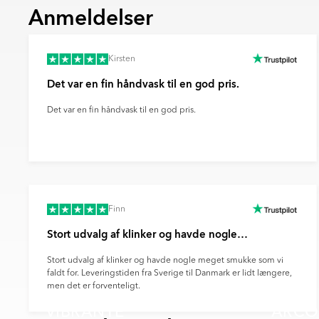
DSV har en klar strategi for dekarbo
Tøv ikke med at kontakte os, hvis du har spør
Anmeldelser
grøn energi, energieffektivitet og bæ
mere om vores certificeringer og kvalitetss
Norden.
Bemærk venligst, at produktets farve på bill
Begge virksomheder rapporterer åbe
produkt, hvilket skyldes forvrængning af f
Kirsten
Scope 1–3-udledninger og driver inn
kameraindstillinger og andre faktorer.
klimavenlige leverancer.
Det var en fin håndvask til en god pris.
Bemærk venligst, at farven på produktet på 
Når du vælger levering via DHL eller DSV, er
faktiske produkts farve, da dette kan skyld
bæredygtig fremtid og reducere transporten
Det var en fin håndvask til en god pris.
farvegengivelse fra din skærm, kameraindsti
Finn
Stort udvalg af klinker og havde nogle…
Stort udvalg af klinker og havde nogle meget smukke som vi
faldt for. Leveringstiden fra Sverige til Danmark er lidt længere,
men det er forventeligt.
VIBRANTE
ARCO