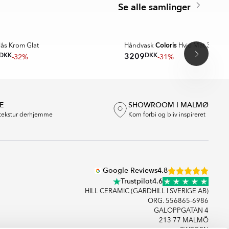
Se alle samlinger
Coloris
lås Krom Glat
Håndvask
Hvid Mat 37 cm
DKK
DKK
3209
-32%
-31%
E
SHOWROOM I MALMØ
tekstur derhjemme
Kom forbi og bliv inspireret
Google Reviews
4.8
Trustpilot
4.6
HILL CERAMIC (GARDHILL I SVERIGE AB)
ORG. 556865-6986
GALOPPGATAN 4
213 77 MALMÖ