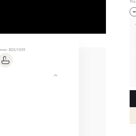
Pri
mmer: BDU1039
D