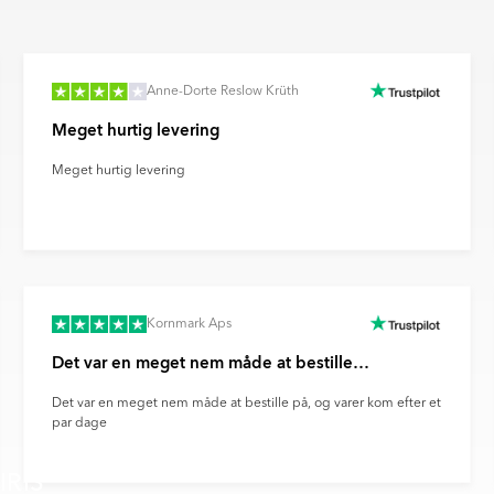
nisering og investerer løbende i
gsmål, eller hvis du vil vide
redygtige logistikløsninger i hele
ikringsprocesser.
edet kan afvige fra det faktiske
nt om fremskridt inden for
arvegengivelsen fra din skærm,
Anne-Dorte Reslow Krüth
ovation for fremtidens
Meget hurtig levering
billedet kan afvige fra den
 du med til at støtte en mere
es forvrængning af
s klimaaftryk.
Meget hurtig levering
llinger og andre faktorer.
Kornmark Aps
Det var en meget nem måde at bestille…
Det var en meget nem måde at bestille på, og varer kom efter et
par dage
IRIS