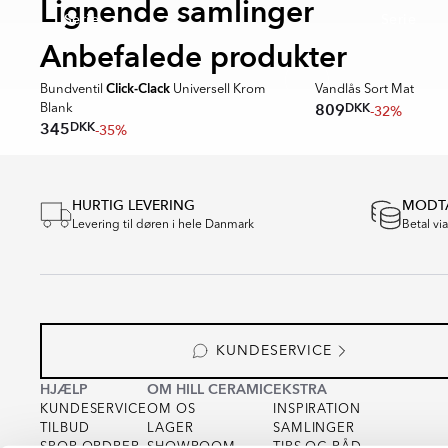
Lignende samlinger
Serie
Serie
Anbefalede produkter
Click-Clack
Bundventil
Universell Krom
Vandlås Sort Mat
DKK
809
-32%
Blank
DKK
345
-35%
Item
1
of
HURTIG LEVERING
MODTA
15
Levering til døren i hele Danmark
Betal vi
KUNDESERVICE
HJÆLP
OM HILL CERAMIC
EKSTRA
KUNDESERVICE
OM OS
INSPIRATION
TILBUD
LAGER
SAMLINGER
SPOR ORDRER
SHOWROOM
TIPS OG RÅD