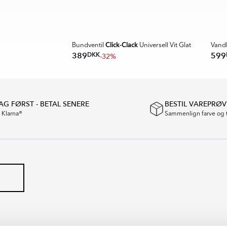
Click-Clack
Bundventil
Universell Vit Glat
Vand
DKK
389
599
-32%
G FØRST - BETAL SENERE
BESTIL VAREPRØV
a Klarna®
Sammenlign farve og 