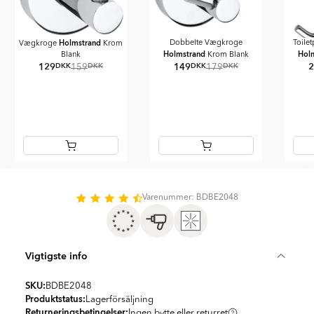
Holmstrand
Dobbelte Vægkroge
Toile
Vægkroge
Krom
Holmstrand
Hol
Blank
Krom Blank
129
149
DKK
DKK
DKK
DKK
159
179
Item
1
of
Varenummer: BDBE2048
22
Vigtigste info
SKU:
BDBE2048
Produktstatus:
Lagerförsäljning
Returneringsbetingelser:
Ingen bytte eller returret