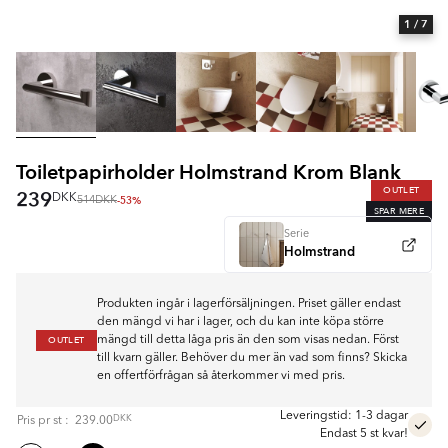
1
/ 7
Toiletpapirholder Holmstrand Krom Blank
OUTLET
239
DKK
-53%
514
DKK
SPAR MERE
Serie
Holmstrand
Produkten ingår i lagerförsäljningen. Priset gäller endast
den mängd vi har i lager, och du kan inte köpa större
OUTLET
mängd till detta låga pris än den som visas nedan. Först
till kvarn gäller. Behöver du mer än vad som finns? Skicka
en offertförfrågan så återkommer vi med pris.
Leveringstid: 1-3 dagar
DKK
Pris pr
st
:
239.00
Endast 5 st kvar!