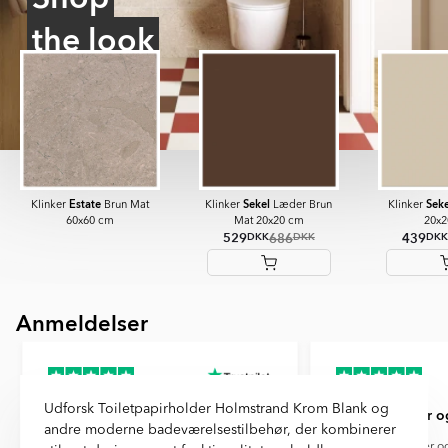
the look
Estate
Sekel
Sek
Klinker
Brun Mat
Klinker
Læder Brun
Klinker
60x60 cm
Mat 20x20 cm
20x2
529
686
439
DKK
DKK
DKK
Anmeldelser
Item
1
of
13
Udforsk Toiletpapirholder Holmstrand Krom Blank og
Utrolig service og information
Perfekte fliser o
andre moderne badeværelsestilbehør, der kombinerer
Utrolig service og information, en super
Perfekte fliser o