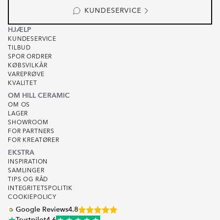
KUNDESERVICE
HJÆLP
KUNDESERVICE
TILBUD
SPOR ORDRER
KØBSVILKÅR
VAREPRØVE
KVALITET
OM HILL CERAMIC
OM OS
LAGER
SHOWROOM
FOR PARTNERS
FOR KREATØRER
EKSTRA
INSPIRATION
SAMLINGER
TIPS OG RÅD
INTEGRITETSPOLITIK
COOKIEPOLICY
Google Reviews
4.8
Trustpilot
4.6