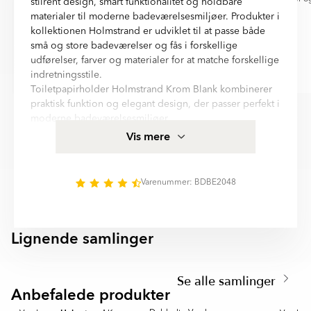
stilrent design, smart funktionalitet og holdbare
god oplevelse at handle som dansker på
materialer til moderne badeværelsesmiljøer. Produkter i
Hill Ceramic - det bliver ikke sidste
kollektionen Holmstrand er udviklet til at passe både
gang. TAK for flot service
små og store badeværelser og fås i forskellige
udførelser, farver og materialer for at matche forskellige
indretningsstile.
Eva Rieland
Gitte
Toiletpapirholder Holmstrand Krom Blank kombinerer
Item
praktisk funktion og elegant design, der passer perfekt i
1
moderne badeværelsesmiljøer.
of
Med Vægmonteret montering og materialer som
Vis mere
6
Messing tilbyder produkterne både praktisk anvendelse
og et elegant udtryk. Det gennemtænkte design gør
det nemt at skabe et harmonisk, organiseret og
Varenummer: BDBE2048
funktionelt badeværelse med fokus på kvalitet, komfort
og lang holdbarhed.
Lignende samlinger
CHARON
KONA
Item
1
Se alle samlinger
of
Anbefalede produkter
3