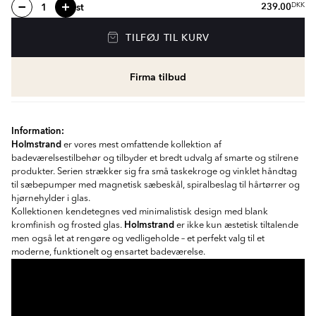
st
239.00
DKK
TILFØJ TIL KURV
Firma tilbud
Information:
Holmstrand
er vores mest omfattende kollektion af
badeværelsestilbehør og tilbyder et bredt udvalg af smarte og stilrene
produkter. Serien strækker sig fra små taskekroge og vinklet håndtag
til sæbepumper med magnetisk sæbeskål, spiralbeslag til hårtørrer og
hjørnehylder i glas.
Kollektionen kendetegnes ved minimalistisk design med blank
Holmstrand
kromfinish og frosted glas.
er ikke kun æstetisk tiltalende
men også let at rengøre og vedligeholde – et perfekt valg til et
moderne, funktionelt og ensartet badeværelse.