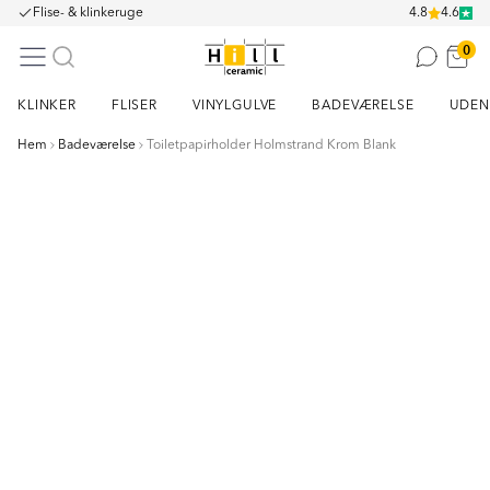
Flise- & klinkeruge
4.8
4.6
0
KLINKER
FLISER
VINYLGULVE
BADEVÆRELSE
UDEN
Hem
Badeværelse
Toiletpapirholder Holmstrand Krom Blank
Item
1
of
7