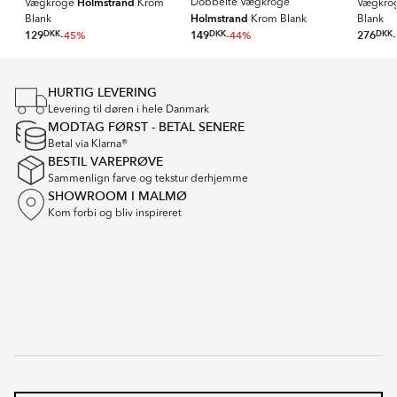
Holmstrand
Dobbelte Vægkroge
Vægkroge
Krom
Vægkro
Holmstrand
Blank
Krom Blank
Blank
129
DKK
-45%
149
DKK
-44%
276
DKK
Item
1
HURTIG LEVERING
of
Levering til døren i hele Danmark
16
MODTAG FØRST - BETAL SENERE
Betal via Klarna®
BESTIL VAREPRØVE
Sammenlign farve og tekstur derhjemme
SHOWROOM I MALMØ
Kom forbi og bliv inspireret