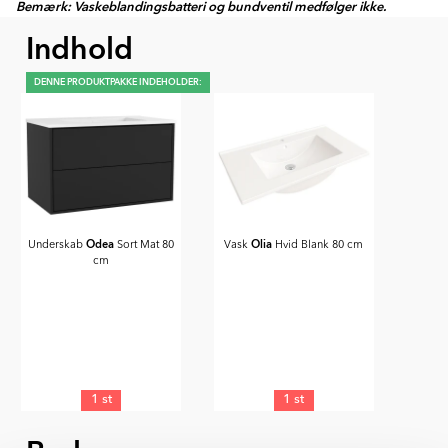
Bemærk: Vaskeblandingsbatteri og bundventil medfølger ikke.
Indhold
DENNE PRODUKTPAKKE INDEHOLDER:
Odea
Olia
Underskab
Sort Mat 80
Vask
Hvid Blank 80 cm
cm
1 st
1 st
Item
1