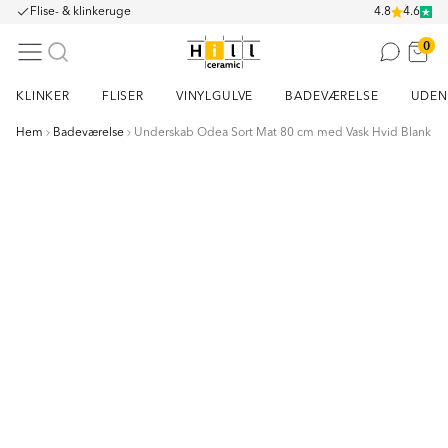
Flise- & klinkeruge
4.8
4.6
0
KLINKER
FLISER
VINYLGULVE
BADEVÆRELSE
UDEN
Hem
Badeværelse
Underskab Odea Sort Mat 80 cm med Vask Hvid Blank
Item
1
of
5