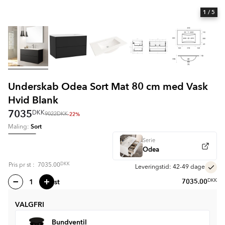
1
/ 5
Underskab Odea Sort Mat 80 cm med Vask
Hvid Blank
7035
DKK
-22%
9022
DKK
Sort
Maling:
Serie
Odea
DKK
Pris pr
st
:
7035.00
Leveringstid: 42-49 dage
st
7035.00
DKK
VALGFRI
Bundventil