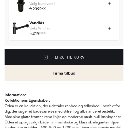
Vælg bundventil
fr.
239
DKK
Vandlås
Vælg Vandlås
fr.
219
DKK
TILFØJ TIL KURV
Firma tilbud
Information:
Kollektionens Egenskaber:
Odea er en kollektion, der udstråler renhed og tidløshed – perfekt for
dig, der søger et badeværelse med stilren og afbalanceret æstetik.
Med sine glatte fronter, rene linjer og moderne push-pull-løsninger er
Odea et oplagt valg i både minimalistiske og klassisk elegante miljøer.
Findes i tre bredder – 600, 800 og 1200 mm – hvor den største model