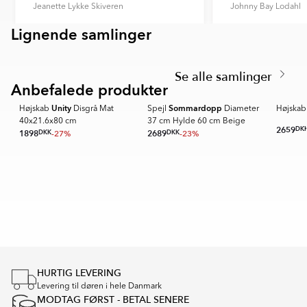
Jeanette Lykke Skiveren
Johnny Bay Lodahl
fra den faktiske produkts farve, da dette kan skyldes
forvrængning af farvegengivelse fra din skærm,
Lignende samlinger
Item
EKSKÄR TOPS
OMNI
kameraindstillinger og andre faktorer.
1
Item
of
1
6
Se alle samlinger
of
Anbefalede produkter
6
Unity
Sommardopp
Højskab
Disgrå Mat
Spejl
Diameter
Højska
40x21.6x80 cm
37 cm Hylde 60 cm Beige
2659
DK
1898
DKK
-27%
2689
DKK
-23%
Item
1
of
16
HURTIG LEVERING
Levering til døren i hele Danmark
MODTAG FØRST - BETAL SENERE