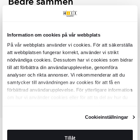
Bedre sammen
of
2
BEDST AT KOMBINERE MED
Information om cookies på vår webbplats
På vår webbplats använder vi cookies. För att säkerställa
att webbplatsen fungerar korrekt, använder vi strikt
nödvändiga cookies. Dessutom har vi cookies som bidrar
Odea
Væggskab
Sort Mat
till att förbättra din användarupplevelse, genomföra
3499
DKK
DKK
4199
analyser och rikta annonser. Vi rekommenderar att du
samtycker till användningen av cookies för att få en
förbättrad användarupplevelse. För ytterligare information
om hur vi använder cookies eller för att ta del av hur du
kan ändra dina inställningar, vänligen se vår
Integritetspolicy
och
Cookiepolicy
.
Cookieinställningar
Item
1
of
Varenummer: BDOF0030
1
Tillåt