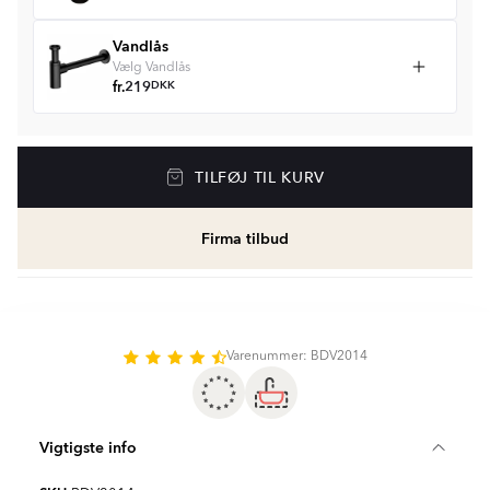
Vandlås
Vælg Vandlås
fr.
219
DKK
TILFØJ TIL KURV
Firma tilbud
Varenummer: BDV2014
Vigtigste info