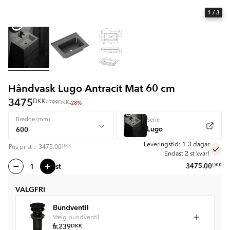
1
/ 3
Håndvask Lugo Antracit Mat 60 cm
3475
DKK
-28%
4799
DKK
Bredde (mm)
Serie
Lugo
Leveringstid: 1-3 dagar
DKK
Pris pr
st
:
3475.00
Endast 2 st kvar!
st
3475.00
DKK
VALGFRI
Bundventil
Vælg bundventil
fr.
239
DKK