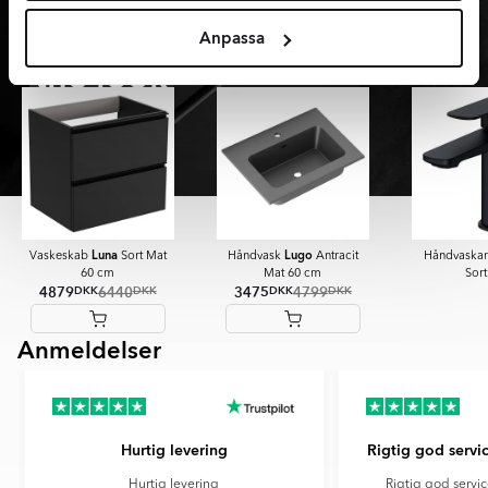
Shop
Anpassa
the look
Luna
Lugo
Vaskeskab
Sort Mat
Håndvask
Antracit
Håndvaska
60 cm
Mat 60 cm
Sort
4879
6440
3475
4799
DKK
DKK
DKK
DKK
Anmeldelser
Item
1
of
4
Hurtig levering
Rigtig god servic
Hurtig levering
Rigtig god servic