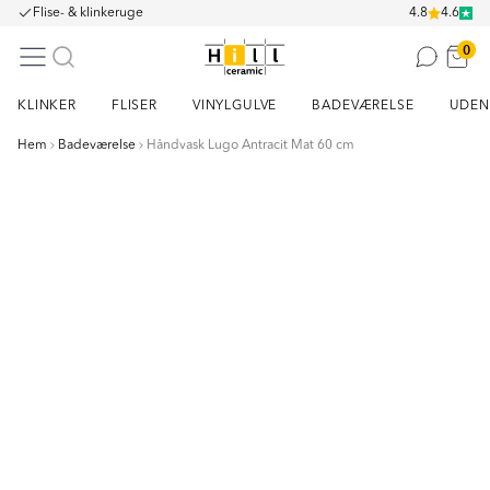
Flise- & klinkeruge
4.8
4.6
0
KLINKER
FLISER
VINYLGULVE
BADEVÆRELSE
UDEN
Hem
Badeværelse
Håndvask Lugo Antracit Mat 60 cm
Item
1
of
3