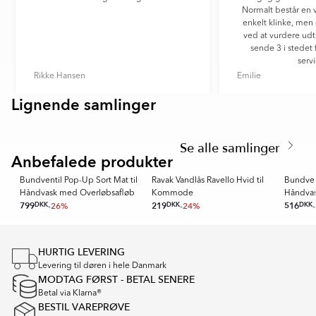
Normalt består en 
enkelt klinke, men
ved at vurdere udtr
sende 3 i stedet 
servi
Rikke Hansen
Emilie
Lignende samlinger
Item
VIBRANTE
ARCOIRIS
1
Item
of
1
6
Se alle samlinger
of
Anbefalede produkter
RAVAK
OUTLET
2
Bundventil Pop-Up Sort Mat til
Ravak Vandlås Ravello Hvid til
Bundvent
Håndvask med Overløbsafløb
Kommode
Håndvas
799
DKK
-26%
219
DKK
-24%
516
DKK
Item
1
HURTIG LEVERING
of
Levering til døren i hele Danmark
16
MODTAG FØRST - BETAL SENERE
Betal via Klarna®
BESTIL VAREPRØVE