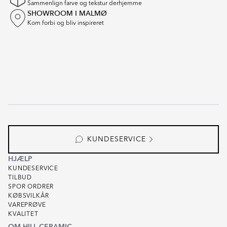
Sammenlign farve og tekstur derhjemme
SHOWROOM I MALMØ
Kom forbi og bliv inspireret
KUNDESERVICE
HJÆLP
KUNDESERVICE
TILBUD
SPOR ORDRER
KØBSVILKÅR
VAREPRØVE
KVALITET
OM HILL CERAMIC