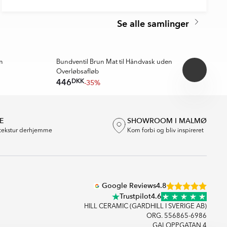
Se alle samlinger
m
Bundventil Brun Mat til Håndvask uden
Bu
Overløbsafløb
Ov
DKK
446
4
-35%
E
SHOWROOM I MALMØ
tekstur derhjemme
Kom forbi og bliv inspireret
Google Reviews
4.8
Trustpilot
4.6
HILL CERAMIC (GARDHILL I SVERIGE AB)
ORG. 556865-6986
GALOPPGATAN 4