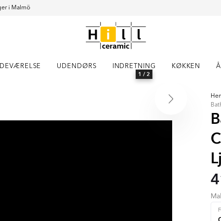
er i Malmö
DEVÆRELSE
UDENDØRS
INDRETNING
KØKKEN
Å
1
/ 2
He
Bat
B
C
L
4
Ma