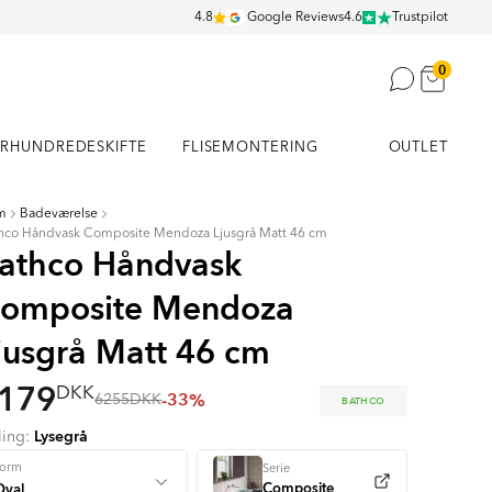
4.8
Google Reviews
4.6
Trustpilot
0
RHUNDREDESKIFTE
FLISEMONTERING
OUTLET
m
Badeværelse
hco Håndvask Composite Mendoza Ljusgrå Matt 46 cm
athco Håndvask
omposite Mendoza
jusgrå Matt 46 cm
179
DKK
-33%
6255
DKK
BATHCO
Lysegrå
ling:
Form
Serie
Composite