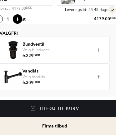
DKK
s pr
st
:
4179.00
Leveringstid: 25-45 dage
st
4179.00
DKK
VALGFRI
Bundventil
Vælg bundventil
fr.
229
DKK
Vandlås
Vælg Vandlås
fr.
209
DKK
TILFØJ TIL KURV
Firma tilbud