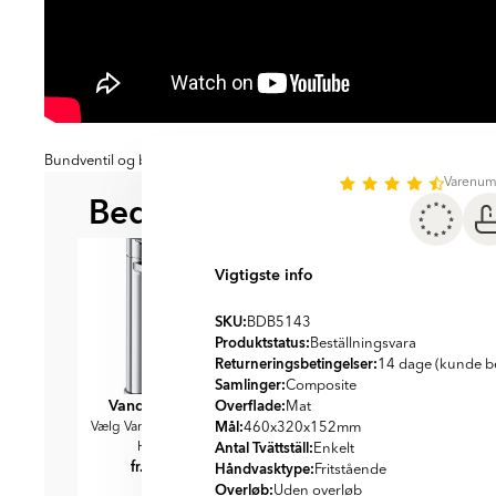
Bundventil og blandingsbatteri medfølger ikke
Varenu
Bedre sammen
BEDST AT KOMBINERE ME
Vigtigste info
SKU:
BDB5143
Produktstatus:
Beställningsvara
Returneringsbetingelser:
14 dage (kunde be
Samlinger:
Composite
Vandhane Krom
Vandhane Sort
Overflade:
Mat
Mål:
Vælg Vandhane i Krom til
Vælg Sort Vandhane til
460x320x152
mm
Antal Tvättställ:
Håndvask
Håndvask
Enkelt
fr.
1088
fr.
1189
DKK
DKK
Håndvasktype:
Fritstående
Overløb:
Uden overløb