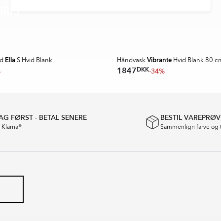
IRIS
Ella
Vibrante
nd
S Hvid Blank
Håndvask
Hvid Blank 80 c
DKK
1847
%
-34%
G FØRST - BETAL SENERE
BESTIL VAREPRØV
a Klarna®
Sammenlign farve og 