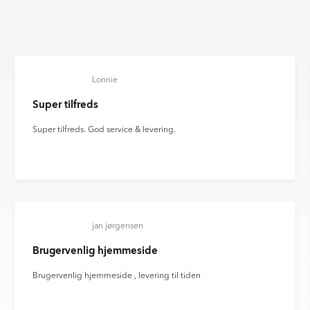
redygtige logistikløsninger i hele
ikringsprocesser.
edet kan afvige fra det faktiske
nt om fremskridt inden for
arvegengivelsen fra din skærm,
ovation for fremtidens
billedet kan afvige fra den
 du med til at støtte en mere
Lonnie
es forvrængning af
s klimaaftryk.
llinger og andre faktorer.
Super tilfreds
Super tilfreds. God service & levering.
jan jørgensen
Brugervenlig hjemmeside
Brugervenlig hjemmeside , levering til tiden