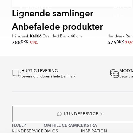
VIBRANTE
ARCO
Lignende samlinger
Serie
Serie
Anbefalede produkter
SPARA MER
SPARA MER
Kallsjö
Håndvask
Oval Hvid Blank 40 cm
Håndvask Ru
DKK
DKK
788
576
-31%
-33
Item
1
of
HURTIG LEVERING
MODTA
16
Levering til døren i hele Danmark
Betal vi
KUNDESERVICE
HJÆLP
OM HILL CERAMIC
EKSTRA
KUNDESERVICE
OM OS
INSPIRATION