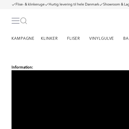
Flise- & klinkeruge
Hurtig levering til hele Danmark
Showroom & Lag
KAMPAGNE
KLINKER
FLISER
VINYLGULVE
BA
Item
1
Information:
of
2