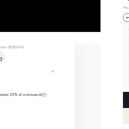
Pri
mmer: BDB5143
D
taler 20% af ordreværdi)