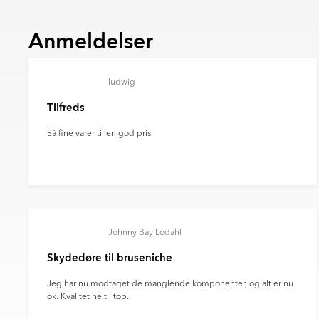
grøn energi, energieffektivitet og bæ
mere om vores certificeringer og kvalitetss
Norden.
Bemærk venligst, at produktets farve på bill
Anmeldelser
Begge virksomheder rapporterer åbe
produkt, hvilket skyldes forvrængning af f
Scope 1–3-udledninger og driver inn
kameraindstillinger og andre faktorer.
klimavenlige leverancer.
Bemærk venligst, at farven på produktet på 
Når du vælger levering via DHL eller DSV, er
ludwig
faktiske produkts farve, da dette kan skyld
bæredygtig fremtid og reducere transporten
farvegengivelse fra din skærm, kameraindsti
Tilfreds
Så fine varer til en god pris
Johnny Bay Lodahl
Skydedøre til bruseniche
Jeg har nu modtaget de manglende komponenter, og alt er nu
ok. Kvalitet helt i top.