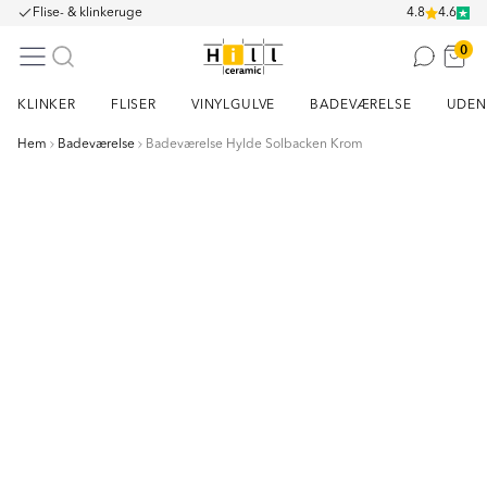
Flise- & klinkeruge
4.8
4.6
0
KLINKER
FLISER
VINYLGULVE
BADEVÆRELSE
UDEN
Hem
Badeværelse
Badeværelse Hylde Solbacken Krom
Item
1
of
3