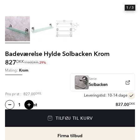
1
/ 3
Badeværelse Hylde Solbacken Krom
827
DKK
-29%
1160
DKK
Krom
Maling:
Serie
Solbacken
DKK
Pris pr
st
:
827.00
Leveringstid: 10-14 dage
st
827.00
DKK
TILFØJ TIL KURV
Firma tilbud