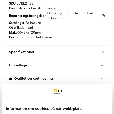
SKU:
BDBE2138
Produktstatus:
Beställningsvara
14 dage (kunde betaler 20% af
Returneringsbetingelser:
ordreværdi)
Samlinger:
Solbacken
Overflade:
Blank
Mål:
600x87x120
mm
Boring:
Boring og hul kræves
Specifikationer
Produktmateriale:
Messing
Emballage
Udseende:
Solid farve
Farve:
Krom
Stk/boks:
1
Land:
Tjekkiet
Kvalitet og certificering
KG per Kasse:
1.12
Stil:
Århundredeskifte
Når du handler hos Hill Ceramic, køber du certificerede
Klimakompenseret levering
produkter af højeste klasse, der opfylder svenske
byggestandarder.
Vi tilbyder 100 % klimakompenserede leveringer i samarbejde
Manual
Hill Ceramic tilbyder kvalitets- og certificerede
med DHL og DSV i Danmark og Sverige.
Information om cookies på vår webbplats
badeværelsesprodukter. De fleste af vores produkter kommer