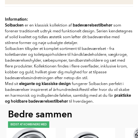
Information:
Solbacken
badeværelsestilbehør
er en klassisk kollektion af
som
forener traditionelt udtryk med funktionelt design. Serien kendetegnes
af solid kvalitet og tidløs æstetik som løfter dit badeværelse med
stilrene former og nøje udvalgte detaljer.
Solbacken tilbyder et komplet sortiment til badeværelset – fra
toiletbørster og toiletpapirholdere til håndklædeholdere, vægkroge,
badeværelseshylder, sæbepumper, tandbørsteholdere og sæt med
flere produkter. Kollektionen findes i flere overflader, inklusive krom,
kobber og guld, hvilket giver dig mulighed for at tilpasse
badeværelsesindretningen efter netop din stil.
elegante og klassiske design
Med sit
fungerer Solbacken perfekt i
badeværelser inspireret af århundredeskiftestil eller hvor du vil skabe
praktiske
en harmonisk og indbydende følelse, samtidig med at du får
og holdbare badeværelsestilbehør
til hverdagen.
Bedre sammen
BEDST AT KOMBINERE MED