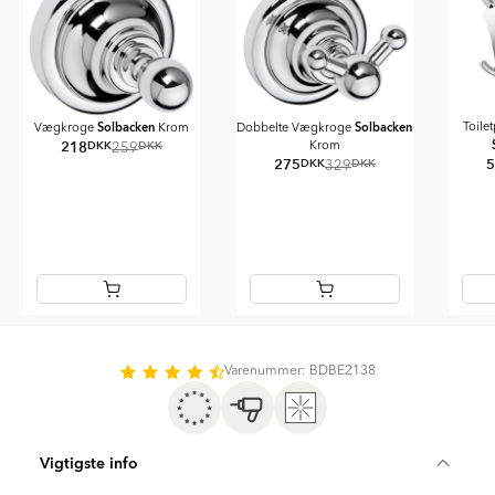
Solbacken
Solbacken
Toile
Vægkroge
Krom
Dobbelte Vægkroge
218
DKK
DKK
Krom
259
275
DKK
DKK
329
Item
1
of
Varenummer: BDBE2138
11
Vigtigste info