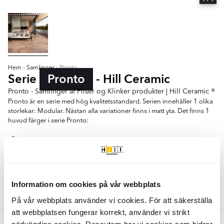
Hem
Samlinger
Pronto
Serie
Pronto
- Hill Ceramic
Pronto - Samlinger af Fliser og Klinker produkter | Hill Ceramic ®
Pronto är en serie med hög kvalitetsstandard. Serien innehåller 1 olika
storlekar: Modular. Nästan alla variationer finns i matt yta. Det finns 1
huvud färger i serie Pronto:
- Brons
60x120
Information om cookies på vår webbplats
Farver:
Bronze
På vår webbplats använder vi cookies. För att säkerställa
att webbplatsen fungerar korrekt, använder vi strikt