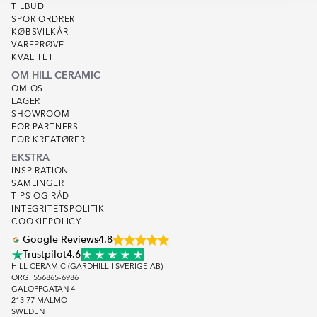
TILBUD
SPOR ORDRER
KØBSVILKÅR
VAREPRØVE
KVALITET
OM HILL CERAMIC
OM OS
LAGER
SHOWROOM
FOR PARTNERS
FOR KREATØRER
EKSTRA
INSPIRATION
SAMLINGER
TIPS OG RÅD
INTEGRITETSPOLITIK
COOKIEPOLICY
Google Reviews
4.8
Trustpilot
4.6
HILL CERAMIC (GARDHILL I SVERIGE AB)
ORG. 556865-6986
GALOPPGATAN 4
213 77 MALMÖ
SWEDEN