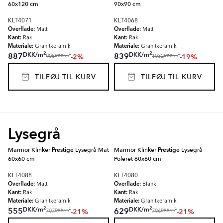
60x120 cm
90x90 cm
KLT4071
KLT4068
Overflade:
Overflade:
Matt
Matt
Kant:
Kant:
Rak
Rak
Materiale:
Materiale:
Granitkeramik
Granitkeramik
2
2
DKK
/
m
DKK
/
m
887
839
-2%
-19%
2
2
DKK
/
m
DKK
/
m
905
1032
TILFØJ TIL KURV
TILFØJ TIL KURV
Lysegrå
Marmor Klinker
Prestige
Lysegrå Mat
Marmor Klinker
Prestige
Lysegrå
60x60 cm
Poleret 60x60 cm
KLT4088
KLT4080
Overflade:
Overflade:
Matt
Blank
Kant:
Kant:
Rak
Rak
Materiale:
Materiale:
Granitkeramik
Granitkeramik
2
2
DKK
/
m
DKK
/
m
555
629
-21%
-21%
2
2
DKK
/
m
DKK
/
m
707
796