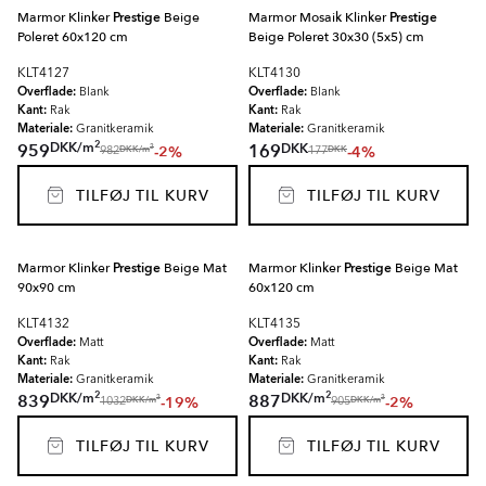
Marmor Klinker
Prestige
Beige
Marmor Mosaik Klinker
Prestige
Poleret 60x120 cm
Beige Poleret 30x30 (5x5) cm
KLT4127
KLT4130
Overflade:
Overflade:
Blank
Blank
Kant:
Kant:
Rak
Rak
Materiale:
Materiale:
Granitkeramik
Granitkeramik
2
DKK
/
m
DKK
959
169
-2%
-4%
2
DKK
/
m
DKK
982
177
TILFØJ TIL KURV
TILFØJ TIL KURV
Marmor Klinker
Prestige
Beige Mat
Marmor Klinker
Prestige
Beige Mat
90x90 cm
60x120 cm
KLT4132
KLT4135
Overflade:
Overflade:
Matt
Matt
Kant:
Kant:
Rak
Rak
Materiale:
Materiale:
Granitkeramik
Granitkeramik
2
2
DKK
/
m
DKK
/
m
839
887
-19%
-2%
2
2
DKK
/
m
DKK
/
m
1032
905
TILFØJ TIL KURV
TILFØJ TIL KURV