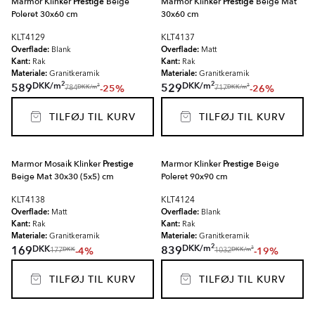
Marmor Klinker
Prestige
Beige
Marmor Klinker
Prestige
Beige Mat
Poleret 30x60 cm
30x60 cm
KLT4129
KLT4137
Overflade:
Overflade:
Blank
Matt
Kant:
Kant:
Rak
Rak
Materiale:
Materiale:
Granitkeramik
Granitkeramik
2
2
DKK
/
m
DKK
/
m
589
529
-25%
-26%
2
2
DKK
/
m
DKK
/
m
784
717
TILFØJ TIL KURV
TILFØJ TIL KURV
Marmor Mosaik Klinker
Prestige
Marmor Klinker
Prestige
Beige
Beige Mat 30x30 (5x5) cm
Poleret 90x90 cm
KLT4138
KLT4124
Overflade:
Overflade:
Matt
Blank
Kant:
Kant:
Rak
Rak
Materiale:
Materiale:
Granitkeramik
Granitkeramik
2
DKK
/
m
DKK
169
839
-4%
-19%
2
DKK
DKK
/
m
177
1032
TILFØJ TIL KURV
TILFØJ TIL KURV