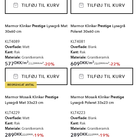
TILFØJ TIL KURV
TILFØJ TIL KURV
Marmor Klinker
Prestige
Lysegrå Mat
Marmor Klinker
Prestige
Lysegrå
30x60 cm
Poleret 30x60 cm
KLT4089
KLT4081
Overflade:
Overflade:
Matt
Blank
Kant:
Kant:
Rak
Rak
Materiale:
Materiale:
Granitkeramik
Granitkeramik
2
2
DKK
/
m
DKK
/
m
577
609
-20%
-22%
2
2
DKK
/
m
DKK
/
m
717
784
TILFØJ TIL KURV
TILFØJ TIL KURV
BEGRÄNSAT ANTAL
Marmor Mosaik Klinker
Prestige
Marmor Mosaik Klinker
Prestige
Lysegrå Mat 33x23 cm
Lysegrå Poleret 33x23 cm
KLT4229
KLT4223
Overflade:
Overflade:
Matt
Blank
Kant:
Kant:
Rak
Rak
Materiale:
Materiale:
Granitkeramik
Granitkeramik
DKK
DKK
289
289
-19%
-19%
DKK
DKK
359
359