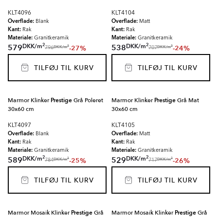
KLT4096
KLT4104
Overflade:
Overflade:
Blank
Matt
Kant:
Kant:
Rak
Rak
Materiale:
Materiale:
Granitkeramik
Granitkeramik
2
2
DKK
/
m
DKK
/
m
579
538
-27%
-24%
2
2
DKK
/
m
DKK
/
m
796
707
TILFØJ TIL KURV
TILFØJ TIL KURV
Marmor Klinker
Prestige
Grå Poleret
Marmor Klinker
Prestige
Grå Mat
30x60 cm
30x60 cm
KLT4097
KLT4105
Overflade:
Overflade:
Blank
Matt
Kant:
Kant:
Rak
Rak
Materiale:
Materiale:
Granitkeramik
Granitkeramik
2
2
DKK
/
m
DKK
/
m
589
529
-25%
-26%
2
2
DKK
/
m
DKK
/
m
784
717
TILFØJ TIL KURV
TILFØJ TIL KURV
Marmor Mosaik Klinker
Prestige
Grå
Marmor Mosaik Klinker
Prestige
Grå