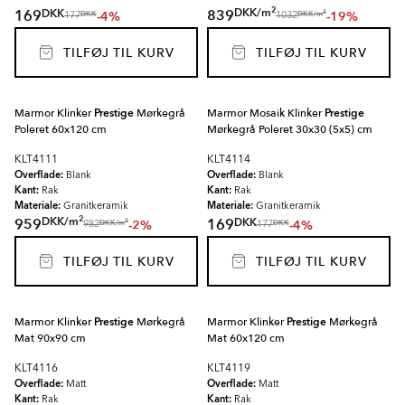
2
DKK
/
m
DKK
169
839
-4%
-19%
2
DKK
DKK
/
m
177
1032
TILFØJ TIL KURV
TILFØJ TIL KURV
Marmor Klinker
Prestige
Mørkegrå
Marmor Mosaik Klinker
Prestige
Poleret 60x120 cm
Mørkegrå Poleret 30x30 (5x5) cm
KLT4111
KLT4114
Overflade:
Overflade:
Blank
Blank
Kant:
Kant:
Rak
Rak
Materiale:
Materiale:
Granitkeramik
Granitkeramik
2
DKK
/
m
DKK
959
169
-2%
-4%
2
DKK
/
m
DKK
982
177
TILFØJ TIL KURV
TILFØJ TIL KURV
Marmor Klinker
Prestige
Mørkegrå
Marmor Klinker
Prestige
Mørkegrå
Mat 90x90 cm
Mat 60x120 cm
KLT4116
KLT4119
Overflade:
Overflade:
Matt
Matt
Kant:
Kant:
Rak
Rak