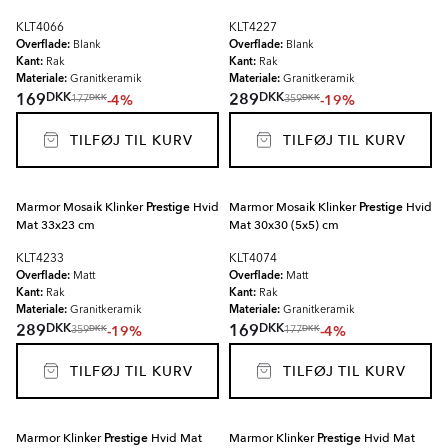
KLT4066
KLT4227
Overflade:
Overflade:
Blank
Blank
Kant:
Kant:
Rak
Rak
Materiale:
Materiale:
Granitkeramik
Granitkeramik
DKK
DKK
169
289
-4%
-19%
DKK
DKK
177
359
TILFØJ TIL KURV
TILFØJ TIL KURV
Marmor Mosaik Klinker
Prestige
Hvid
Marmor Mosaik Klinker
Prestige
Hvid
Mat 33x23 cm
Mat 30x30 (5x5) cm
KLT4233
KLT4074
Overflade:
Overflade:
Matt
Matt
Kant:
Kant:
Rak
Rak
Materiale:
Materiale:
Granitkeramik
Granitkeramik
DKK
DKK
289
169
-19%
-4%
DKK
DKK
359
177
TILFØJ TIL KURV
TILFØJ TIL KURV
Marmor Klinker
Prestige
Hvid Mat
Marmor Klinker
Prestige
Hvid Mat