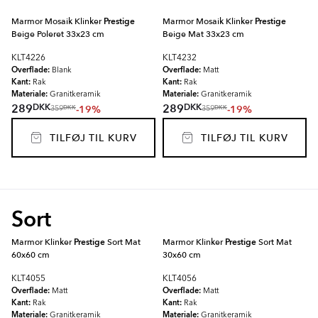
Marmor Mosaik Klinker
Prestige
Marmor Mosaik Klinker
Prestige
Beige Poleret 33x23 cm
Beige Mat 33x23 cm
KLT4226
KLT4232
Overflade:
Overflade:
Blank
Matt
Kant:
Kant:
Rak
Rak
Materiale:
Materiale:
Granitkeramik
Granitkeramik
DKK
DKK
289
289
-19%
-19%
DKK
DKK
359
359
TILFØJ TIL KURV
TILFØJ TIL KURV
Sort
Marmor Klinker
Prestige
Sort Mat
Marmor Klinker
Prestige
Sort Mat
60x60 cm
30x60 cm
KLT4055
KLT4056
Overflade:
Overflade:
Matt
Matt
Kant:
Kant:
Rak
Rak
Materiale:
Materiale:
Granitkeramik
Granitkeramik