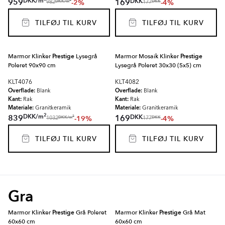
DKK
/
m
DKK
959
169
-2%
-4%
2
DKK
/
m
DKK
982
177
TILFØJ TIL KURV
TILFØJ TIL KURV
Marmor Klinker
Prestige
Lysegrå
Marmor Mosaik Klinker
Prestige
Poleret 90x90 cm
Lysegrå Poleret 30x30 (5x5) cm
KLT4076
KLT4082
Overflade:
Overflade:
Blank
Blank
Kant:
Kant:
Rak
Rak
Materiale:
Materiale:
Granitkeramik
Granitkeramik
2
DKK
/
m
DKK
839
169
-19%
-4%
2
DKK
/
m
DKK
1032
177
TILFØJ TIL KURV
TILFØJ TIL KURV
Gra
Marmor Klinker
Prestige
Grå Poleret
Marmor Klinker
Prestige
Grå Mat
60x60 cm
60x60 cm