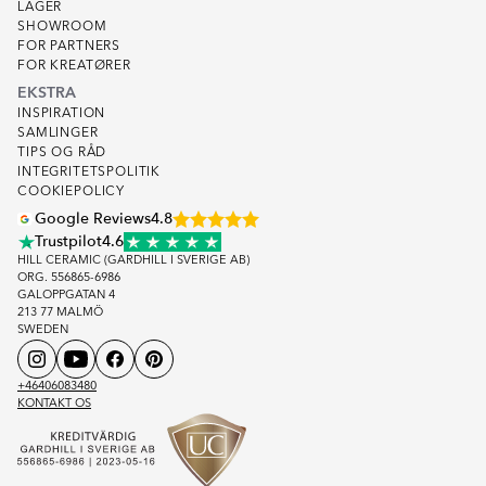
LAGER
SHOWROOM
FOR PARTNERS
FOR KREATØRER
EKSTRA
INSPIRATION
SAMLINGER
TIPS OG RÅD
INTEGRITETSPOLITIK
COOKIEPOLICY
Google Reviews
4.8
Trustpilot
4.6
HILL CERAMIC (GARDHILL I SVERIGE AB)
ORG. 556865-6986
GALOPPGATAN 4
213 77 MALMÖ
SWEDEN
+46406083480
KONTAKT OS