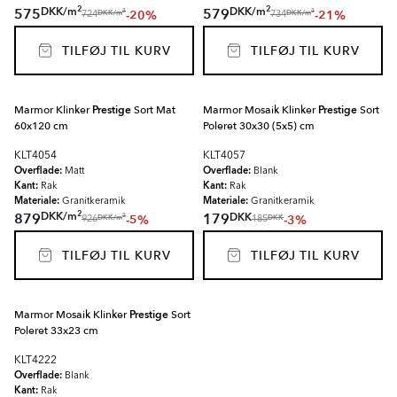
2
2
DKK
/
m
DKK
/
m
575
579
-20%
-21%
2
2
DKK
/
m
DKK
/
m
724
734
TILFØJ TIL KURV
TILFØJ TIL KURV
Marmor Klinker
Prestige
Sort Mat
Marmor Mosaik Klinker
Prestige
Sort
60x120 cm
Poleret 30x30 (5x5) cm
KLT4054
KLT4057
Overflade:
Overflade:
Matt
Blank
Kant:
Kant:
Rak
Rak
Materiale:
Materiale:
Granitkeramik
Granitkeramik
2
DKK
/
m
DKK
879
179
-5%
-3%
2
DKK
/
m
DKK
926
185
TILFØJ TIL KURV
TILFØJ TIL KURV
Marmor Mosaik Klinker
Prestige
Sort
Poleret 33x23 cm
KLT4222
Overflade:
Blank
Kant:
Rak