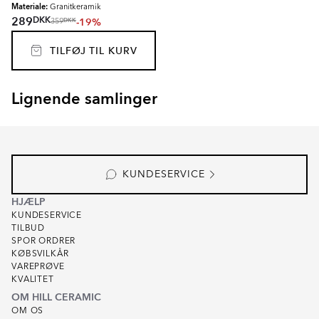
Materiale:
Granitkeramik
DKK
289
-19%
DKK
359
TILFØJ TIL KURV
Lignende samlinger
EMPYRIO
CANTERBURY
Item
1
of
8
KUNDESERVICE
HJÆLP
KUNDESERVICE
TILBUD
SPOR ORDRER
KØBSVILKÅR
VAREPRØVE
KVALITET
OM HILL CERAMIC
OM OS