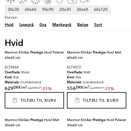
30x30
60x60
90x90
20x30
30x60
60x120
Farver:
Hvid
Lysegrå
Gra
Mørkegrå
Beige
Sort
Hvid
Marmor Klinker
Prestige
Hvid Poleret
Marmor Klinker
Prestige
Hvid Mat
60x60 cm
60x60 cm
KLT4064
KLT4072
Overflade:
Overflade:
Blank
Matt
Kant:
Kant:
Rak
Rak
Materiale:
Materiale:
Granitkeramik
Granitkeramik
2
2
DKK
/
m
DKK
/
m
629
556
-21%
-21%
2
2
DKK
/
m
DKK
/
m
796
707
TILFØJ TIL KURV
TILFØJ TIL KURV
Marmor Klinker
Prestige
Hvid Mat
Marmor Klinker
Prestige
Hvid Poleret
30x60 cm
30x60 cm