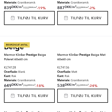
Materiale:
Materiale:
Granitkeramik
Granitkeramik
2
2
DKK
/
m
DKK
/
m
839
887
-19%
-2%
2
2
DKK
/
m
DKK
/
m
1032
905
TILFØJ TIL KURV
TILFØJ TIL KURV
Beige
BEGRÄNSAT ANTAL
Marmor Klinker
Prestige
Beige
Marmor Klinker
Prestige
Beige Mat
Poleret 60x60 cm
60x60 cm
KLT4128
KLT4136
Overflade:
Overflade:
Blank
Matt
Kant:
Kant:
Rak
Rak
Materiale:
Materiale:
Granitkeramik
Granitkeramik
2
2
DKK
/
m
DKK
/
m
649
538
-18%
-24%
2
2
DKK
/
m
DKK
/
m
796
707
TILFØJ TIL KURV
TILFØJ TIL KURV