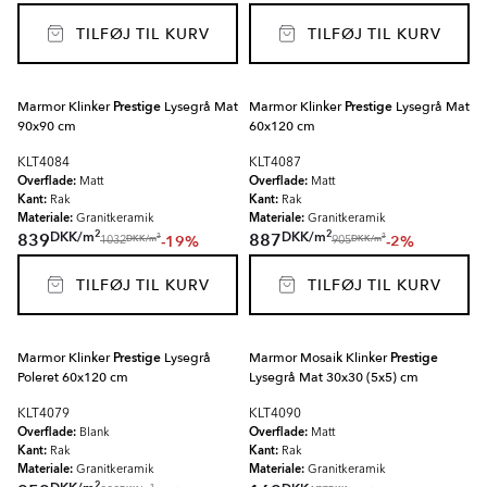
TILFØJ TIL KURV
TILFØJ TIL KURV
Marmor Klinker
Prestige
Lysegrå Mat
Marmor Klinker
Prestige
Lysegrå Mat
90x90 cm
60x120 cm
KLT4084
KLT4087
Overflade:
Overflade:
Matt
Matt
Kant:
Kant:
Rak
Rak
Materiale:
Materiale:
Granitkeramik
Granitkeramik
2
2
DKK
/
m
DKK
/
m
839
887
-19%
-2%
2
2
DKK
/
m
DKK
/
m
1032
905
TILFØJ TIL KURV
TILFØJ TIL KURV
Marmor Klinker
Prestige
Lysegrå
Marmor Mosaik Klinker
Prestige
Poleret 60x120 cm
Lysegrå Mat 30x30 (5x5) cm
KLT4079
KLT4090
Overflade:
Overflade:
Blank
Matt
Kant:
Kant:
Rak
Rak
Materiale:
Materiale:
Granitkeramik
Granitkeramik
2