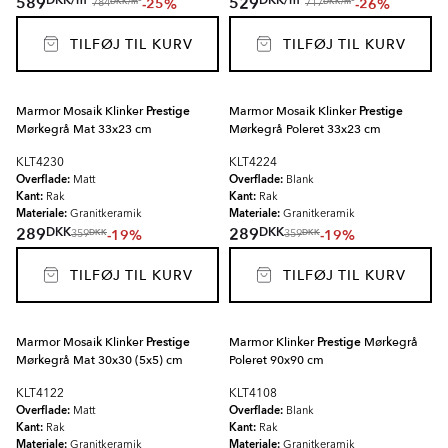
DKK
/
m
DKK
/
m
589
529
-25%
-26%
DKK
/
m
DKK
/
m
784
717
TILFØJ TIL KURV
TILFØJ TIL KURV
Marmor Mosaik Klinker
Prestige
Marmor Mosaik Klinker
Prestige
Mørkegrå Mat 33x23 cm
Mørkegrå Poleret 33x23 cm
KLT4230
KLT4224
Overflade:
Overflade:
Matt
Blank
Kant:
Kant:
Rak
Rak
Materiale:
Materiale:
Granitkeramik
Granitkeramik
DKK
DKK
289
289
-19%
-19%
DKK
DKK
359
359
TILFØJ TIL KURV
TILFØJ TIL KURV
Marmor Mosaik Klinker
Prestige
Marmor Klinker
Prestige
Mørkegrå
Mørkegrå Mat 30x30 (5x5) cm
Poleret 90x90 cm
KLT4122
KLT4108
Overflade:
Overflade:
Matt
Blank
Kant:
Kant:
Rak
Rak
Materiale:
Materiale:
Granitkeramik
Granitkeramik