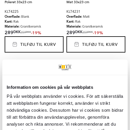
Poleret 33x23 cm
Mat 33x23 cm
KLT4225
KLT4231
Overflade:
Overflade:
Blank
Matt
Kant:
Kant:
Rak
Rak
Materiale:
Materiale:
Granitkeramik
Granitkeramik
DKK
DKK
289
289
-19%
-19%
DKK
DKK
359
359
TILFØJ TIL KURV
TILFØJ TIL KURV
Marmor Klinker
Prestige
Grå Mat
Marmor Klinker
Prestige
Grå Poleret
60x120 cm
90x90 cm
KLT4103
KLT4092
Overflade:
Overflade:
Matt
Blank
Information om cookies på vår webbplats
Kant:
Kant:
Rak
Rak
Materiale:
Materiale:
Granitkeramik
Granitkeramik
På vår webbplats använder vi cookies. För att säkerställa
2
2
DKK
/
m
DKK
/
m
887
839
-2%
-19%
2
2
DKK
/
m
DKK
/
m
905
1032
att webbplatsen fungerar korrekt, använder vi strikt
nödvändiga cookies. Dessutom har vi cookies som bidrar
TILFØJ TIL KURV
TILFØJ TIL KURV
till att förbättra din användarupplevelse, genomföra
analyser och rikta annonser. Vi rekommenderar att du