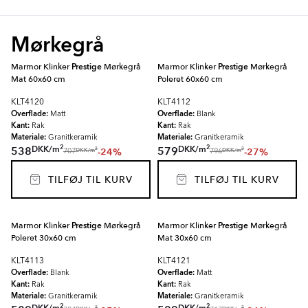
Mørkegrå
Marmor Klinker
Prestige
Mørkegrå
Marmor Klinker
Prestige
Mørkegrå
Mat 60x60 cm
Poleret 60x60 cm
KLT4120
KLT4112
Overflade:
Overflade:
Matt
Blank
Kant:
Kant:
Rak
Rak
Materiale:
Materiale:
Granitkeramik
Granitkeramik
2
2
DKK
/
m
DKK
/
m
538
579
-24%
-27%
2
2
DKK
/
m
DKK
/
m
707
796
TILFØJ TIL KURV
TILFØJ TIL KURV
Marmor Klinker
Prestige
Mørkegrå
Marmor Klinker
Prestige
Mørkegrå
Poleret 30x60 cm
Mat 30x60 cm
KLT4113
KLT4121
Overflade:
Overflade:
Blank
Matt
Kant:
Kant:
Rak
Rak
Materiale:
Materiale:
Granitkeramik
Granitkeramik
2
2
2
2