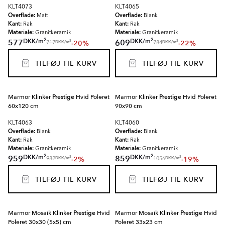
KLT4073
KLT4065
Overflade:
Overflade:
Matt
Blank
Kant:
Kant:
Rak
Rak
Materiale:
Materiale:
Granitkeramik
Granitkeramik
2
2
DKK
/
m
DKK
/
m
577
609
-20%
-22%
2
2
DKK
/
m
DKK
/
m
717
784
TILFØJ TIL KURV
TILFØJ TIL KURV
Marmor Klinker
Prestige
Hvid Poleret
Marmor Klinker
Prestige
Hvid Poleret
60x120 cm
90x90 cm
KLT4063
KLT4060
Overflade:
Overflade:
Blank
Blank
Kant:
Kant:
Rak
Rak
Materiale:
Materiale:
Granitkeramik
Granitkeramik
2
2
DKK
/
m
DKK
/
m
959
859
-2%
-19%
2
2
DKK
/
m
DKK
/
m
982
1056
TILFØJ TIL KURV
TILFØJ TIL KURV
Marmor Mosaik Klinker
Prestige
Hvid
Marmor Mosaik Klinker
Prestige
Hvid
Poleret 30x30 (5x5) cm
Poleret 33x23 cm