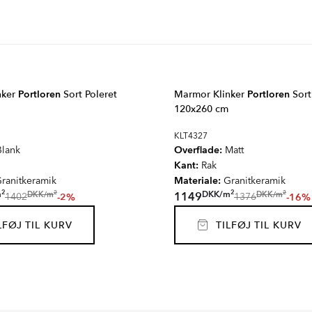
nker
Portloren
Sort Poleret
Marmor Klinker
Portloren
Sort
120x260 cm
KLT4327
Overflade:
lank
Matt
Kant:
Rak
Materiale:
ranitkeramik
Granitkeramik
2
2
2
2
m
DKK
/
m
DKK
/
m
DKK
/
m
1149
-2%
-16%
1402
1376
FØJ TIL KURV
TILFØJ TIL KURV
ERBURY
BOTTOCINO
IK
ROSENDAL
Serie
Serie