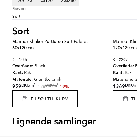
120x120
60x120
120x260
Farver:
Sort
Sort
Marmor Klinker
Portloren
Sort Poleret
Marmor Kli
60x120 cm
120x120 cm
KLT4266
KLT2209
Overflade:
Overflade:
Blank
B
Kant:
Kant:
Rak
Rak
Materiale:
Materiale:
Granitkeramik
G
2
2
DKK
/
m
DKK
/
DKK
/
m
959
1369
-19%
1178
TILFØJ TIL KURV
TIL
MICHELANGELO
EMPYRIO
CANT
CARRARA
SJÖV
Lignende samlinger
Serie
Serie
Serie
Serie