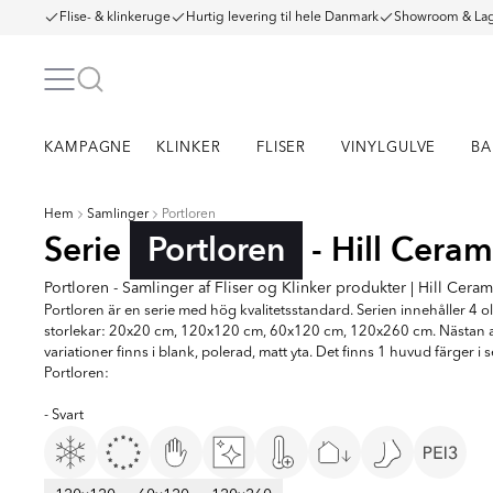
Flise- & klinkeruge
Hurtig levering til hele Danmark
Showroom & Lag
KAMPAGNE
KLINKER
FLISER
VINYLGULVE
BA
Hem
Samlinger
Portloren
Serie
Portloren
- Hill Ceram
Portloren - Samlinger af Fliser og Klinker produkter | Hill Ceram
Portloren är en serie med hög kvalitetsstandard. Serien innehåller 4 ol
storlekar: 20x20 cm, 120x120 cm, 60x120 cm, 120x260 cm. Nästan a
variationer finns i blank, polerad, matt yta. Det finns 1 huvud färger i s
Portloren:
- Svart