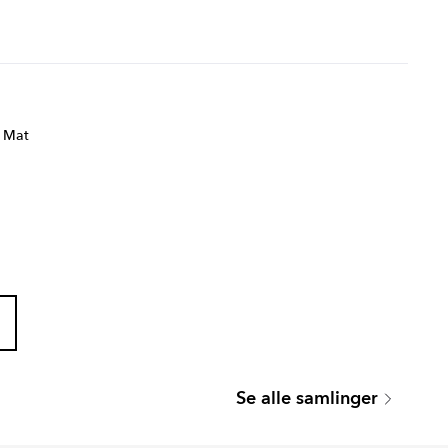
 Mat
MARMOREA
ARTIS
Se alle samlinger
Serie
Serie