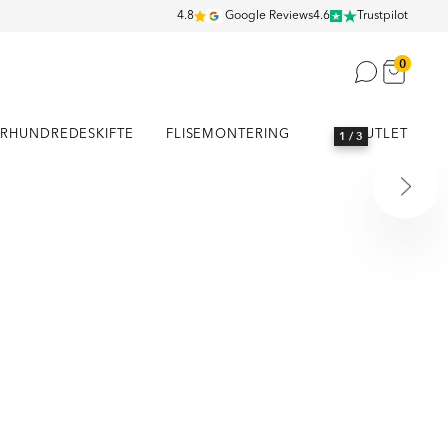
4.8
Google Reviews
4.6
Trustpilot
0
RHUNDREDESKIFTE
FLISEMONTERING
OUTLET
1
/ 3