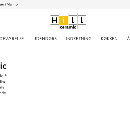
er i Malmö
DEVÆRELSE
UDENDØRS
INDRETNING
KØKKEN
Å
Item
ic
1
of
3
ic ®
ika
lla
erie