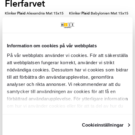
Flerfarvet
Klinker
Plaid
Alexandria Mat 15x15
Klinker
Plaid
Babylonien Mat 15x15
cm
cm
KLRS2533
KLRS2534
Overflade:
Overflade:
Matt
Matt
Kant:
Kant:
Rund
Rund
Materiale:
Materiale:
Granitkeramik
Granitkeramik
Information om cookies på vår webbplats
2
2
DKK
/
m
DKK
/
m
569
569
-26%
-26%
2
2
DKK
/
m
DKK
/
m
772
772
På vår webbplats använder vi cookies. För att säkerställa
att webbplatsen fungerar korrekt, använder vi strikt
TILFØJ TIL KURV
TILFØJ TIL KURV
nödvändiga cookies. Dessutom har vi cookies som bidrar
till att förbättra din användarupplevelse, genomföra
Klinker
Plaid
Kartago Mat 15x15 cm
Klinker
Plaid
Valentine Mat 15x15
analyser och rikta annonser. Vi rekommenderar att du
cm
samtycker till användningen av cookies för att få en
förbättrad användarupplevelse. För ytterligare information
KLRS2529
KLRS2530
Overflade:
Overflade:
Matt
Matt
om hur vi använder cookies eller för att ta del av hur du
Kant:
Kant:
Rund
Rund
kan ändra dina inställningar, vänligen se vår
Materiale:
Materiale:
Granitkeramik
Granitkeramik
2
2
DKK
/
m
DKK
/
m
569
569
-26%
-26%
2
2
Integritetspolicy
och
Cookiepolicy
.
DKK
/
m
DKK
/
m
772
772
Cookieinställningar
TILFØJ TIL KURV
TILFØJ TIL KURV