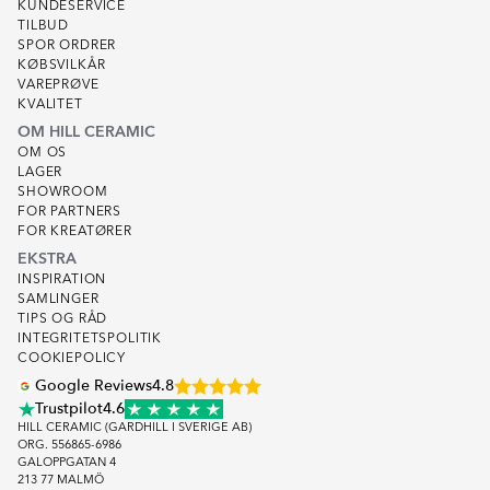
KUNDESERVICE
TILBUD
SPOR ORDRER
KØBSVILKÅR
VAREPRØVE
KVALITET
OM HILL CERAMIC
OM OS
LAGER
SHOWROOM
FOR PARTNERS
FOR KREATØRER
EKSTRA
INSPIRATION
SAMLINGER
TIPS OG RÅD
INTEGRITETSPOLITIK
COOKIEPOLICY
Google Reviews
4.8
Trustpilot
4.6
HILL CERAMIC (GARDHILL I SVERIGE AB)
ORG. 556865-6986
GALOPPGATAN 4
213 77 MALMÖ