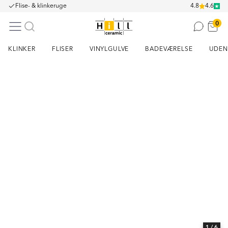
Flise- & klinkeruge
4.8
4.6
0
KLINKER
FLISER
VINYLGULVE
BADEVÆRELSE
UDEN
Item
1
of
6
1
/ 6