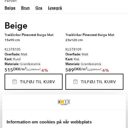
Farver:
Beige
Brun
Gra
Lysegrå
Beige
Træklinker
Pinecrest
Beige Mat
Træklinker
Pinecrest
Beige Mat
15x90 cm
23x120 cm
KLST8105
KLST8109
Overflade:
Overflade:
Matt
Matt
Kant:
Kant:
Rund
Rak
Materiale:
Materiale:
Granitkeramik
Granitkeramik
2
2
DKK
/
m
DKK
/
m
515
589
-6%
-6%
2
2
DKK
/
m
DKK
/
m
547
628
TILFØJ TIL KURV
TILFØJ TIL KURV
Brun
Information om cookies på vår webbplats
Træklinker
Pinecrest
Brun Mat 15x90