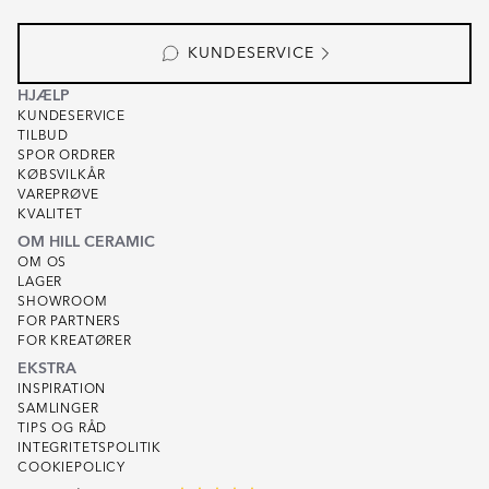
of
3
KUNDESERVICE
HJÆLP
KUNDESERVICE
TILBUD
SPOR ORDRER
KØBSVILKÅR
VAREPRØVE
KVALITET
OM HILL CERAMIC
OM OS
LAGER
SHOWROOM
FOR PARTNERS
FOR KREATØRER
EKSTRA
INSPIRATION
SAMLINGER
TIPS OG RÅD
INTEGRITETSPOLITIK
COOKIEPOLICY