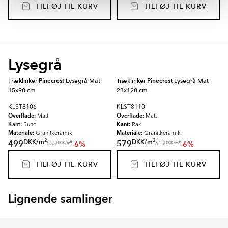
TILFØJ TIL KURV
TILFØJ TIL KURV
Lysegrå
Træklinker
Pinecrest
Lysegrå Mat
Træklinker
Pinecrest
Lysegrå Mat
15x90 cm
23x120 cm
KLST8106
KLST8110
Overflade:
Overflade:
Matt
Matt
Kant:
Kant:
Rund
Rak
Materiale:
Materiale:
Granitkeramik
Granitkeramik
2
2
DKK
/
m
DKK
/
m
499
579
-6%
-6%
2
2
DKK
/
m
DKK
/
m
533
615
TILFØJ TIL KURV
TILFØJ TIL KURV
Lignende samlinger
EKEBY
ARBOR
Item
1