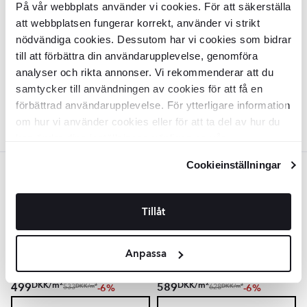
cm
På vår webbplats använder vi cookies. För att säkerställa
att webbplatsen fungerar korrekt, använder vi strikt
KLST8103
Overflade:
nödvändiga cookies. Dessutom har vi cookies som bidrar
Matt
Kant:
Rund
till att förbättra din användarupplevelse, genomföra
Materiale:
Granitkeramik
2
analyser och rikta annonser. Vi rekommenderar att du
DKK
/
m
515
-6%
2
DKK
/
m
547
samtycker till användningen av cookies för att få en
TILFØJ TIL KURV
förbättrad användarupplevelse. För ytterligare information
om hur vi använder cookies eller för att ta del av hur du
kan ändra dina inställningar, vänligen se vår
Integritetspolicy
och
Cookiepolicy
.
Cookieinställningar
Gra
Træklinker
Pinecrest
Grå Mat 15x90
Træklinker
Pinecrest
Grå Mat 23x120
Tillåt
cm
cm
KLST8104
KLST8108
Overflade:
Overflade:
Matt
Anpassa
Matt
Kant:
Kant:
Rund
Rak
Materiale:
Materiale:
Granitkeramik
Granitkeramik
2
2
DKK
/
m
DKK
/
m
499
589
-6%
-6%
2
2
DKK
/
m
DKK
/
m
533
628