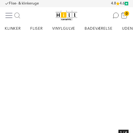
Flise- & klinkeruge
4.8
4.6
0
KLINKER
FLISER
VINYLGULVE
BADEVÆRELSE
UDEN
Item
1
of
4
1
/ 4