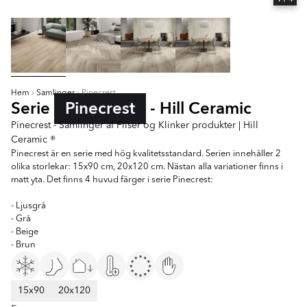
Hem
Samlinger
Pinecrest
Serie
Pinecrest
- Hill Ceramic
Pinecrest - Samlinger af Fliser og Klinker produkter | Hill
Ceramic ®
Pinecrest är en serie med hög kvalitetsstandard. Serien innehåller 2
olika storlekar: 15x90 cm, 20x120 cm. Nästan alla variationer finns i
matt yta. Det finns 4 huvud färger i serie Pinecrest:
- Ljusgrå
- Grå
- Beige
- Brun
15x90
20x120