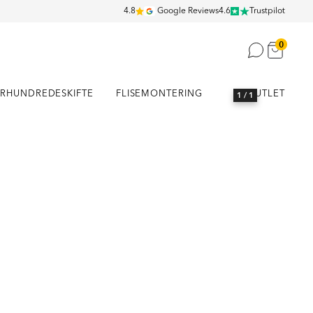
4.8
Google Reviews
4.6
Trustpilot
0
RHUNDREDESKIFTE
FLISEMONTERING
OUTLET
1
/ 1