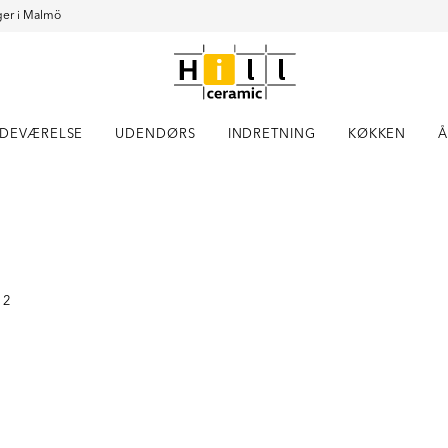
er i Malmö
DEVÆRELSE
UDENDØRS
INDRETNING
KØKKEN
Å
Item
1
of
1
 2