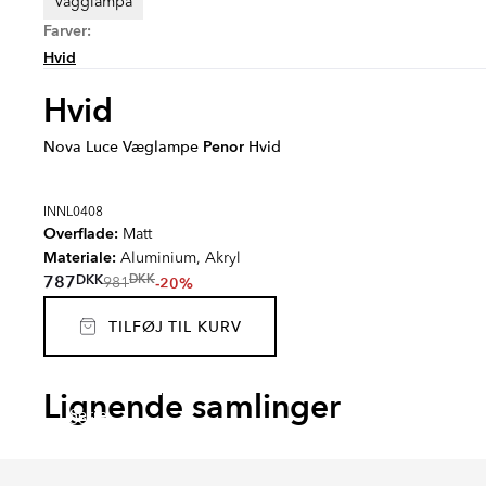
Vägglampa
Farver:
Hvid
Hvid
Nova Luce Væglampe
Penor
Hvid
INNL0408
Overflade:
Matt
Materiale:
Aluminium, Akryl
DKK
787
DKK
-20%
981
TILFØJ TIL KURV
RENOLIA
HELO
FARNEL
MUTR
Lignende samlinger
Serie
Serie
Serie
Serie