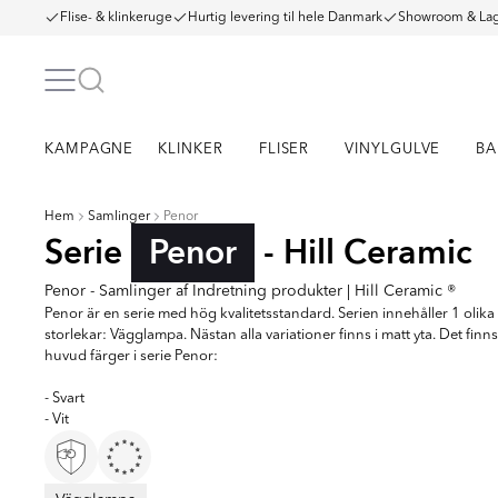
Flise- & klinkeruge
Hurtig levering til hele Danmark
Showroom & Lag
KAMPAGNE
KLINKER
FLISER
VINYLGULVE
BA
Hem
Samlinger
Penor
Serie
Penor
- Hill Ceramic
Penor - Samlinger af Indretning produkter | Hill Ceramic ®
Penor är en serie med hög kvalitetsstandard. Serien innehåller 1 olika
storlekar: Vägglampa. Nästan alla variationer finns i matt yta. Det finns
huvud färger i serie Penor:
- Svart
- Vit