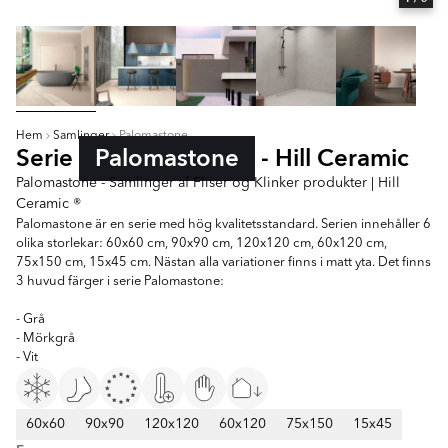
Hem
Samlinger
Palomastone
Serie
Palomastone
- Hill Ceramic
Palomastone - Samlinger af Fliser og Klinker produkter | Hill
Ceramic ®
Palomastone är en serie med hög kvalitetsstandard. Serien innehåller 6
olika storlekar: 60x60 cm, 90x90 cm, 120x120 cm, 60x120 cm,
75x150 cm, 15x45 cm. Nästan alla variationer finns i matt yta. Det finns
3 huvud färger i serie Palomastone:
- Grå
- Mörkgrå
- Vit
60x60
90x90
120x120
60x120
75x150
15x45