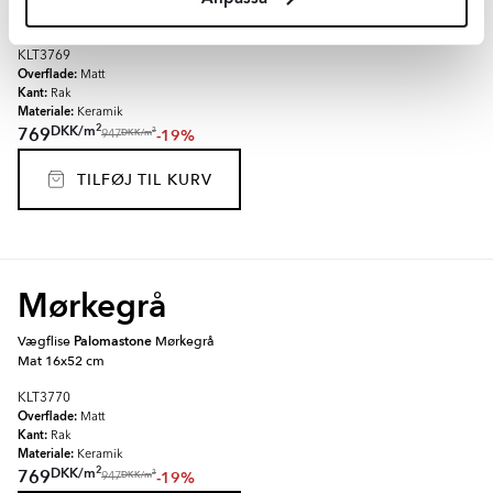
16x52 cm
KLT3769
Overflade:
Matt
Kant:
Rak
Materiale:
Keramik
2
DKK
/
m
769
-19%
2
DKK
/
m
947
TILFØJ TIL KURV
Mørkegrå
Vægflise
Palomastone
Mørkegrå
Mat 16x52 cm
KLT3770
Overflade:
Matt
Kant:
Rak
Materiale:
Keramik
2
DKK
/
m
769
-19%
2
DKK
/
m
947