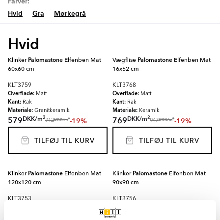
Farver:
Hvid
Gra
Mørkegrå
Hvid
Klinker
Palomastone
Elfenben Mat
Vægflise
Palomastone
Elfenben Mat
60x60 cm
16x52 cm
KLT3759
KLT3768
Overflade:
Overflade:
Matt
Matt
Kant:
Kant:
Rak
Rak
Materiale:
Materiale:
Granitkeramik
Keramik
2
2
DKK
/
m
DKK
/
m
579
769
-19%
-19%
2
2
DKK
/
m
DKK
/
m
712
947
TILFØJ TIL KURV
TILFØJ TIL KURV
Klinker
Palomastone
Elfenben Mat
Klinker
Palomastone
Elfenben Mat
120x120 cm
90x90 cm
KLT3753
KLT3756
Overflade:
Overflade:
Matt
Matt
Kant:
Kant:
Rak
Rak