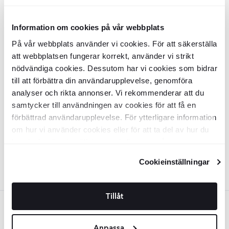
Materiale:
Materiale:
Granitkeramik
Granitkeramik
2
2
DKK
/
m
DKK
/
m
1209
947
-2%
-2%
2
2
DKK
/
m
DKK
/
m
1235
966
Information om cookies på vår webbplats
TILFØJ TIL KURV
TILFØJ TIL KURV
På vår webbplats använder vi cookies. För att säkerställa
att webbplatsen fungerar korrekt, använder vi strikt
nödvändiga cookies. Dessutom har vi cookies som bidrar
Klinker
Palomastone
Elfenben Mat
Klinker
Palomastone
Elfenben Mat
75x150 cm
60x120 cm
till att förbättra din användarupplevelse, genomföra
analyser och rikta annonser. Vi rekommenderar att du
KLT3762
KLT3765
samtycker till användningen av cookies för att få en
Overflade:
Overflade:
Matt
Matt
Kant:
Kant:
Rak
Rak
förbättrad användarupplevelse. För ytterligare information
Materiale:
Materiale:
Granitkeramik
Granitkeramik
om hur vi använder cookies eller för att ta del av hur du
2
2
DKK
/
m
DKK
/
m
927
908
-2%
-2%
2
2
DKK
/
m
DKK
/
m
945
926
kan ändra dina inställningar, vänligen se vår
TILFØJ TIL KURV
TILFØJ TIL KURV
Integritetspolicy
och
Cookiepolicy
.
Cookieinställningar
Tillåt
Gra
Anpassa
Vægflise
Palomastone
Grå Mat