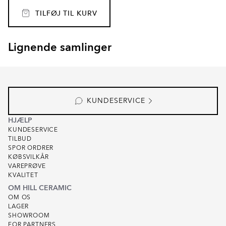
TILFØJ TIL KURV
Lignende samlinger
SEKEL
RAINBOW
Item
1
of
8
KUNDESERVICE
HJÆLP
KUNDESERVICE
TILBUD
SPOR ORDRER
KØBSVILKÅR
VAREPRØVE
KVALITET
OM HILL CERAMIC
OM OS
LAGER
SHOWROOM
FOR PARTNERS