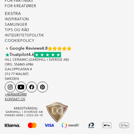
FOR PARTNERS
FOR KREATØRER
EKSTRA
INSPIRATION
SAMLINGER
TIPS OG RÅD
INTEGRITETSPOLITIK
COOKIEPOLICY
Google Reviews
4.8
Trustpilot
4.6
HILL CERAMIC (GARDHILL I SVERIGE AB)
ORG. 556865-6986
GALOPPGATAN 4
213 77 MALMÖ
SWEDEN
+46406083480
KONTAKT OS