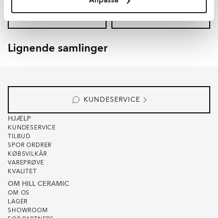
Anpassa
TILFØJ TIL KURV
TILFØJ TIL KURV
Lignende samlinger
EMPYRIO
CANTERBURY
Item
1
of
8
KUNDESERVICE
HJÆLP
KUNDESERVICE
TILBUD
SPOR ORDRER
KØBSVILKÅR
VAREPRØVE
KVALITET
OM HILL CERAMIC
OM OS
LAGER
SHOWROOM