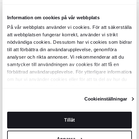
Hvid
Information om cookies på vår webbplats
Marmor Klinker
Opulent
Hvid Mat
Mosaik Klinker
Opulent
Hvid Mat
På vår webbplats använder vi cookies. För att säkerställa
60x60 cm
30x30 (5x5) cm
att webbplatsen fungerar korrekt, använder vi strikt
nödvändiga cookies. Dessutom har vi cookies som bidrar
KLV2993
KLV2994
Overflade:
Overflade:
Matt
Matt
till att förbättra din användarupplevelse, genomföra
Kant:
Kant:
Rak
Rak
analyser och rikta annonser. Vi rekommenderar att du
Materiale:
Materiale:
Granitkeramik
Granitkeramik
2
DKK
/
m
DKK
429
219
-22%
-5%
samtycker till användningen av cookies för att få en
2
DKK
/
m
DKK
551
232
förbättrad användarupplevelse. För ytterligare information
TILFØJ TIL KURV
TILFØJ TIL KURV
om hur vi använder cookies eller för att ta del av hur du
kan ändra dina inställningar, vänligen se vår
Integritetspolicy
och
Cookiepolicy
.
Marmor Klinker
Opulent
Hvid Mat
Marmor Klinker
Opulent
Hvid Mat
Cookieinställningar
60x120 cm
100x100 cm
KLV2992
KLV2991
Overflade:
Overflade:
Tillåt
Matt
Matt
Kant:
Kant:
Rak
Rak
Materiale:
Materiale:
Granitkeramik
Granitkeramik
2
2
DKK
/
m
DKK
/
m
618
649
-6%
-6%
2
2
DKK
/
m
DKK
/
m
656
694