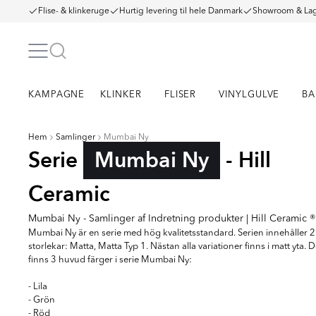
Flise- & klinkeruge
Hurtig levering til hele Danmark
Showroom & Lag
KAMPAGNE
KLINKER
FLISER
VINYLGULVE
BA
Hem
Samlinger
Mumbai Ny
Serie
Mumbai Ny
- Hill
Ceramic
Mumbai Ny - Samlinger af Indretning produkter | Hill Ceramic ®
Mumbai Ny är en serie med hög kvalitetsstandard. Serien innehåller 2
storlekar: Matta, Matta Typ 1. Nästan alla variationer finns i matt yta. D
finns 3 huvud färger i serie Mumbai Ny:
- Lila
- Grön
- Röd