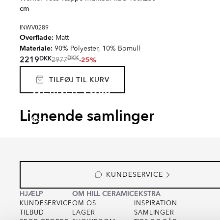
cm
INWV0289
Overflade:
Matt
Materiale:
90% Polyester, 10% Bomull
DKK
2219
DKK
-25%
2977
TILFØJ TIL KURV
WERNER VOSS
VASER
Lignende samlinger
Serie
KUNDESERVICE
HJÆLP
OM HILL CERAMIC
EKSTRA
KUNDESERVICE
OM OS
INSPIRATION
TILBUD
LAGER
SAMLINGER