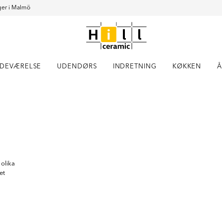
er i Malmö
DEVÆRELSE
UDENDØRS
INDRETNING
KØKKEN
Å
Item
1
of
2
 olika
et