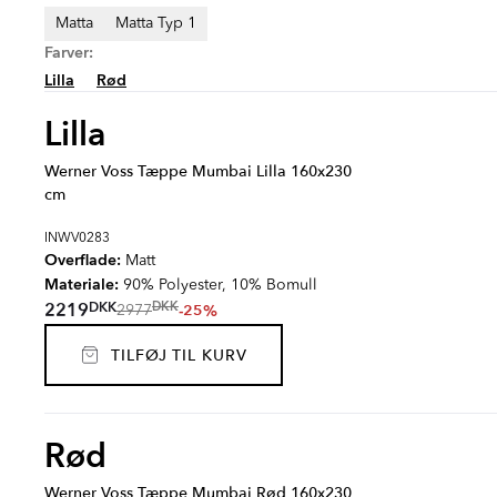
Matta
Matta Typ 1
Farver:
Lilla
Rød
Lilla
Werner Voss Tæppe Mumbai Lilla 160x230
cm
INWV0283
Overflade:
Matt
Materiale:
90% Polyester, 10% Bomull
DKK
2219
DKK
-25%
2977
TILFØJ TIL KURV
Rød
Werner Voss Tæppe Mumbai Rød 160x230