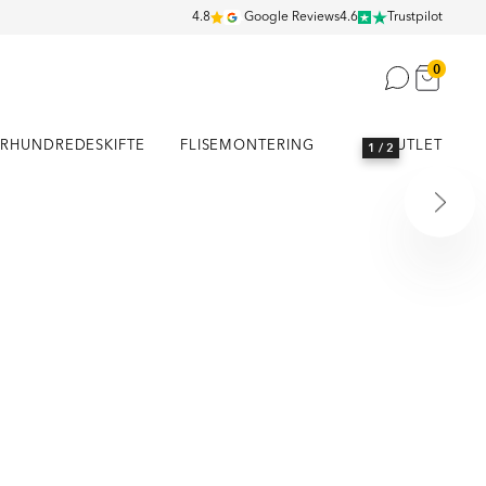
4.8
Google Reviews
4.6
Trustpilot
0
RHUNDREDESKIFTE
FLISEMONTERING
OUTLET
1
/ 2