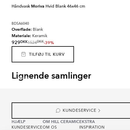
Håndvask
Moriva
Hvid Blank 46x46 cm
BDSA6040
Overflade:
Blank
Materiale:
Keramik
DKK
929
DKK
-39%
1524
TILFØJ TIL KURV
VIBRANTE
ARCO
Lignende samlinger
Serie
Serie
KUNDESERVICE
HJÆLP
OM HILL CERAMIC
EKSTRA
KUNDESERVICE
OM OS
INSPIRATION