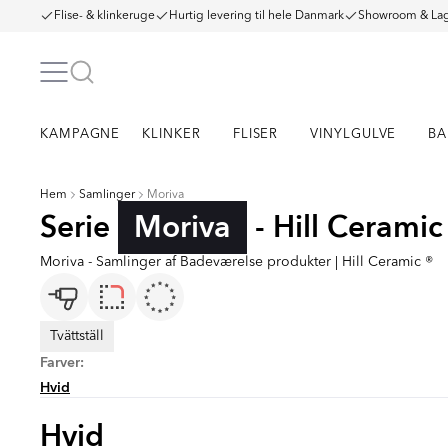
Flise- & klinkeruge
Hurtig levering til hele Danmark
Showroom & Lag
KAMPAGNE
KLINKER
FLISER
VINYLGULVE
BA
Hem
Samlinger
Moriva
Serie
Moriva
- Hill Ceramic
Moriva - Samlinger af Badeværelse produkter | Hill Ceramic ®
Tvättställ
Farver:
Hvid
Hvid