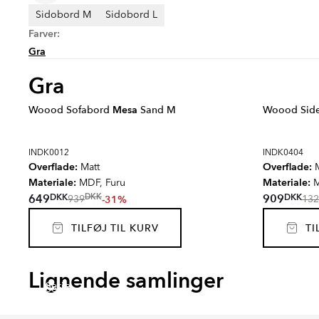
Sidobord M
Sidobord L
Farver:
Gra
Gra
Woood Sofabord
Mesa
Sand M
Woood Sid
INDK0012
INDK0404
Overflade:
Overflade:
Matt
M
Materiale:
Materiale:
MDF, Furu
M
DKK
DKK
649
909
DKK
-31%
939
132
TILFØJ TIL KURV
TIL
SKADI
VALE
DAIN
HOLL
Lignende samlinger
Serie
Serie
Serie
Serie