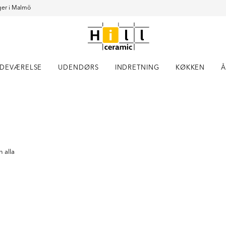
er i Malmö
DEVÆRELSE
UDENDØRS
INDRETNING
KØKKEN
Å
Item
1
of
2
 alla