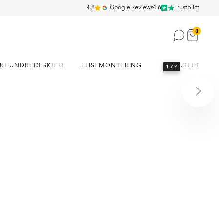
4.8
Google Reviews
4.6
Trustpilot
0
RHUNDREDESKIFTE
FLISEMONTERING
OUTLET
1
/ 2