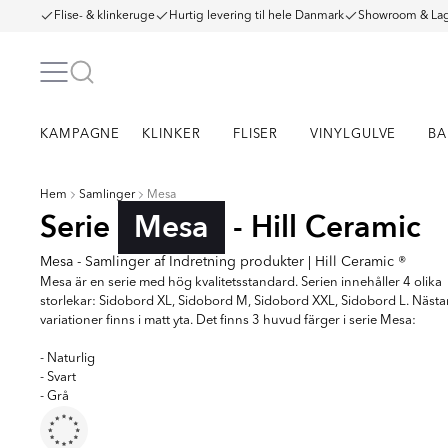
Flise- & klinkeruge
Hurtig levering til hele Danmark
Showroom & Lag
KAMPAGNE
KLINKER
FLISER
VINYLGULVE
BA
Hem
Samlinger
Mesa
Serie
Mesa
- Hill Ceramic
Mesa - Samlinger af Indretning produkter | Hill Ceramic ®
Mesa är en serie med hög kvalitetsstandard. Serien innehåller 4 olika
storlekar: Sidobord XL, Sidobord M, Sidobord XXL, Sidobord L. Nästan
variationer finns i matt yta. Det finns 3 huvud färger i serie Mesa:
- Naturlig
- Svart
- Grå