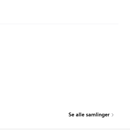
MIMOSA
BOSQUE
Se alle samlinger
Serie
Serie