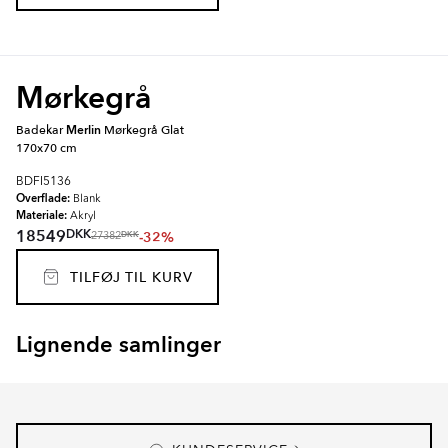
Mørkegrå
Badekar
Merlin
Mørkegrå Glat
170x70 cm
BDFI5136
Overflade:
Blank
Materiale:
Akryl
DKK
18549
-32%
DKK
27382
TILFØJ TIL KURV
Lignende samlinger
GALAXIDI
GRASSE
Item
1
of
8