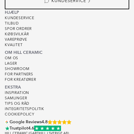
KUNDESERVICE
HJÆLP
KUNDESERVICE
TILBUD
SPOR ORDRER
KØBSVILKÅR
VAREPRØVE
KVALITET
OM HILL CERAMIC
OM OS
LAGER
SHOWROOM
FOR PARTNERS
FOR KREATØRER
EKSTRA
INSPIRATION
SAMLINGER
TIPS OG RÅD
INTEGRITETSPOLITIK
COOKIEPOLICY
Google Reviews
4.8
Trustpilot
4.6
HILL CERAMIC (GARDHILL I SVERIGE AB)