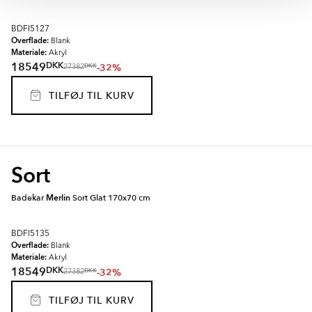
BDFI5127
Overflade:
Blank
Materiale:
Akryl
DKK
18549
-32%
DKK
27382
TILFØJ TIL KURV
Sort
Badekar
Merlin
Sort Glat 170x70 cm
BDFI5135
Overflade:
Blank
Materiale:
Akryl
DKK
18549
-32%
DKK
27382
TILFØJ TIL KURV