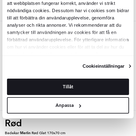
att webbplatsen fungerar korrekt, använder vi strikt
nödvändiga cookies. Dessutom har vi cookies som bidrar
till att förbättra din användarupplevelse, genomföra
analyser och rikta annonser. Vi rekommenderar att du
Violet
samtycker till användningen av cookies för att få en
förbättrad användarupplevelse. För ytterligare information
Badekar
Merlin
Violet Glat 170x70
om hur vi använder cookies eller för att ta del av hur du
cm
kan ändra dina inställningar, vänligen se vår
BDFI5126
Integritetspolicy
och
Cookiepolicy
.
Overflade:
Blank
Cookieinställningar
Materiale:
Akryl
DKK
18549
-32%
DKK
27382
Tillåt
TILFØJ TIL KURV
Anpassa
Rød
Badekar
Merlin
Rød Glat 170x70 cm