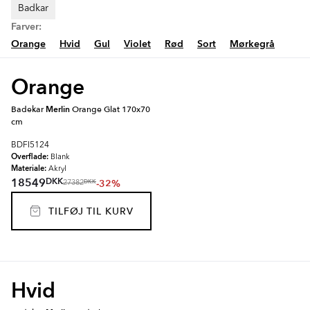
Badkar
Farver:
Orange
Hvid
Gul
Violet
Rød
Sort
Mørkegrå
Orange
Badekar
Merlin
Orange Glat 170x70
cm
BDFI5124
Overflade:
Blank
Materiale:
Akryl
DKK
18549
-32%
DKK
27382
TILFØJ TIL KURV
Hvid