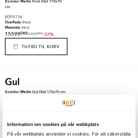
Badekar
Merlin
Hvid Glat 170x70
cm
BDFI5134
Overflade:
Blank
Materiale:
Akryl
DKK
15599
-32%
DKK
23030
TILFØJ TIL KURV
Gul
Badekar
Merlin
Gul Glat 170x70 cm
BDFI5125
Overflade:
Blank
Materiale:
Akryl
DKK
18549
Information om cookies på vår webbplats
-32%
DKK
27382
På vår webbplats använder vi cookies. För att säkerställa
TILFØJ TIL KURV