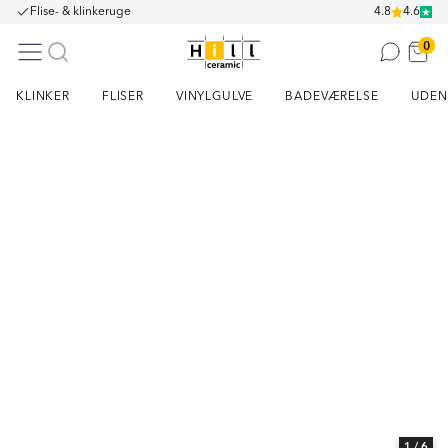
Flise- & klinkeruge
4.8
4.6
0
KLINKER
FLISER
VINYLGULVE
BADEVÆRELSE
UDEN
Item
1
of
6
1
/ 6