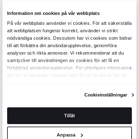
Badekar
Melbourne
Hvid Glat 160
Panel til Badekar
Melbourne
Hvid
Information om cookies på vår webbplats
cm (Uden Panel & Afløb)
Glat 160 cm
På vår webbplats använder vi cookies. För att säkerställa
BDBC4239
BDBC4264
att webbplatsen fungerar korrekt, använder vi strikt
Overflade:
Overflade:
Blank
Blank
Materiale:
Materiale:
Akryl
Akryl
nödvändiga cookies. Dessutom har vi cookies som bidrar
DKK
DKK
3679
1858
-31%
-31%
DKK
DKK
5348
2698
till att förbättra din användarupplevelse, genomföra
analyser och rikta annonser. Vi rekommenderar att du
TILFØJ TIL KURV
TILFØJ TIL KURV
samtycker till användningen av cookies för att få en
förbättrad användarupplevelse. För ytterligare information
om hur vi använder cookies eller för att ta del av hur du
Badekar
Melbourne
Hvid Glat 170
Panel til Badekar
Melbourne
Hvid
cm (Uden Panel & Afløb)
Glat 170 cm
kan ändra dina inställningar, vänligen se vår
Integritetspolicy
och
Cookiepolicy
.
BDBC4240
BDBC4265
Cookieinställningar
Overflade:
Overflade:
Blank
Blank
Materiale:
Materiale:
Akryl
Akryl
DKK
DKK
3789
1858
-32%
-31%
DKK
DKK
5593
2698
Tillåt
TILFØJ TIL KURV
TILFØJ TIL KURV
Anpassa