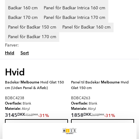
Badkar 160 cm
Panel för Badkar Intrica 160 cm
Badkar 170 cm
Panel för Badkar Intrica 170 cm
Panel för Badkar 150 cm
Panel för Badkar 160 cm
Panel för Badkar 170 cm
Farver:
Hvid
Sort
Hvid
Badekar
Melbourne
Hvid Glat 150
Panel til Badekar
Melbourne
Hvid
cm (Uden Panel & Afløb)
Glat 150 cm
BDBC4238
BDBC4263
Overflade:
Overflade:
Blank
Blank
Materiale:
Materiale:
Akryl
Akryl
DKK
DKK
3145
1858
-31%
-31%
DKK
DKK
4568
2698
TILFØJ TIL KURV
TILFØJ TIL KURV