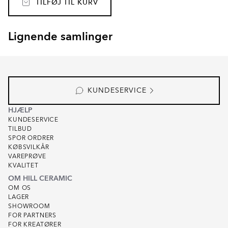
TILFØJ TIL KURV
Lignende samlinger
GALAXIDI
GRASSE
Item
1
of
8
KUNDESERVICE
HJÆLP
KUNDESERVICE
TILBUD
SPOR ORDRER
KØBSVILKÅR
VAREPRØVE
KVALITET
OM HILL CERAMIC
OM OS
LAGER
SHOWROOM
FOR PARTNERS
FOR KREATØRER