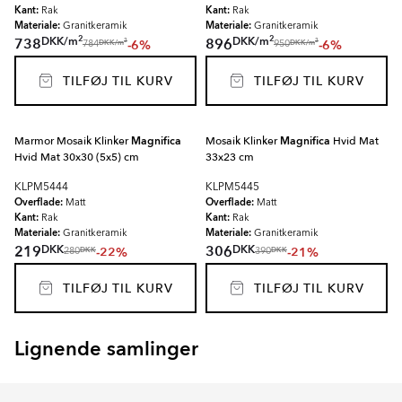
Kant:
Kant:
Rak
Rak
Materiale:
Materiale:
Granitkeramik
Granitkeramik
2
2
DKK
/
m
DKK
/
m
738
896
-6%
-6%
2
2
DKK
/
m
DKK
/
m
784
950
TILFØJ TIL KURV
TILFØJ TIL KURV
Marmor Mosaik Klinker
Magnifica
Mosaik Klinker
Magnifica
Hvid Mat
Hvid Mat 30x30 (5x5) cm
33x23 cm
KLPM5444
KLPM5445
Overflade:
Overflade:
Matt
Matt
Kant:
Kant:
Rak
Rak
Materiale:
Materiale:
Granitkeramik
Granitkeramik
DKK
DKK
219
306
-22%
-21%
DKK
DKK
280
390
TILFØJ TIL KURV
TILFØJ TIL KURV
Lignende samlinger
EMPYRIO
CANTERBURY
Item
1