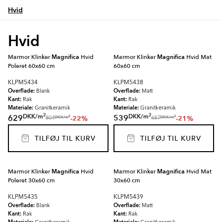
Hvid
Hvid
Marmor Klinker
Magnifica
Hvid
Marmor Klinker
Magnifica
Hvid Mat
Poleret 60x60 cm
60x60 cm
KLPM5434
KLPM5438
Overflade:
Overflade:
Blank
Matt
Kant:
Kant:
Rak
Rak
Materiale:
Materiale:
Granitkeramik
Granitkeramik
2
2
DKK
/
m
DKK
/
m
629
539
-22%
-21%
2
2
DKK
/
m
DKK
/
m
804
687
TILFØJ TIL KURV
TILFØJ TIL KURV
Marmor Klinker
Magnifica
Hvid
Marmor Klinker
Magnifica
Hvid Mat
Poleret 30x60 cm
30x60 cm
KLPM5435
KLPM5439
Overflade:
Overflade:
Blank
Matt
Kant:
Kant:
Rak
Rak