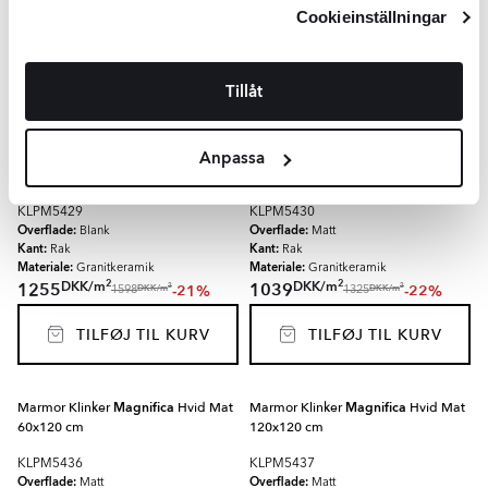
Integritetspolicy
och
Cookiepolicy
.
Materiale:
Materiale:
Cookieinställningar
Granitkeramik
Granitkeramik
2
2
DKK
/
m
DKK
/
m
949
849
-6%
-6%
2
2
DKK
/
m
DKK
/
m
1009
901
TILFØJ TIL KURV
TILFØJ TIL KURV
Tillåt
Marmor Klinker
Magnifica
Hvid
Anpassa
Marmor Klinker
Magnifica
Hvid Mat
Poleret 120x280 cm
120x280 cm
KLPM5429
KLPM5430
Overflade:
Overflade:
Blank
Matt
Kant:
Kant:
Rak
Rak
Materiale:
Materiale:
Granitkeramik
Granitkeramik
2
2
DKK
/
m
DKK
/
m
1255
1039
-21%
-22%
2
2
DKK
/
m
DKK
/
m
1598
1325
TILFØJ TIL KURV
TILFØJ TIL KURV
Marmor Klinker
Magnifica
Hvid Mat
Marmor Klinker
Magnifica
Hvid Mat
60x120 cm
120x120 cm
KLPM5436
KLPM5437
Overflade:
Overflade:
Matt
Matt