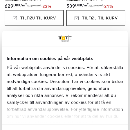
Materiale:
Materiale:
Granitkeramik
Granitkeramik
2
2
DKK
/
m
DKK
/
m
629
539
-22%
-21%
2
2
DKK
/
m
DKK
/
m
804
687
TILFØJ TIL KURV
TILFØJ TIL KURV
Mosaik Klinker
Magnifica
Hvid
Marmor Mosaik Klinker
Magnifica
Poleret 33x23 cm
Hvid Poleret 30x30 (5x5) cm
KLPM5443
KLPM5442
Overflade:
Overflade:
Information om cookies på vår webbplats
Blank
Blank
Kant:
Kant:
Rak
Rak
Materiale:
På vår webbplats använder vi cookies. För att säkerställa
Materiale:
Granitkeramik
Granitkeramik
DKK
DKK
319
219
-23%
-22%
DKK
DKK
412
280
att webbplatsen fungerar korrekt, använder vi strikt
nödvändiga cookies. Dessutom har vi cookies som bidrar
TILFØJ TIL KURV
TILFØJ TIL KURV
till att förbättra din användarupplevelse, genomföra
analyser och rikta annonser. Vi rekommenderar att du
samtycker till användningen av cookies för att få en
Marmor Klinker
Magnifica
Hvid
Marmor Klinker
Magnifica
Hvid
förbättrad användarupplevelse. För ytterligare information
Poleret 120x120 cm
Poleret 60x120 cm
om hur vi använder cookies eller för att ta del av hur du
KLPM5433
KLPM5432
kan ändra dina inställningar, vänligen se vår
Overflade:
Overflade:
Blank
Blank
Kant:
Kant:
Rak
Rak