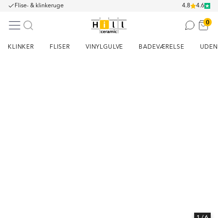
Flise- & klinkeruge
4.8
4.6
0
KLINKER
FLISER
VINYLGULVE
BADEVÆRELSE
UDEN
Item
1
of
6
1
/ 6