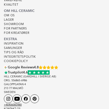
VAREPRØVE
KVALITET
OM HILL CERAMIC
OM OS
LAGER
SHOWROOM
FOR PARTNERS
FOR KREATØRER
EKSTRA
INSPIRATION
SAMLINGER
TIPS OG RÅD
INTEGRITETSPOLITIK
COOKIEPOLICY
Google Reviews
4.8
Trustpilot
4.6
HILL CERAMIC (GARDHILL I SVERIGE AB)
ORG. 556865-6986
GALOPPGATAN 4
213 77 MALMÖ
SWEDEN
+46406083480
KONTAKT OS