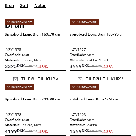
Brun
Sort
Natur
Brun
🏆 KUNDFAVORIT
🏆 KUNDFAVORIT
Spisebord
Lioric
Brun 160x78 cm
Spisebord
Lioric
Brun 180x90 cm
INZV1575
INZV1577
Overflade:
Overflade:
Matt
Matt
Materiale:
Materiale:
Teakträ, Metall
Teakträ, Metall
DKK
DKK
3325
3669
-43%
-43%
DKK
DKK
5842
6458
TILFØJ TIL KURV
TILFØJ TIL KURV
🏆 KUNDFAVORIT
🏆 KUNDFAVORIT
Spisebord
Lioric
Brun 200x90 cm
Sofabord
Lioric
Brun Ø74 cm
INZV1578
INZV1603
Overflade:
Overflade:
Matt
Matt
Materiale:
Materiale:
Teakträ, Metall
Teakträ
DKK
DKK
4199
1569
-43%
-43%
DKK
DKK
7383
2759