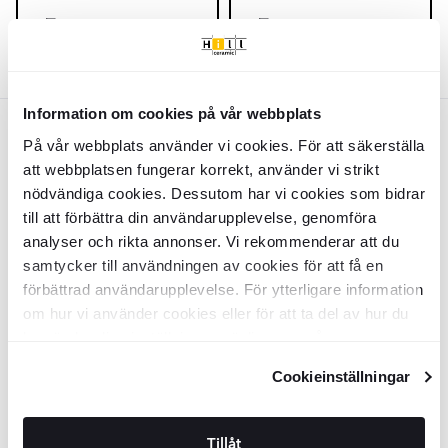
TILFØJ TIL KURV
TILFØJ TIL KURV
Information om cookies på vår webbplats
Sort
🏆 KUNDFAVORIT
🏆 KUNDFAVORIT
På vår webbplats använder vi cookies. För att säkerställa
att webbplatsen fungerar korrekt, använder vi strikt
Spisebord
Lioric
Sort 180x90 cm
Spisebord
Lioric
Sort 160x78 cm
nödvändiga cookies. Dessutom har vi cookies som bidrar
till att förbättra din användarupplevelse, genomföra
INZV1584
INZV1583
analyser och rikta annonser. Vi rekommenderar att du
Overflade:
Overflade:
Matt
Matt
Materiale:
Materiale:
Teakträ
Teakträ
samtycker till användningen av cookies för att få en
DKK
DKK
3669
3238
-43%
-43%
DKK
DKK
6458
5688
förbättrad användarupplevelse. För ytterligare information
om hur vi använder cookies eller för att ta del av hur du
TILFØJ TIL KURV
TILFØJ TIL KURV
kan ändra dina inställningar, vänligen se vår
🏆 KUNDFAVORIT
🏆 KUNDFAVORIT
Integritetspolicy
och
Cookiepolicy
.
Cookieinställningar
Spisebord
Lioric
Sort 200x90 cm
Spisebord
Lioric
Sort 220x100 cm
INZV1585
INZV1586
Tillåt