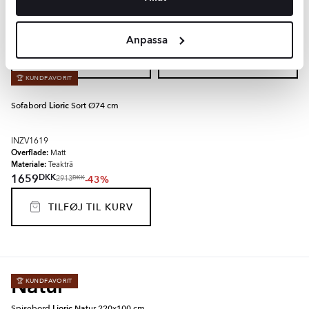
Overflade:
Overflade:
Matt
Matt
Materiale:
Materiale:
Teakträ
Teakträ
DKK
DKK
4199
5689
-43%
-43%
DKK
DKK
7383
10003
Anpassa
TILFØJ TIL KURV
TILFØJ TIL KURV
🏆 KUNDFAVORIT
Sofabord
Lioric
Sort Ø74 cm
INZV1619
Overflade:
Matt
Materiale:
Teakträ
DKK
1659
-43%
DKK
2913
TILFØJ TIL KURV
Natur
🏆 KUNDFAVORIT
Spisebord
Lioric
Natur 220x100 cm