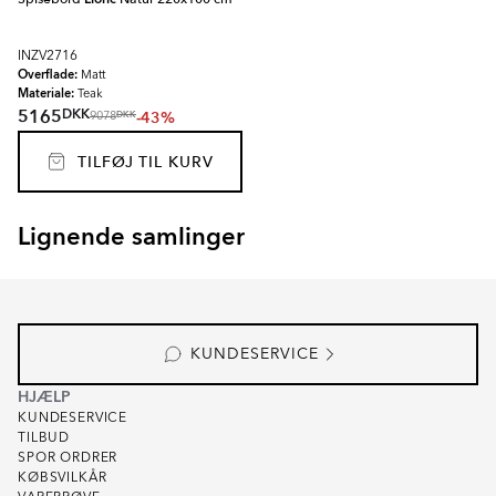
INZV2716
Overflade:
Matt
Materiale:
Teak
DKK
5165
-43%
DKK
9078
TILFØJ TIL KURV
Lignende samlinger
SKADI
VALEN
Item
1
of
8
KUNDESERVICE
HJÆLP
KUNDESERVICE
TILBUD
SPOR ORDRER
KØBSVILKÅR