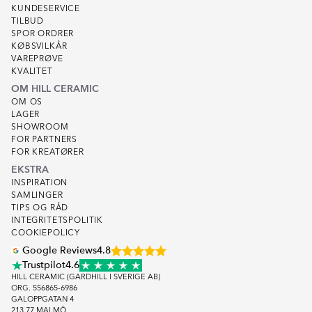
KUNDESERVICE
TILBUD
SPOR ORDRER
KØBSVILKÅR
VAREPRØVE
KVALITET
OM HILL CERAMIC
OM OS
LAGER
SHOWROOM
FOR PARTNERS
FOR KREATØRER
EKSTRA
INSPIRATION
SAMLINGER
TIPS OG RÅD
INTEGRITETSPOLITIK
COOKIEPOLICY
Google Reviews
4.8
Trustpilot
4.6
HILL CERAMIC (GARDHILL I SVERIGE AB)
ORG. 556865-6986
GALOPPGATAN 4
213 77 MALMÖ