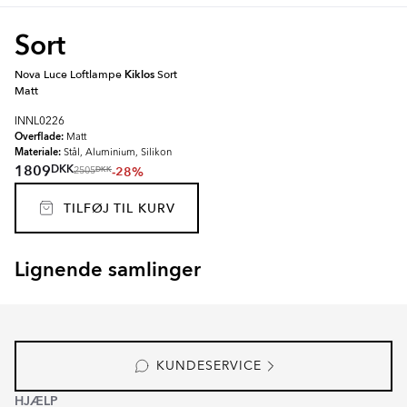
Sort
Nova Luce Loftlampe
Kiklos
Sort
Matt
INNL0226
Overflade:
Matt
Materiale:
Stål, Aluminium, Silikon
DKK
1809
-28%
DKK
2505
TILFØJ TIL KURV
Lignende samlinger
RENOLIA
HELOR
Item
1
of
7
KUNDESERVICE
HJÆLP