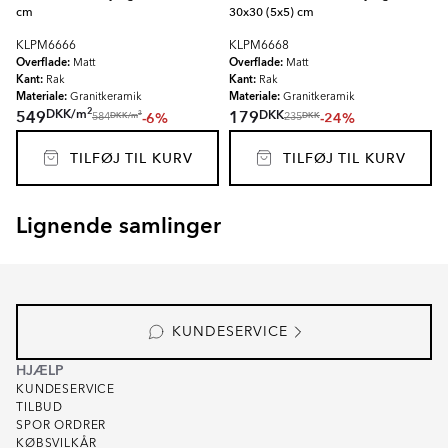
cm
30x30 (5x5) cm
KLPM6666
KLPM6668
Overflade:
Overflade:
Matt
Matt
Kant:
Kant:
Rak
Rak
Materiale:
Materiale:
Granitkeramik
Granitkeramik
2
DKK
/
m
DKK
549
179
-6%
-24%
2
DKK
/
m
DKK
584
235
TILFØJ TIL KURV
TILFØJ TIL KURV
Lignende samlinger
KALKSTEN NORD
KALKSTEN FJÄLL
Item
1
of
8
KUNDESERVICE
HJÆLP
KUNDESERVICE
TILBUD
SPOR ORDRER
KØBSVILKÅR