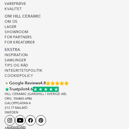
VAREPRØVE
KVALITET
OM HILL CERAMIC
OM OS
LAGER
SHOWROOM
FOR PARTNERS
FOR KREATØRER
EKSTRA
INSPIRATION
SAMLINGER
TIPS OG RÅD
INTEGRITETSPOLITIK
COOKIEPOLICY
Google Reviews
4.8
Trustpilot
4.6
HILL CERAMIC (GARDHILL I SVERIGE AB)
ORG. 556865-6986
GALOPPGATAN 4
213 77 MALMÖ
SWEDEN
+46406083480