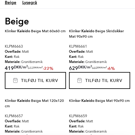
Beige
Lysegrå
Beige
Klinker
Kaleido
Beige Mat 60x60 cm
Klinker
Kaleido
Beige Skridsikker
Mat 90x90 cm
KLPM6663
KLPM6661
Overflade:
Overflade:
Matt
Matt
Kant:
Kant:
Rak
Rak
Materiale:
Materiale:
Granitkeramik
Granitkeramik
2
2
DKK
/
m
DKK
/
m
419
629
-22%
-6%
2
2
DKK
/
m
DKK
/
m
541
669
TILFØJ TIL KURV
TILFØJ TIL KURV
Klinker
Kaleido
Beige Mat 120x120
Klinker
Kaleido
Beige Mat 90x90 cm
cm
KLPM6657
KLPM6659
Overflade:
Overflade:
Matt
Matt
Kant:
Kant:
Rak
Rak
Materiale:
Materiale:
Granitkeramik
Granitkeramik