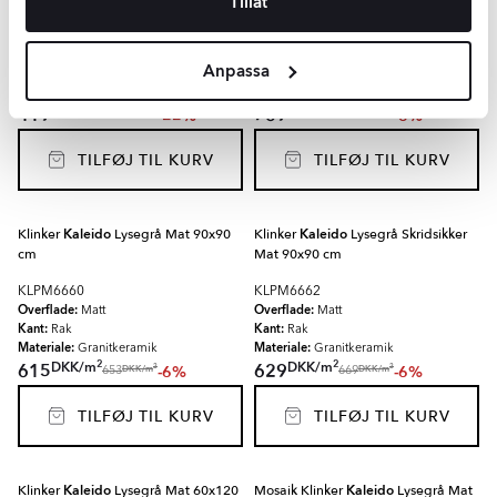
Tillåt
KLPM6664
KLPM6658
Overflade:
Overflade:
Matt
Matt
Anpassa
Kant:
Kant:
Rak
Rak
Materiale:
Materiale:
Granitkeramik
Granitkeramik
2
2
DKK
/
m
DKK
/
m
419
769
-22%
-6%
2
2
DKK
/
m
DKK
/
m
541
823
TILFØJ TIL KURV
TILFØJ TIL KURV
Klinker
Kaleido
Lysegrå Mat 90x90
Klinker
Kaleido
Lysegrå Skridsikker
cm
Mat 90x90 cm
KLPM6660
KLPM6662
Overflade:
Overflade:
Matt
Matt
Kant:
Kant:
Rak
Rak
Materiale:
Materiale:
Granitkeramik
Granitkeramik
2
2
DKK
/
m
DKK
/
m
615
629
-6%
-6%
2
2
DKK
/
m
DKK
/
m
653
669
TILFØJ TIL KURV
TILFØJ TIL KURV
Klinker
Kaleido
Lysegrå Mat 60x120
Mosaik Klinker
Kaleido
Lysegrå Mat