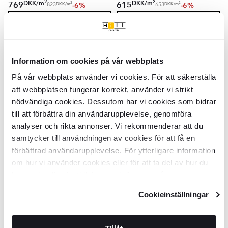
2
2
DKK
/
m
DKK
/
m
769
615
-6%
-6%
2
2
DKK
/
m
DKK
/
m
823
653
TILFØJ TIL KURV
TILFØJ TIL KURV
Klinker
Kaleido
Beige Mat 60x120
Mosaik Klinker
Kaleido
Beige Mat
Information om cookies på vår webbplats
cm
30x30 (5x5) cm
På vår webbplats använder vi cookies. För att säkerställa
KLPM6665
KLPM6667
att webbplatsen fungerar korrekt, använder vi strikt
Overflade:
Overflade:
Matt
Matt
nödvändiga cookies. Dessutom har vi cookies som bidrar
Kant:
Kant:
Rak
Rak
Materiale:
Materiale:
till att förbättra din användarupplevelse, genomföra
Granitkeramik
Granitkeramik
2
DKK
/
m
DKK
549
179
-6%
-24%
2
DKK
/
m
DKK
584
235
analyser och rikta annonser. Vi rekommenderar att du
samtycker till användningen av cookies för att få en
TILFØJ TIL KURV
TILFØJ TIL KURV
förbättrad användarupplevelse. För ytterligare information
om hur vi använder cookies eller för att ta del av hur du
kan ändra dina inställningar, vänligen se vår
Integritetspolicy
och
Cookiepolicy
.
Cookieinställningar
Lysegrå
Klinker
Kaleido
Lysegrå Mat 60x60
Klinker
Kaleido
Lysegrå Mat
cm
120x120 cm