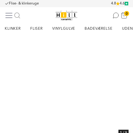
Flise- & klinkeruge
4.8
4.6
0
KLINKER
FLISER
VINYLGULVE
BADEVÆRELSE
UDEN
Item
1
of
9
1
/ 9