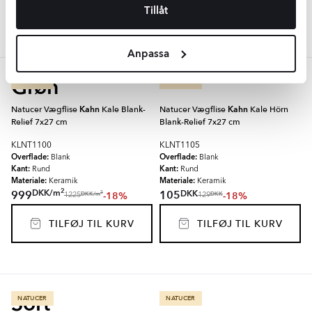
TILFØJ TIL KURV
TILFØJ TIL KURV
Tillåt
Anpassa
Grøn
NATUCER
NATUCER
Natucer Vægflise
Kahn
Kale Blank-
Natucer Vægflise
Kahn
Kale Hörn
Relief 7x27 cm
Blank-Relief 7x27 cm
KLNT1100
KLNT1105
Overflade:
Overflade:
Blank
Blank
Kant:
Kant:
Rund
Rund
Materiale:
Materiale:
Keramik
Keramik
2
DKK
/
m
DKK
999
105
-18%
-18%
2
DKK
/
m
DKK
1225
129
TILFØJ TIL KURV
TILFØJ TIL KURV
Sort
NATUCER
NATUCER