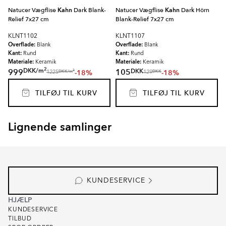
Natucer Vægflise
Kahn
Dark Blank-
Natucer Vægflise
Kahn
Dark Hörn
Relief 7x27 cm
Blank-Relief 7x27 cm
KLNT1102
KLNT1107
Overflade:
Overflade:
Blank
Blank
Kant:
Kant:
Rund
Rund
Materiale:
Materiale:
Keramik
Keramik
2
DKK
/
m
DKK
999
105
-18%
-18%
2
DKK
/
m
DKK
1225
129
TILFØJ TIL KURV
TILFØJ TIL KURV
Lignende samlinger
SEKEL
RAINBOW
Item
1
of
8
KUNDESERVICE
HJÆLP
KUNDESERVICE
TILBUD