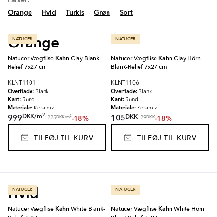
Farver:
Orange
Hvid
Turkis
Grøn
Sort
Orange
NATUCER
NATUCER
Natucer Vægflise
Kahn
Clay Blank-
Natucer Vægflise
Kahn
Clay Hörn
Relief 7x27 cm
Blank-Relief 7x27 cm
KLNT1101
KLNT1106
Overflade:
Overflade:
Blank
Blank
Kant:
Kant:
Rund
Rund
Materiale:
Materiale:
Keramik
Keramik
2
DKK
/
m
DKK
999
105
-18%
-18%
2
DKK
/
m
DKK
1225
129
TILFØJ TIL KURV
TILFØJ TIL KURV
Hvid
NATUCER
NATUCER
Natucer Vægflise
Kahn
White Blank-
Natucer Vægflise
Kahn
White Hörn