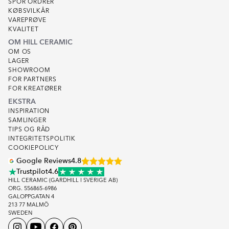
SPOR ORDRER
KØBSVILKÅR
VAREPRØVE
KVALITET
OM HILL CERAMIC
OM OS
LAGER
SHOWROOM
FOR PARTNERS
FOR KREATØRER
EKSTRA
INSPIRATION
SAMLINGER
TIPS OG RÅD
INTEGRITETSPOLITIK
COOKIEPOLICY
Google Reviews
4.8
Trustpilot
4.6
HILL CERAMIC (GARDHILL I SVERIGE AB)
ORG. 556865-6986
GALOPPGATAN 4
213 77 MALMÖ
SWEDEN