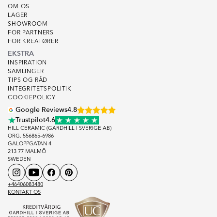
OM OS
LAGER
SHOWROOM
FOR PARTNERS
FOR KREATØRER
EKSTRA
INSPIRATION
SAMLINGER
TIPS OG RÅD
INTEGRITETSPOLITIK
COOKIEPOLICY
Google Reviews
4.8
Trustpilot
4.6
HILL CERAMIC (GARDHILL I SVERIGE AB)
ORG. 556865-6986
GALOPPGATAN 4
213 77 MALMÖ
SWEDEN
+46406083480
KONTAKT OS