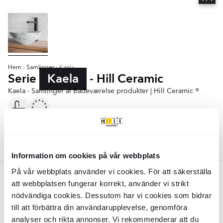
Hem
Samlinger
Kaela
Serie
Kaela
- Hill Ceramic
Kaela - Samlinger af Badeværelse produkter | Hill Ceramic ®
Tvättställ 40 cm
Farver:
Gra
Information om cookies på vår webbplats
På vår webbplats använder vi cookies. För att säkerställa
Gra
att webbplatsen fungerar korrekt, använder vi strikt
nödvändiga cookies. Dessutom har vi cookies som bidrar
Håndvask
Kaela
Grå Mat 40 cm
till att förbättra din användarupplevelse, genomföra
analyser och rikta annonser. Vi rekommenderar att du