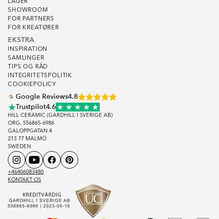
LAGER
SHOWROOM
FOR PARTNERS
FOR KREATØRER
EKSTRA
INSPIRATION
SAMLINGER
TIPS OG RÅD
INTEGRITETSPOLITIK
COOKIEPOLICY
Google Reviews
4.8
Trustpilot
4.6
HILL CERAMIC (GARDHILL I SVERIGE AB)
ORG. 556865-6986
GALOPPGATAN 4
213 77 MALMÖ
SWEDEN
+46406083480
KONTAKT OS