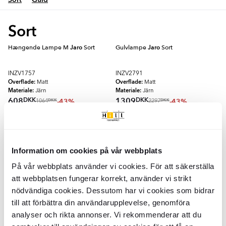
Sort
Hængende Lampe M
Jaro
Sort
Gulvlampe
Jaro
Sort
INZV1757
INZV2791
Overflade:
Overflade:
Matt
Matt
Materiale:
Materiale:
Järn
Järn
DKK
DKK
608
1309
-43%
-43%
DKK
DKK
1064
2297
TILFØJ TIL KURV
TILFØJ TIL KURV
Information om cookies på vår webbplats
Bordlampe
Jaro
Sort
På vår webbplats använder vi cookies. För att säkerställa
att webbplatsen fungerar korrekt, använder vi strikt
INZV2797
Overflade:
nödvändiga cookies. Dessutom har vi cookies som bidrar
Matt
Materiale:
Metall
till att förbättra din användarupplevelse, genomföra
DKK
779
-43%
DKK
1372
analyser och rikta annonser. Vi rekommenderar att du