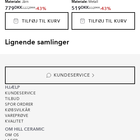
Materiale:
Materiale:
Järn
Metall
DKK
DKK
779
519
-43%
-43%
DKK
DKK
1372
910
TILFØJ TIL KURV
TILFØJ TIL KURV
Lignende samlinger
RENOLIA
HELOR
Item
1
of
7
KUNDESERVICE
HJÆLP
KUNDESERVICE
TILBUD
SPOR ORDRER
KØBSVILKÅR
VAREPRØVE
KVALITET
OM HILL CERAMIC
OM OS