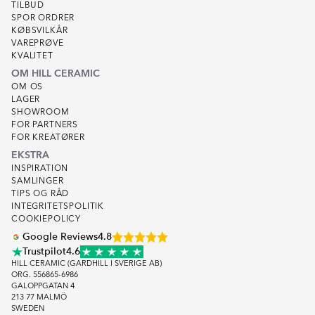
TILBUD
SPOR ORDRER
KØBSVILKÅR
VAREPRØVE
KVALITET
OM HILL CERAMIC
OM OS
LAGER
SHOWROOM
FOR PARTNERS
FOR KREATØRER
EKSTRA
INSPIRATION
SAMLINGER
TIPS OG RÅD
INTEGRITETSPOLITIK
COOKIEPOLICY
Google Reviews
4.8
Trustpilot
4.6
HILL CERAMIC (GARDHILL I SVERIGE AB)
ORG. 556865-6986
GALOPPGATAN 4
213 77 MALMÖ
SWEDEN