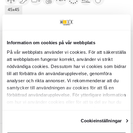
45x45
Farver:
Lysegrå
Sort
Lysegrå
Information om cookies på vår webbplats
På vår webbplats använder vi cookies. För att säkerställa
Klinker
Heirloom
Lysegrå Mat 45x45
cm
att webbplatsen fungerar korrekt, använder vi strikt
nödvändiga cookies. Dessutom har vi cookies som bidrar
KLPM6610
till att förbättra din användarupplevelse, genomföra
Overflade:
Matt
Kant:
Rund
analyser och rikta annonser. Vi rekommenderar att du
Materiale:
Granitkeramik
samtycker till användningen av cookies för att få en
2
DKK
/
m
369
-26%
2
DKK
/
m
502
förbättrad användarupplevelse. För ytterligare information
TILFØJ TIL KURV
om hur vi använder cookies eller för att ta del av hur du
kan ändra dina inställningar, vänligen se vår
Integritetspolicy
och
Cookiepolicy
.
Cookieinställningar