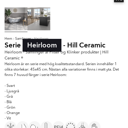
Hem
Samlinger
Heirloom
Serie
Heirloom
- Hill Ceramic
Heirloom - Samlinger af Fliser og Klinker produkter | Hill
Ceramic ®
Heirloom är en serie med hög kvalitetsstandard. Serien innehåller 1
olika storlekar: 45x45 cm. Nästan alla variationer finns i matt yta. Det
finns 7 huvud färger i serie Heirloom:
- Svart
- Ljusgrå
- Grå
- Blå
- Grön
- Orange
- Vit