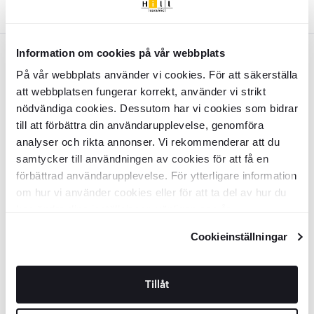
Farver:
Flerfarvet
Information om cookies på vår webbplats
Flerfarvet
MAINZU
MAINZU
På vår webbplats använder vi cookies. För att säkerställa
Mainzu Klinker
Halo Mainzu
Mat
Mainzu Klinker Halo Aurora Mat
att webbplatsen fungerar korrekt, använder vi strikt
20x20 cm
20x20 cm
nödvändiga cookies. Dessutom har vi cookies som bidrar
KLMZ1154
KLMZ1153
till att förbättra din användarupplevelse, genomföra
Overflade:
Overflade:
Matt
Matt
analyser och rikta annonser. Vi rekommenderar att du
Kant:
Kant:
Rund
Rund
Materiale:
Materiale:
samtycker till användningen av cookies för att få en
Granitkeramik
Granitkeramik
2
2
DKK
/
m
DKK
/
m
569
569
-28%
-28%
2
2
DKK
/
m
DKK
/
m
790
790
förbättrad användarupplevelse. För ytterligare information
om hur vi använder cookies eller för att ta del av hur du
TILFØJ TIL KURV
TILFØJ TIL KURV
kan ändra dina inställningar, vänligen se vår
MAINZU
Integritetspolicy
och
Cookiepolicy
.
Cookieinställningar
Mainzu Klinker Halo Aura Mat 20x20
cm
Tillåt
KLMZ1152
Overflade:
Matt
Kant:
Rund