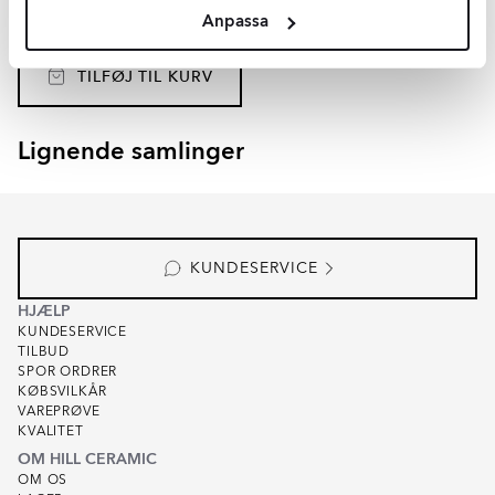
Materiale:
Granitkeramik
Anpassa
2
DKK
/
m
569
-28%
2
DKK
/
m
790
TILFØJ TIL KURV
Lignende samlinger
LJUSVIK
ALTIERO
Item
1
of
2
KUNDESERVICE
HJÆLP
KUNDESERVICE
TILBUD
SPOR ORDRER
KØBSVILKÅR
VAREPRØVE
KVALITET
OM HILL CERAMIC
OM OS