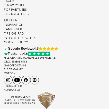
LAGER
SHOWROOM
FOR PARTNERS
FOR KREATØRER
EKSTRA
INSPIRATION
SAMLINGER
TIPS OG RÅD
INTEGRITETSPOLITIK
COOKIEPOLICY
Google Reviews
4.8
Trustpilot
4.6
HILL CERAMIC (GARDHILL I SVERIGE AB)
ORG. 556865-6986
GALOPPGATAN 4
213 77 MALMÖ
SWEDEN
+46406083480
KONTAKT OS