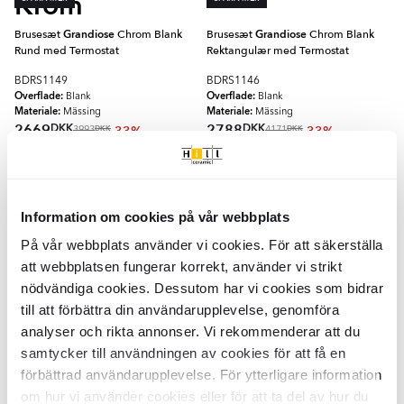
Krom
Brusesæt
Grandiose
Chrom Blank
Brusesæt
Grandiose
Chrom Blank
Rund med Termostat
Rektangulær med Termostat
BDRS1149
BDRS1146
Overflade:
Overflade:
Blank
Blank
Materiale:
Materiale:
Mässing
Mässing
DKK
DKK
2669
2788
-33%
-33%
DKK
DKK
3993
4171
TILFØJ TIL KURV
TILFØJ TIL KURV
🥇 TOPPDESIGN 2025
🥇 TOPPDESIGN 2025
Information om cookies på vår webbplats
Håndvaskarmatur
Grandiose
Krom
Håndvaskarmatur
Grandiose
Chrom
Høj
På vår webbplats använder vi cookies. För att säkerställa
att webbplatsen fungerar korrekt, använder vi strikt
BDRS1101
BDRS1152
nödvändiga cookies. Dessutom har vi cookies som bidrar
Overflade:
Overflade:
Blank
Blank
Materiale:
Materiale:
Mässing
Mässing
till att förbättra din användarupplevelse, genomföra
DKK
DKK
1957
2695
-41%
-36%
DKK
DKK
3314
4245
analyser och rikta annonser. Vi rekommenderar att du
samtycker till användningen av cookies för att få en
TILFØJ TIL KURV
TILFØJ TIL KURV
förbättrad användarupplevelse. För ytterligare information
🥇 TOPPDESIGN 2025
🥇 TOPPDESIGN 2025
om hur vi använder cookies eller för att ta del av hur du