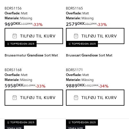
BDRS1156
BDRS1165
Overflade:
Overflade:
Matt
Matt
Materiale:
Materiale:
Mässing
Mässing
DKK
DKK
969
2579
-33%
-33%
DKK
DKK
1449
3863
TILFØJ TIL KURV
TILFØJ TIL KURV
🥇 TOPPDESIGN 2025
🥇 TOPPDESIGN 2025
Brusearmatur
Grandiose
Sort Mat
Brusesæt
Grandiose
Sort Mat
BDRS1168
BDRS1171
Overflade:
Overflade:
Matt
Matt
Materiale:
Materiale:
Mässing
Mässing
DKK
DKK
5958
9889
-33%
-34%
DKK
DKK
8914
14921
TILFØJ TIL KURV
TILFØJ TIL KURV
🥇 TOPPDESIGN 2025
🥇 TOPPDESIGN 2025
SPARA MER
SPARA MER