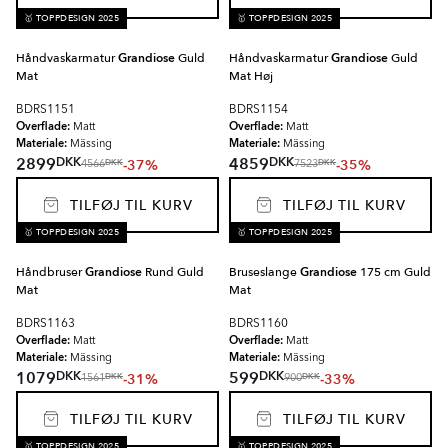
🥇 TOPPDESIGN 2025
🥇 TOPPDESIGN 2025
Håndvaskarmatur
Grandiose
Guld
Håndvaskarmatur
Grandiose
Guld
Mat
Mat Høj
BDRS1151
BDRS1154
Overflade:
Overflade:
Matt
Matt
Materiale:
Materiale:
Mässing
Mässing
DKK
DKK
2899
4859
-37%
-35%
DKK
DKK
4566
7523
TILFØJ TIL KURV
TILFØJ TIL KURV
🥇 TOPPDESIGN 2025
🥇 TOPPDESIGN 2025
Håndbruser
Grandiose
Rund Guld
Bruseslange
Grandiose
175 cm Guld
Mat
Mat
BDRS1163
BDRS1160
Overflade:
Overflade:
Matt
Matt
Materiale:
Materiale:
Mässing
Mässing
DKK
DKK
1079
599
-31%
-33%
DKK
DKK
1561
900
TILFØJ TIL KURV
TILFØJ TIL KURV
🥇 TOPPDESIGN 2025
🥇 TOPPDESIGN 2025