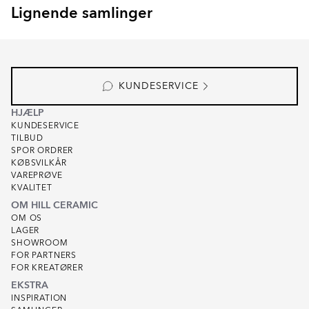
Lignende samlinger
ROLL
Item
1
of
1
KUNDESERVICE
HJÆLP
KUNDESERVICE
TILBUD
SPOR ORDRER
KØBSVILKÅR
VAREPRØVE
KVALITET
OM HILL CERAMIC
OM OS
LAGER
SHOWROOM
FOR PARTNERS
FOR KREATØRER
EKSTRA
INSPIRATION