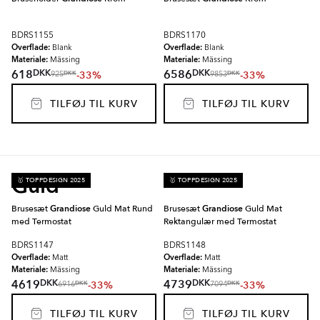
BDRS1155
BDRS1170
Overflade:
Overflade:
Blank
Blank
Materiale:
Materiale:
Mässing
Mässing
DKK
DKK
618
6586
-33%
-33%
DKK
DKK
925
9853
TILFØJ TIL KURV
TILFØJ TIL KURV
Guld
🥇 TOPPDESIGN 2025
🥇 TOPPDESIGN 2025
Brusesæt
Grandiose
Guld Mat Rund
Brusesæt
Grandiose
Guld Mat
med Termostat
Rektangulær med Termostat
BDRS1147
BDRS1148
Overflade:
Overflade:
Matt
Matt
Materiale:
Materiale:
Mässing
Mässing
DKK
DKK
4619
4739
-33%
-33%
DKK
DKK
6916
7094
TILFØJ TIL KURV
TILFØJ TIL KURV