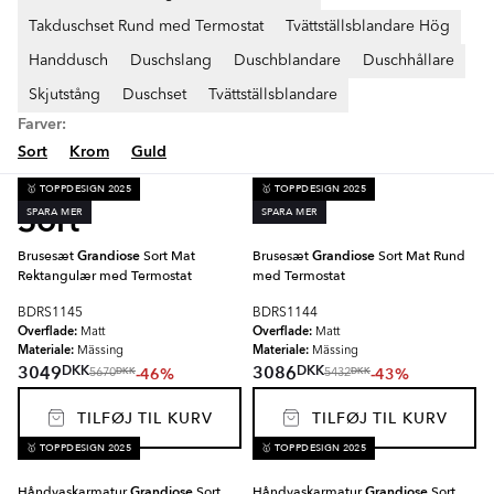
Takduschset Rund med Termostat
Tvättställsblandare Hög
Handdusch
Duschslang
Duschblandare
Duschhållare
Skjutstång
Duschset
Tvättställsblandare
Farver:
Sort
Krom
Guld
🥇 TOPPDESIGN 2025
🥇 TOPPDESIGN 2025
Sort
SPARA MER
SPARA MER
Brusesæt
Grandiose
Sort Mat
Brusesæt
Grandiose
Sort Mat Rund
Rektangulær med Termostat
med Termostat
BDRS1145
BDRS1144
Overflade:
Overflade:
Matt
Matt
Materiale:
Materiale:
Mässing
Mässing
DKK
DKK
3049
3086
-46%
-43%
DKK
DKK
5670
5432
TILFØJ TIL KURV
TILFØJ TIL KURV
🥇 TOPPDESIGN 2025
🥇 TOPPDESIGN 2025
Håndvaskarmatur
Grandiose
Sort
Håndvaskarmatur
Grandiose
Sort