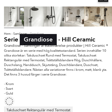
Hem
Samlinger
Grandiose
Serie
Grandiose
- Hill Ceramic
Grandiose - Samlinger af Badeværelse produkter | Hill Ceramic ®
Grandiose är en serie med hög kvalitetsstandard. Serien innehåller 10
olika storlekar: Takduschset Rund med Termostat, Takduschset
Rektangulär med Termostat, Tvättställsblandare Hög, Duschhållare,
Duschslang, Handdusch, Skjutstång, Duschblandare, Duschset,
Tvättställsblandare. Nästan alla variationer finns i krom, matt, blank yta.
Det finns 3 huvud färger i serie Grandiose:
- Krom
- Svart
- Guld
Takduschset Rektangulär med Termostat