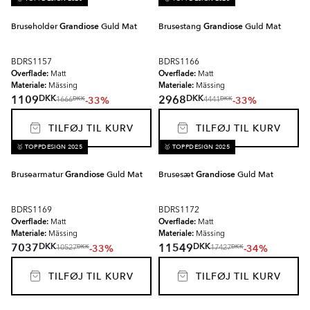
Bruseholder
Grandiose
Guld Mat
Brusestang
Grandiose
Guld Mat
BDRS1157
BDRS1166
Overflade:
Overflade:
Matt
Matt
Materiale:
Materiale:
Mässing
Mässing
DKK
DKK
1109
2968
-33%
-33%
DKK
DKK
1666
4441
TILFØJ TIL KURV
TILFØJ TIL KURV
🥇 TOPPDESIGN 2025
🥇 TOPPDESIGN 2025
Brusearmatur
Grandiose
Guld Mat
Brusesæt
Grandiose
Guld Mat
BDRS1169
BDRS1172
Overflade:
Overflade:
Matt
Matt
Materiale:
Materiale:
Mässing
Mässing
DKK
DKK
7037
11549
-33%
-34%
DKK
DKK
10527
17427
TILFØJ TIL KURV
TILFØJ TIL KURV