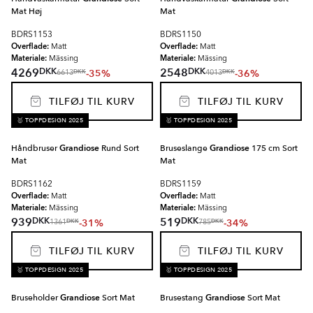
Mat Høj
Mat
BDRS1153
BDRS1150
Overflade:
Overflade:
Matt
Matt
Materiale:
Materiale:
Mässing
Mässing
DKK
DKK
4269
2548
-35%
-36%
DKK
DKK
6613
4013
TILFØJ TIL KURV
TILFØJ TIL KURV
🥇 TOPPDESIGN 2025
🥇 TOPPDESIGN 2025
Håndbruser
Grandiose
Rund Sort
Bruseslange
Grandiose
175 cm Sort
Mat
Mat
BDRS1162
BDRS1159
Overflade:
Overflade:
Matt
Matt
Materiale:
Materiale:
Mässing
Mässing
DKK
DKK
939
519
-31%
-34%
DKK
DKK
1361
785
TILFØJ TIL KURV
TILFØJ TIL KURV
🥇 TOPPDESIGN 2025
🥇 TOPPDESIGN 2025
Bruseholder
Grandiose
Sort Mat
Brusestang
Grandiose
Sort Mat