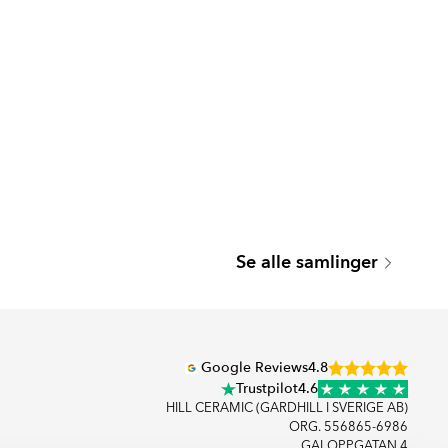
LIVING
Se alle samlinger
Serie
Google Reviews
4.8
Trustpilot
4.6
HILL CERAMIC (GARDHILL I SVERIGE AB)
ORG. 556865-6986
GALOPPGATAN 4