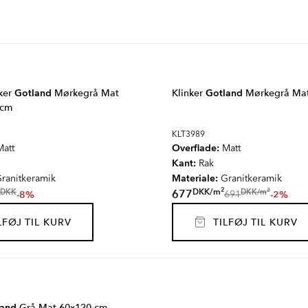
ker
Gotland
Mørkegrå Mat
Klinker
Gotland
Mørkegrå Mat
 cm
KLT3989
Overflade:
att
Matt
Kant:
Rak
Materiale:
ranitkeramik
Granitkeramik
2
2
DKK
/
m
DKK
/
m
677
DKK
-8%
-2%
691
FØJ TIL KURV
TILFØJ TIL KURV
land
Grå Mat 60x120 cm