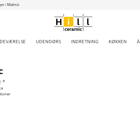
er i Malmö
DEVÆRELSE
UDENDØRS
INDRETNING
KØKKEN
Å
Item
c
1
of
2
c ®
ka
tioner