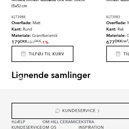
(5x5) cm
KLT3988
KLT3983
Overflade:
Overflade:
Matt
M
Kant:
Kant:
Rund
Rak
Materiale:
Materiale:
Granitkeramik
G
2
DKK
/
m
DKK
179
677
DKK
-1%
181
TILFØJ TIL KURV
TIL
STONEHENGE
DELI
ARCHETYPE
CEME
Lignende samlinger
Serie
Serie
Serie
Serie
KUNDESERVICE
HJÆLP
OM HILL CERAMIC
EKSTRA
KUNDESERVICE
OM OS
INSPIRATION