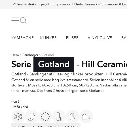
Flise- & klinkeruge
Hurtig levering til hele Danmark
Showroom & Lag
KAMPAGNE
KLINKER
FLISER
VINYLGULVE
BA
Hem
Samlinger
Gotland
Serie
Gotland
- Hill Cerami
Gotland - Samlinger af Fliser og Klinker produkter | Hill Cerami
Gotland är en serie med hög kvalitetsstandard. Serien innehåller 4 oli
storlekar: Mosaik, 60x60 cm, 10x60 cm, 60x120 cm. Nästan alla varia
finns i matt yta. Det finns 2 huvud färger i serie Gotland:
- Grå
- Mörkgrå