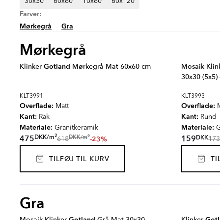
30x30
60x60
10x60
60x120
Farver:
Mørkegrå
Gra
Mørkegrå
Klinker
Gotland
Mørkegrå Mat 60x60 cm
Mosaik Klin
30x30 (5x5)
KLT3991
KLT3993
Overflade:
Overflade:
Matt
M
Kant:
Kant:
Rak
Rund
Materiale:
Materiale:
Granitkeramik
G
2
2
DKK
/
m
DKK
DKK
/
m
475
159
-23%
618
173
TILFØJ TIL KURV
TIL
Gra
Mosaik Klinker
Gotland
Grå Mat 30x30
Klinker
Got