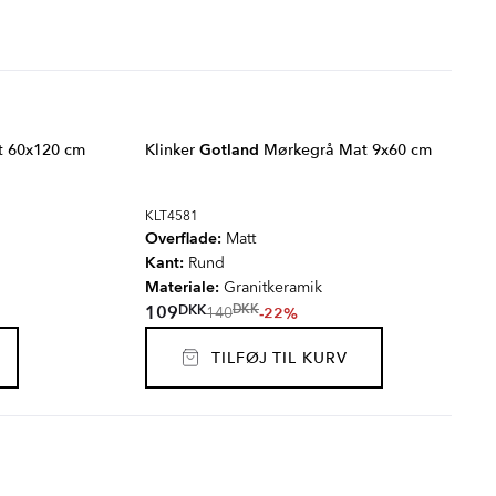
 60x120 cm
Klinker
Gotland
Mørkegrå Mat 9x60 cm
KLT4581
Overflade:
Matt
Kant:
Rund
Materiale:
Granitkeramik
DKK
109
DKK
-22%
140
TILFØJ TIL KURV