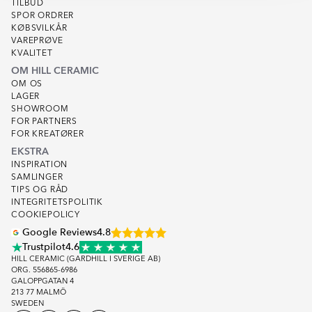
TILBUD
SPOR ORDRER
KØBSVILKÅR
VAREPRØVE
KVALITET
OM HILL CERAMIC
OM OS
LAGER
SHOWROOM
FOR PARTNERS
FOR KREATØRER
EKSTRA
INSPIRATION
SAMLINGER
TIPS OG RÅD
INTEGRITETSPOLITIK
COOKIEPOLICY
Google Reviews
4.8
Trustpilot
4.6
HILL CERAMIC (GARDHILL I SVERIGE AB)
ORG. 556865-6986
GALOPPGATAN 4
213 77 MALMÖ
SWEDEN