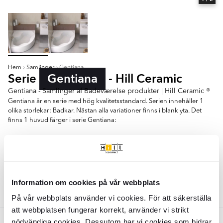
Hem
Samlinger
Gentiana
Serie
Gentiana
- Hill Ceramic
Gentiana - Samlinger af Badeværelse produkter | Hill Ceramic ®
Gentiana är en serie med hög kvalitetsstandard. Serien innehåller 1
olika storlekar: Badkar. Nästan alla variationer finns i blank yta. Det
finns 1 huvud färger i serie Gentiana:
- Vit
Badkar
Information om cookies på vår webbplats
Farver:
Hvid
På vår webbplats använder vi cookies. För att säkerställa
att webbplatsen fungerar korrekt, använder vi strikt
nödvändiga cookies. Dessutom har vi cookies som bidrar