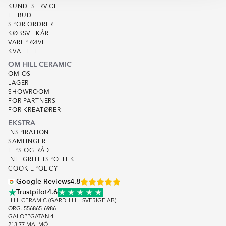
KUNDESERVICE
TILBUD
SPOR ORDRER
KØBSVILKÅR
VAREPRØVE
KVALITET
OM HILL CERAMIC
OM OS
LAGER
SHOWROOM
FOR PARTNERS
FOR KREATØRER
EKSTRA
INSPIRATION
SAMLINGER
TIPS OG RÅD
INTEGRITETSPOLITIK
COOKIEPOLICY
Google Reviews
4.8
Trustpilot
4.6
HILL CERAMIC (GARDHILL I SVERIGE AB)
ORG. 556865-6986
GALOPPGATAN 4
213 77 MALMÖ