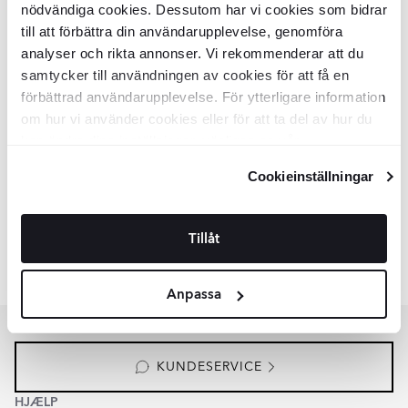
nödvändiga cookies. Dessutom har vi cookies som bidrar
Hvid
till att förbättra din användarupplevelse, genomföra
analyser och rikta annonser. Vi rekommenderar att du
Vægflise
Fumone
Hvid Mat 30x90
samtycker till användningen av cookies för att få en
cm
förbättrad användarupplevelse. För ytterligare information
KLPM3243
om hur vi använder cookies eller för att ta del av hur du
Overflade:
Matt
Kant:
kan ändra dina inställningar, vänligen se vår
Rak
Materiale:
Granitkeramik
Integritetspolicy
och
Cookiepolicy
.
2
DKK
/
m
629
-6%
2
DKK
/
m
673
Cookieinställningar
TILFØJ TIL KURV
Tillåt
Lignende samlinger
SEKEL
RAINBOW
Anpassa
Item
1
of
8
KUNDESERVICE
HJÆLP