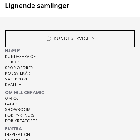
Lignende samlinger
EKEBY
ARBOR
Item
1
of
3
KUNDESERVICE
HJÆLP
KUNDESERVICE
TILBUD
SPOR ORDRER
KØBSVILKÅR
VAREPRØVE
KVALITET
OM HILL CERAMIC
OM OS
LAGER
SHOWROOM
FOR PARTNERS
FOR KREATØRER
EKSTRA
INSPIRATION