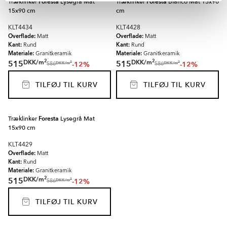
Træklinker
Foresta
Lysegrå Mat
Træklinker
Foresta
Blanco Mat 15x90
15x90 cm
cm
KLT4434
KLT4428
Overflade:
Overflade:
Matt
Matt
Kant:
Kant:
Rund
Rund
Materiale:
Materiale:
Granitkeramik
Granitkeramik
2
2
DKK
/
m
DKK
/
m
515
515
-12%
-12%
2
2
DKK
/
m
DKK
/
m
586
586
TILFØJ TIL KURV
TILFØJ TIL KURV
Træklinker
Foresta
Lysegrå Mat
15x90 cm
KLT4429
Overflade:
Matt
Kant:
Rund
Materiale:
Granitkeramik
2
DKK
/
m
515
-12%
2
DKK
/
m
586
TILFØJ TIL KURV