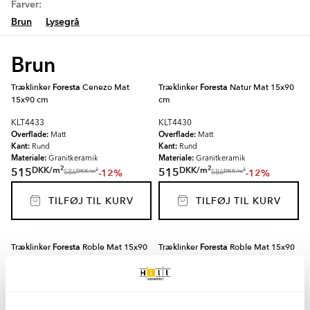
Farver:
Brun
Lysegrå
Brun
Træklinker
Foresta
Cenezo Mat
Træklinker
Foresta
Natur Mat 15x90
15x90 cm
cm
KLT4433
KLT4430
Overflade:
Overflade:
Matt
Matt
Kant:
Kant:
Rund
Rund
Materiale:
Materiale:
Granitkeramik
Granitkeramik
2
2
DKK
/
m
DKK
/
m
515
515
-12%
-12%
2
2
DKK
/
m
DKK
/
m
586
586
TILFØJ TIL KURV
TILFØJ TIL KURV
Træklinker
Foresta
Roble Mat 15x90
Træklinker
Foresta
Roble Mat 15x90
cm
cm
KLT4432
KLT4436
Overflade:
Overflade:
Matt
Matt
Kant:
Kant:
Rund
Rund