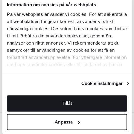
Materiale:
Materiale:
Information om cookies på vår webbplats
Granitkeramik
Granitkeramik
2
2
DKK
/
m
DKK
/
m
515
515
-12%
-12%
2
2
DKK
/
m
DKK
/
m
586
586
På vår webbplats använder vi cookies. För att säkerställa
att webbplatsen fungerar korrekt, använder vi strikt
TILFØJ TIL KURV
TILFØJ TIL KURV
nödvändiga cookies. Dessutom har vi cookies som bidrar
till att förbättra din användarupplevelse, genomföra
Træklinker
Foresta
Haya Mat 15x90
Træklinker
Foresta
Natur Mat 15x90
analyser och rikta annonser. Vi rekommenderar att du
cm
cm
samtycker till användningen av cookies för att få en
förbättrad användarupplevelse. För ytterligare information
KLT4431
KLT4435
Overflade:
Overflade:
Matt
Matt
om hur vi använder cookies eller för att ta del av hur du
Kant:
Kant:
Rund
Rund
kan ändra dina inställningar, vänligen se vår
Materiale:
Materiale:
Granitkeramik
Granitkeramik
2
2
DKK
/
m
DKK
/
m
515
515
Integritetspolicy
-12%
och
Cookiepolicy
.
-12%
2
2
DKK
/
m
DKK
/
m
586
586
Cookieinställningar
TILFØJ TIL KURV
TILFØJ TIL KURV
Tillåt
Anpassa
Lysegrå