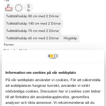
- Vit
Tvättställsskåp 80 cm med 2 Dörrar
Tvättställsskåp 140 cm med 2 Dörrar
Tvättställsskåp 70 cm med 2 Dörrar
Tvättställsskåp 60 cm med 2 Dörrar
Högskåp
Farver:
Valnød
Hvid
Valnød
OUTLET
OUTLET
Information om cookies på vår webbplats
Underskab
Flint
Valnød Mat 80 cm
Underskab
Flint
Valnød Mat 140 cm
med Vask Hvid Blank
med Dobbelt Vask Hvid Blank
På vår webbplats använder vi cookies. För att säkerställa
att webbplatsen fungerar korrekt, använder vi strikt
BDSG0484
BDSG0498
Overflade:
Overflade:
Matt
Matt
nödvändiga cookies. Dessutom har vi cookies som bidrar
Materiale:
Materiale:
Laminerad Skiva, Porslin
Laminerad Skiva,
till att förbättra din användarupplevelse, genomföra
DKK
5119
Mineralbunden Komposit
-30%
DKK
7303
DKK
9789
-33%
DKK
analyser och rikta annonser. Vi rekommenderar att du
14648