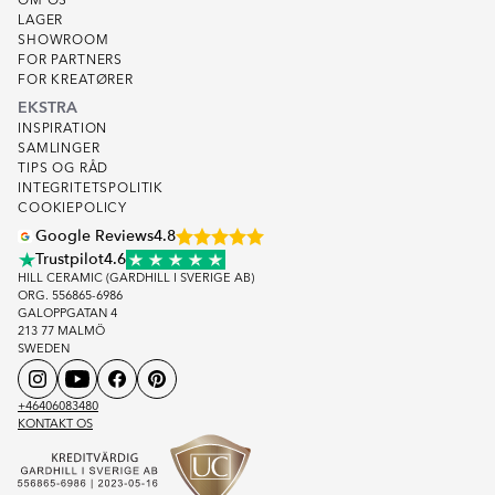
OM OS
LAGER
SHOWROOM
FOR PARTNERS
FOR KREATØRER
EKSTRA
INSPIRATION
SAMLINGER
TIPS OG RÅD
INTEGRITETSPOLITIK
COOKIEPOLICY
Google Reviews
4.8
Trustpilot
4.6
HILL CERAMIC (GARDHILL I SVERIGE AB)
ORG. 556865-6986
GALOPPGATAN 4
213 77 MALMÖ
SWEDEN
+46406083480
KONTAKT OS