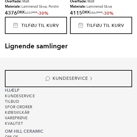
Overflade:
Overflade:
Matt
Matt
Materiale:
Materiale:
Laminerad Skiva, Porslin
Laminerad Skiva
DKK
DKK
4376
4115
-30%
-30%
DKK
DKK
6234
5864
TILFØJ TIL KURV
TILFØJ TIL KURV
Lignende samlinger
EKSKÄR TOPS
OMNI
Item
1
of
6
KUNDESERVICE
HJÆLP
KUNDESERVICE
TILBUD
SPOR ORDRER
KØBSVILKÅR
VAREPRØVE
KVALITET
OM HILL CERAMIC