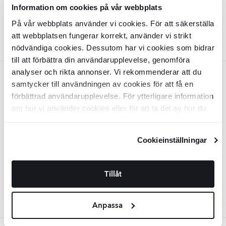
2
DKK
/
m
529
-28%
2
DKK
/
m
735
Information om cookies på vår webbplats
På vår webbplats använder vi cookies. För att säkerställa
TILFØJ TIL KURV
att webbplatsen fungerar korrekt, använder vi strikt
nödvändiga cookies. Dessutom har vi cookies som bidrar
till att förbättra din användarupplevelse, genomföra
analyser och rikta annonser. Vi rekommenderar att du
Gra
MAINZU
samtycker till användningen av cookies för att få en
förbättrad användarupplevelse. För ytterligare information
Mainzu Vægflise
Etna
Grey Blank
15x30 cm
om hur vi använder cookies eller för att ta del av hur du
kan ändra dina inställningar, vänligen se vår
KLMZ1172
Integritetspolicy
och
Cookiepolicy
.
Overflade:
Blank
Cookieinställningar
Kant:
Rund
Materiale:
Keramik
2
DKK
/
m
529
-28%
2
DKK
/
m
735
Tillåt
TILFØJ TIL KURV
Anpassa