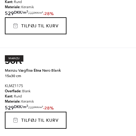
Kant:
Rund
Materiale:
Keramik
2
DKK
/
m
529
-28%
2
DKK
/
m
735
TILFØJ TIL KURV
Sort
MAINZU
Mainzu Vægflise
Etna
Nero Blank
15x30 cm
KLMZ1175
Overflade:
Blank
Kant:
Rund
Materiale:
Keramik
2
DKK
/
m
529
-28%
2
DKK
/
m
735
TILFØJ TIL KURV