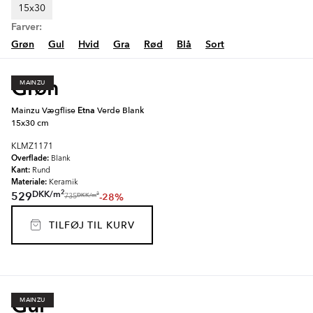
15x30
Farver:
Grøn
Gul
Hvid
Gra
Rød
Blå
Sort
Grøn
MAINZU
Mainzu Vægflise
Etna
Verde Blank
15x30 cm
KLMZ1171
Overflade:
Blank
Kant:
Rund
Materiale:
Keramik
2
DKK
/
m
529
-28%
2
DKK
/
m
735
TILFØJ TIL KURV
Gul
MAINZU