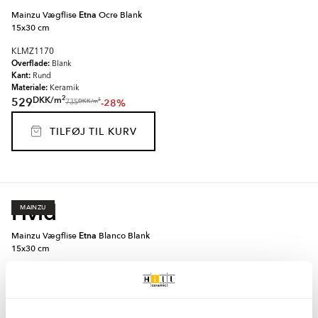
Mainzu Vægflise
Etna
Ocre Blank
15x30 cm
KLMZ1170
Overflade:
Blank
Kant:
Rund
Materiale:
Keramik
2
DKK
/
m
529
-28%
2
DKK
/
m
735
TILFØJ TIL KURV
Hvid
MAINZU
Mainzu Vægflise
Etna
Blanco Blank
15x30 cm
KLMZ1169
Overflade:
Blank
Kant:
Rund
Materiale:
Keramik