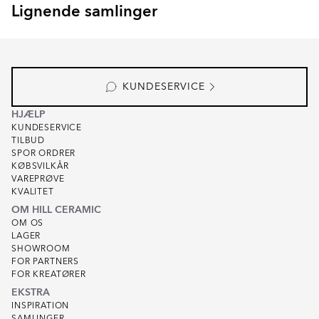
Lignende samlinger
SEKEL
RAINBOW
Item
1
of
8
KUNDESERVICE
HJÆLP
KUNDESERVICE
TILBUD
SPOR ORDRER
KØBSVILKÅR
VAREPRØVE
KVALITET
OM HILL CERAMIC
OM OS
LAGER
SHOWROOM
FOR PARTNERS
FOR KREATØRER
EKSTRA
INSPIRATION