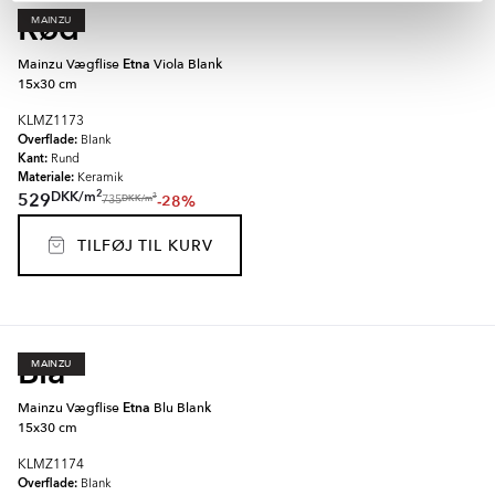
Rød
MAINZU
Mainzu Vægflise
Etna
Viola Blank
15x30 cm
KLMZ1173
Overflade:
Blank
Kant:
Rund
Materiale:
Keramik
2
DKK
/
m
529
-28%
2
DKK
/
m
735
TILFØJ TIL KURV
Blå
MAINZU
Mainzu Vægflise
Etna
Blu Blank
15x30 cm
KLMZ1174
Overflade:
Blank