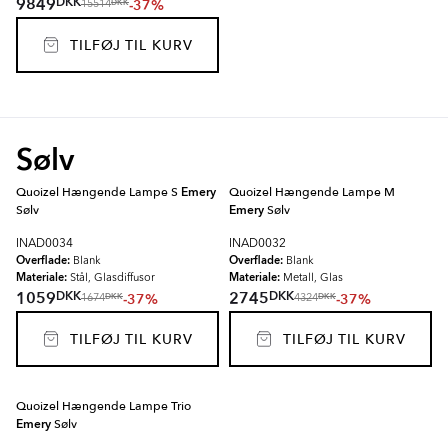
DKK
9849
-37%
DKK
15514
TILFØJ TIL KURV
Sølv
Quoizel Hængende Lampe S
Emery
Quoizel Hængende Lampe M
Sølv
Emery
Sølv
INAD0034
INAD0032
Overflade:
Overflade:
Blank
Blank
Materiale:
Materiale:
Stål, Glasdiffusor
Metall, Glas
DKK
DKK
1059
2745
-37%
-37%
DKK
DKK
1674
4324
TILFØJ TIL KURV
TILFØJ TIL KURV
Quoizel Hængende Lampe Trio
Emery
Sølv