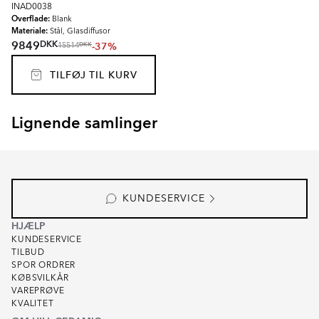
INAD0038
Overflade:
Blank
Materiale:
Stål, Glasdiffusor
DKK
9849
-37%
DKK
15514
TILFØJ TIL KURV
Lignende samlinger
RENOLIA
HELOR
Item
1
of
7
KUNDESERVICE
HJÆLP
KUNDESERVICE
TILBUD
SPOR ORDRER
KØBSVILKÅR
VAREPRØVE
KVALITET