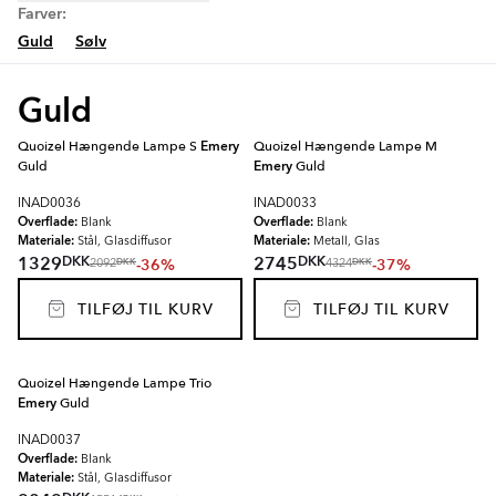
Farver:
Guld
Sølv
Guld
Quoizel Hængende Lampe S
Emery
Quoizel Hængende Lampe M
Guld
Emery
Guld
INAD0036
INAD0033
Overflade:
Overflade:
Blank
Blank
Materiale:
Materiale:
Stål, Glasdiffusor
Metall, Glas
DKK
DKK
1329
2745
-36%
-37%
DKK
DKK
2092
4324
TILFØJ TIL KURV
TILFØJ TIL KURV
Quoizel Hængende Lampe Trio
Emery
Guld
INAD0037
Overflade:
Blank
Materiale:
Stål, Glasdiffusor