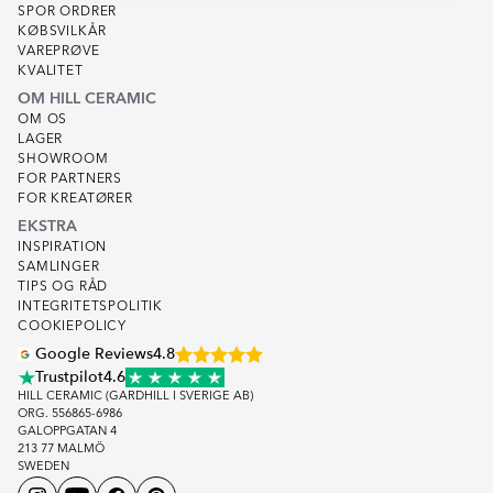
SPOR ORDRER
KØBSVILKÅR
VAREPRØVE
KVALITET
OM HILL CERAMIC
OM OS
LAGER
SHOWROOM
FOR PARTNERS
FOR KREATØRER
EKSTRA
INSPIRATION
SAMLINGER
TIPS OG RÅD
INTEGRITETSPOLITIK
COOKIEPOLICY
Google Reviews
4.8
Trustpilot
4.6
HILL CERAMIC (GARDHILL I SVERIGE AB)
ORG. 556865-6986
GALOPPGATAN 4
213 77 MALMÖ
SWEDEN