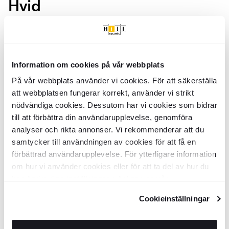
Hvid
Håndvask
Elide
Hvid Blank 60 cm
Håndvask
Elide
Hvid Blank 120 cm
BDK5106
BDK5109
Overflade:
Overflade:
Blank
Blank
Information om cookies på vår webbplats
Materiale:
Materiale:
Keramik
Keramik
DKK
DKK
1829
5169
-19%
-19%
DKK
DKK
2254
6361
På vår webbplats använder vi cookies. För att säkerställa
att webbplatsen fungerar korrekt, använder vi strikt
TILFØJ TIL KURV
TILFØJ TIL KURV
nödvändiga cookies. Dessutom har vi cookies som bidrar
till att förbättra din användarupplevelse, genomföra
analyser och rikta annonser. Vi rekommenderar att du
Håndvask
Elide
Hvid Blank 80 cm
Håndvask
Elide
Hvid Blank 100 cm
samtycker till användningen av cookies för att få en
förbättrad användarupplevelse. För ytterligare information
BDK5107
BDK5108
om hur vi använder cookies eller för att ta del av hur du
Overflade:
Overflade:
Blank
Blank
Materiale:
Materiale:
Keramik
Keramik
kan ändra dina inställningar, vänligen se vår
DKK
DKK
2595
4216
-19%
-19%
DKK
DKK
3191
5184
Integritetspolicy
och
Cookiepolicy
.
Cookieinställningar
TILFØJ TIL KURV
TILFØJ TIL KURV