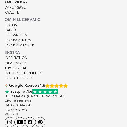
KØBSVILKÅR
VAREPRØVE
KVALITET
OM HILL CERAMIC
OM OS
LAGER
SHOWROOM
FOR PARTNERS
FOR KREATØRER
EKSTRA
INSPIRATION
SAMLINGER
TIPS OG RÅD
INTEGRITETSPOLITIK
COOKIEPOLICY
Google Reviews
4.8
Trustpilot
4.6
HILL CERAMIC (GARDHILL I SVERIGE AB)
ORG. 556865-6986
GALOPPGATAN 4
213 77 MALMÖ
SWEDEN