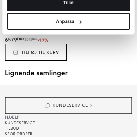
Tillåt
Dobbelt Håndvask
Elide
Hvid Blank
120 cm
Anpassa
BDK5110
Overflade:
Blank
Materiale:
Keramik
DKK
6579
-19%
DKK
8095
TILFØJ TIL KURV
Lignende samlinger
VIBRANTE
ARCOIRIS
Item
1
of
2
KUNDESERVICE
HJÆLP
KUNDESERVICE
TILBUD
SPOR ORDRER