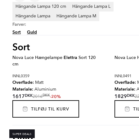
Hängande Lampa 120 cm
Hängande Lampa L
Hängande Lampa
Hängande Lampa M
Farver:
Sort
Guld
Sort
Nova Luce Hængelampe
Elettra
Sort 120
Nova Luce
cm
INNL0359
INNL0491
Overflade:
Overflade:
Matt
M
Materiale:
Materiale:
Aluminium
A
DKK
DKK
1617
1829
DKK
-20%
2016
2
TILFØJ TIL KURV
TIL
Guld
SUPER DEALS