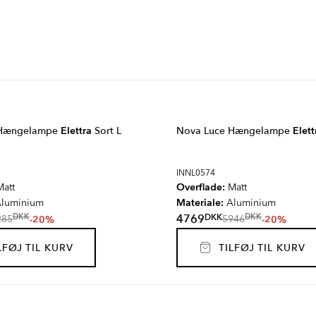
 Hængelampe
Elettra
Sort L
Nova Luce Hængelampe
Elett
INNL0574
Overflade:
att
Matt
Materiale:
luminium
Aluminium
DKK
4769
DKK
DKK
-20%
-20%
285
5946
FØJ TIL KURV
TILFØJ TIL KURV