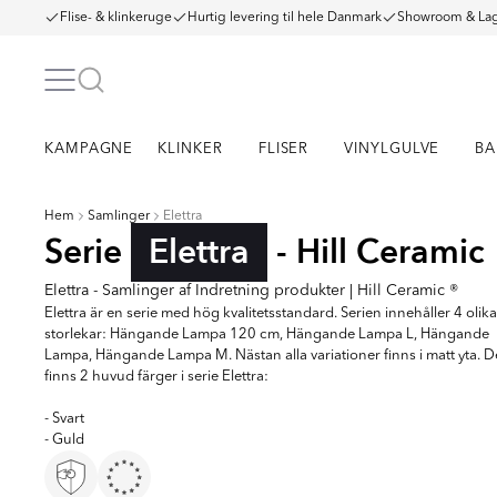
Flise- & klinkeruge
Hurtig levering til hele Danmark
Showroom & Lag
KAMPAGNE
KLINKER
FLISER
VINYLGULVE
BA
Hem
Samlinger
Elettra
Serie
Elettra
- Hill Ceramic
Elettra - Samlinger af Indretning produkter | Hill Ceramic ®
Elettra är en serie med hög kvalitetsstandard. Serien innehåller 4 olika
storlekar: Hängande Lampa 120 cm, Hängande Lampa L, Hängande
Lampa, Hängande Lampa M. Nästan alla variationer finns i matt yta. D
finns 2 huvud färger i serie Elettra:
- Svart
- Guld