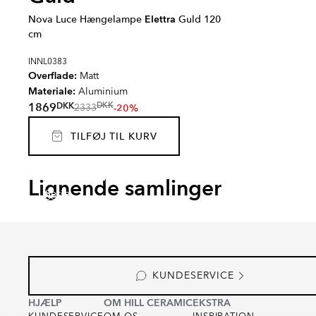
Nova Luce Hængelampe
Elettra
Guld 120
cm
INNL0383
Overflade:
Matt
Materiale:
Aluminium
DKK
1869
DKK
-20%
2333
TILFØJ TIL KURV
RENOLIA
HELO
FARNEL
MUTR
Lignende samlinger
Serie
Serie
Serie
Serie
KUNDESERVICE
HJÆLP
OM HILL CERAMIC
EKSTRA