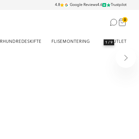
4.8
Google Reviews
4.6
Trustpilot
0
RHUNDREDESKIFTE
FLISEMONTERING
OUTLET
1
/ 9