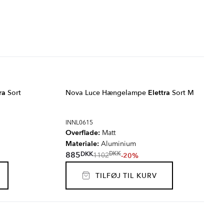
ra
Sort
Nova Luce Hængelampe
Elettra
Sort M
INNL0615
Overflade:
Matt
Materiale:
Aluminium
DKK
885
DKK
-20%
1102
TILFØJ TIL KURV