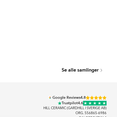
SEATTLE
Se alle samlinger
Serie
Google Reviews
4.8
Trustpilot
4.6
HILL CERAMIC (GARDHILL I SVERIGE AB)
ORG. 556865-6986