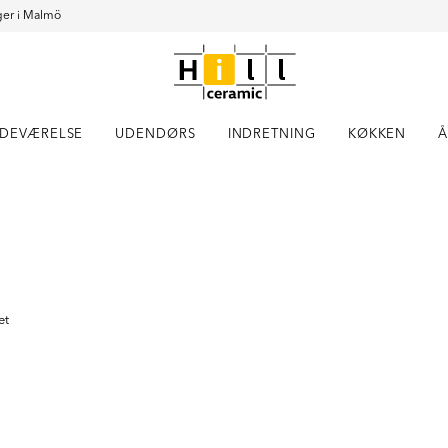
er i Malmö
DEVÆRELSE
UDENDØRS
INDRETNING
KØKKEN
Å
Item
1
of
9
et