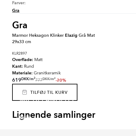
Farver:
Gra
Gra
Marmor Heksagon Klinker
Elazig
Grå Mat
29x33 cm
KLR2897
Overflade:
Matt
Kant:
Rund
Materiale:
Granitkeramik
2
2
DKK
/
m
DKK
/
m
619
-20%
777
TILFØJ TIL KURV
MICHELANGELO
EMPYRIO
CANT
CARRARA
SJÖV
Lignende samlinger
Serie
Serie
Serie
Serie