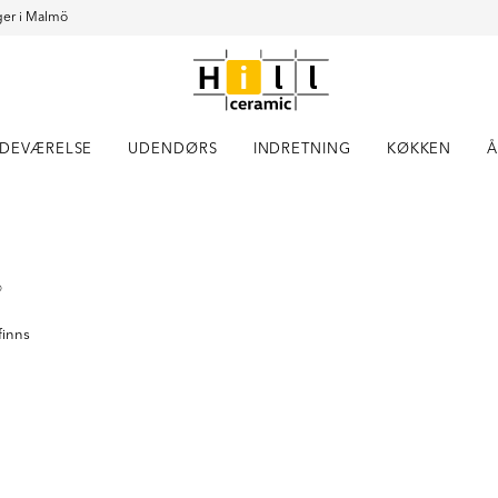
er i Malmö
DEVÆRELSE
UDENDØRS
INDRETNING
KØKKEN
Å
Item
1
of
1
®
finns