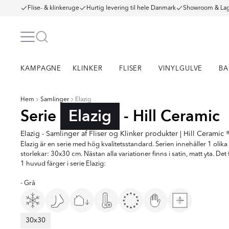
Flise- & klinkeruge
Hurtig levering til hele Danmark
Showroom & Lag
KAMPAGNE
KLINKER
FLISER
VINYLGULVE
BA
Hem
Samlinger
Elazig
Serie
Elazig
- Hill Ceramic
Elazig - Samlinger af Fliser og Klinker produkter | Hill Ceramic 
Elazig är en serie med hög kvalitetsstandard. Serien innehåller 1 olika
storlekar: 30x30 cm. Nästan alla variationer finns i satin, matt yta. Det 
1 huvud färger i serie Elazig:
- Grå
30x30