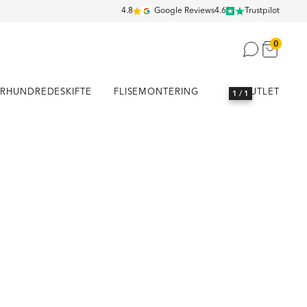
4.8
Google Reviews
4.6
Trustpilot
0
RHUNDREDESKIFTE
FLISEMONTERING
OUTLET
1
/ 1