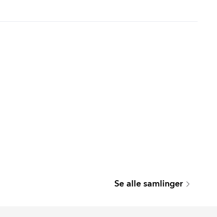
MARMOREA
ARTIS
Se alle samlinger
Serie
Serie