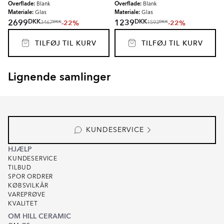
Overflade:
Overflade:
Blank
Blank
Materiale:
Materiale:
Glas
Glas
DKK
DKK
2699
1239
-22%
-22%
DKK
DKK
3467
1593
TILFØJ TIL KURV
TILFØJ TIL KURV
Lignende samlinger
RENOLIA
HELOR
Item
1
of
7
KUNDESERVICE
HJÆLP
KUNDESERVICE
TILBUD
SPOR ORDRER
KØBSVILKÅR
VAREPRØVE
KVALITET
OM HILL CERAMIC