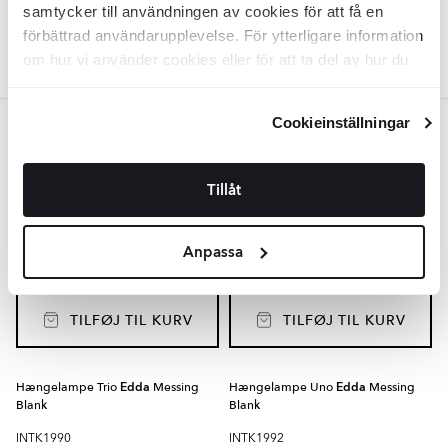
samtycker till användningen av cookies för att få en
TILFØJ TIL KURV
TILFØJ TIL KURV
förbättrad användarupplevelse. För ytterligare information
om hur vi använder cookies eller för att ta del av hur du
kan ändra dina inställningar, vänligen se vår
Integritetspolicy
och
Cookiepolicy
.
Cookieinställningar
Guld
Væglampe
Edda
Messing Blank
Hængelampe Quadra
Edda
Tillåt
Messing Blank
INTK1986
INTK1988
Overflade:
Overflade:
Blank
Blank
Anpassa
Materiale:
Materiale:
Glas
Glas
DKK
DKK
1406
3649
-22%
-22%
DKK
DKK
1804
4680
TILFØJ TIL KURV
TILFØJ TIL KURV
Hængelampe Trio
Edda
Messing
Hængelampe Uno
Edda
Messing
Blank
Blank
INTK1990
INTK1992