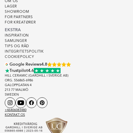
OM OS
LAGER
SHOWROOM
FOR PARTNERS
FOR KREATØRER
EKSTRA
INSPIRATION
SAMLINGER
TIPS OG RÅD
INTEGRITETSPOLITIK
COOKIEPOLICY
Google Reviews
4.8
Trustpilot
4.6
HILL CERAMIC (GARDHILL I SVERIGE AB)
ORG. 556865-6986
GALOPPGATAN 4
213 77 MALMÖ
SWEDEN
+46406083480
KONTAKT OS