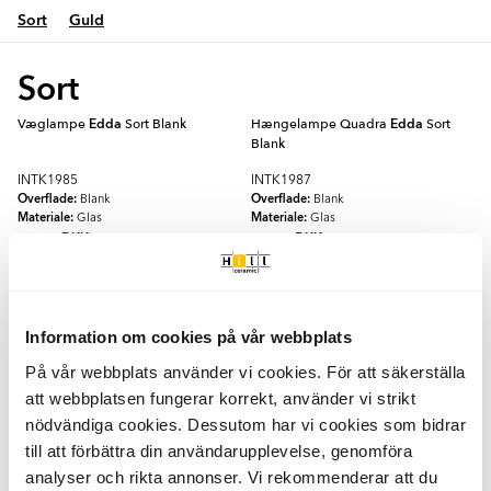
Sort
Guld
Sort
Væglampe
Edda
Sort Blank
Hængelampe Quadra
Edda
Sort
Blank
INTK1985
INTK1987
Overflade:
Overflade:
Blank
Blank
Materiale:
Materiale:
Glas
Glas
DKK
DKK
1229
3509
-22%
-22%
DKK
DKK
1576
4506
TILFØJ TIL KURV
TILFØJ TIL KURV
Information om cookies på vår webbplats
Hængelampe Trio
Edda
Sort Blank
Hængelampe Uno
Edda
Sort Blank
På vår webbplats använder vi cookies. För att säkerställa
att webbplatsen fungerar korrekt, använder vi strikt
INTK1989
INTK1991
nödvändiga cookies. Dessutom har vi cookies som bidrar
Overflade:
Overflade:
Blank
Blank
till att förbättra din användarupplevelse, genomföra
Materiale:
Materiale:
Glas
Glas
DKK
DKK
2589
1139
-22%
-22%
DKK
DKK
analyser och rikta annonser. Vi rekommenderar att du
3326
1465