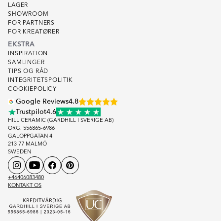
LAGER
SHOWROOM
FOR PARTNERS
FOR KREATØRER
EKSTRA
INSPIRATION
SAMLINGER
TIPS OG RÅD
INTEGRITETSPOLITIK
COOKIEPOLICY
Google Reviews
4.8
Trustpilot
4.6
HILL CERAMIC (GARDHILL I SVERIGE AB)
ORG. 556865-6986
GALOPPGATAN 4
213 77 MALMÖ
SWEDEN
+46406083480
KONTAKT OS