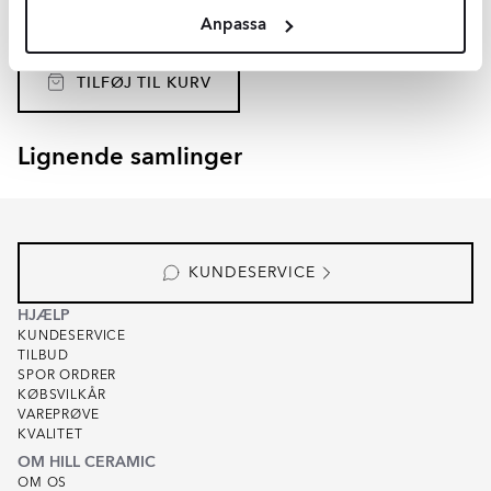
Materiale:
Polyester, Järn
Anpassa
DKK
1309
-43%
DKK
2297
TILFØJ TIL KURV
Lignende samlinger
SKADI
VALEN
Item
1
of
8
KUNDESERVICE
HJÆLP
KUNDESERVICE
TILBUD
SPOR ORDRER
KØBSVILKÅR
VAREPRØVE
KVALITET
OM HILL CERAMIC
OM OS