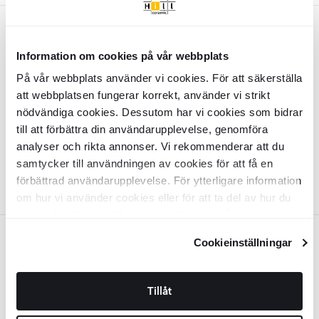
Beige
Information om cookies på vår webbplats
Stol
Cutzo
Beige
På vår webbplats använder vi cookies. För att säkerställa
att webbplatsen fungerar korrekt, använder vi strikt
INZV1529
Overflade:
Matt
nödvändiga cookies. Dessutom har vi cookies som bidrar
Materiale:
Polyester, Järn
till att förbättra din användarupplevelse, genomföra
DKK
1309
-43%
DKK
2297
analyser och rikta annonser. Vi rekommenderar att du
TILFØJ TIL KURV
samtycker till användningen av cookies för att få en
förbättrad användarupplevelse. För ytterligare information
om hur vi använder cookies eller för att ta del av hur du
kan ändra dina inställningar, vänligen se vår
Integritetspolicy
och
Cookiepolicy
.
Lyserød
Cookieinställningar
Stol
Cutzo
Rosa
Tillåt
INZV1530
Overflade:
Matt