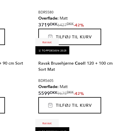
BDR5580
Overflade:
Matt
DKK
3719
DKK
-42%
6427
TILFØJ TIL KURV
RAVAK
🥇 TOPPDESIGN 2025
 90 cm Sort
Ravak Brusehjørne
Cool!
120 + 100 cm
Sort Mat
BDR5605
Overflade:
Matt
DKK
5599
DKK
-42%
9675
TILFØJ TIL KURV
RAVAK