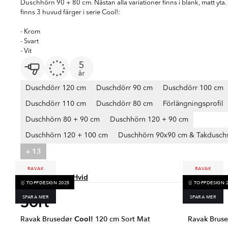
Duschhörn 90 + 80 cm. Nästan alla variationer finns i blank, matt yta.
finns 3 huvud färger i serie Cool!:
- Krom
- Svart
- Vit
Duschdörr 120 cm
Duschdörr 90 cm
Duschdörr 100 cm
Duschdörr 110 cm
Duschdörr 80 cm
Förlängningsprofil
Duschhörn 80 + 90 cm
Duschhörn 120 + 90 cm
Duschhörn 120 + 100 cm
Duschhörn 90x90 cm & Takdusch
+ 13
Farver:
RAVAK
RAVAK
Sort
Krom
Hvid
🥇 TOPPDESIGN 2025
🥇 TOPPDESIGN 
Sort
SPARA MER
SPARA MER
Ravak Brusedør
Cool!
120 cm Sort Mat
Ravak Brus