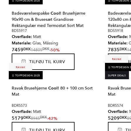
🥇 TOPPDESIGN 2025
🥇 TOPPDESIGN 
Badeværelsespakke
Cool!
Brusehjørne
Badeværels
90x90 cm & Brusesæt Grandiose
120x80 cm 
Rektangulær med Termostat Sort Mat
Rektangulæ
BDS5917
BDS5918
Overflade:
Overflade:
Matt
M
Materiale:
Materiale:
Glas, Mässing
G
DKK
DKK
7459
7835
DKK
-50%
14805
1
RAVAK
TILFØJ TIL KURV
TIL
RAVAK
🥇 TOPPDESIGN 
🥇 TOPPDESIGN 2025
SUPER DEALS
Ravak Brusehjørne
Cool!
80 + 100 cm Sort
Ravak Brus
Mat
Mat
BDR5573
BDR5574
Overflade:
Overflade:
Matt
M
DKK
DKK
5179
5209
DKK
-42%
8945
8
TILFØJ TIL KURV
TIL