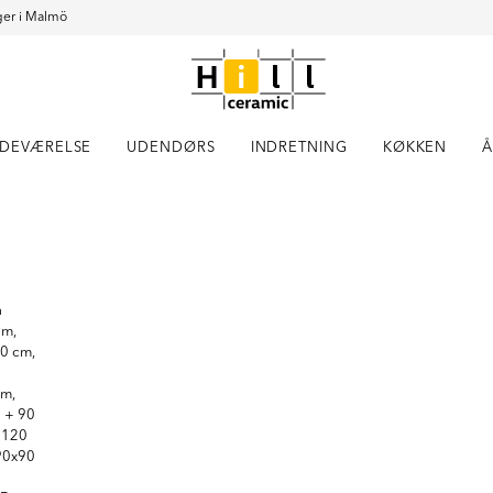
er i Malmö
DEVÆRELSE
UDENDØRS
INDRETNING
KØKKEN
Å
Item
1
of
15
a
cm,
0 cm,
cm,
 + 90
 120
90x90