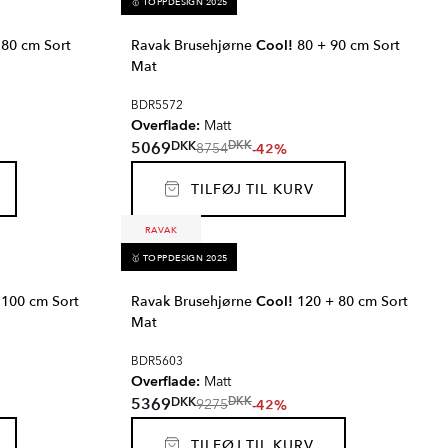
🥇 TOPPDESIGN 2025
80 cm Sort
Ravak Brusehjørne
Cool!
80 + 90 cm Sort
Mat
BDR5572
Overflade:
Matt
DKK
5069
DKK
-42%
8754
TILFØJ TIL KURV
RAVAK
🥇 TOPPDESIGN 2025
100 cm Sort
Ravak Brusehjørne
Cool!
120 + 80 cm Sort
Mat
BDR5603
Overflade:
Matt
DKK
5369
DKK
-42%
9275
TILFØJ TIL KURV