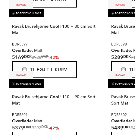
RAVAK
RAVAK
🥇 TOPPDESIGN 2025
🥇 TOPPDESIGN 
Ravak Brusehjørne
Cool!
100 + 80 cm Sort
Ravak Brus
Mat
Mat
BDR5597
BDR5598
Overflade:
Overflade:
Matt
M
DKK
DKK
5169
5289
DKK
-42%
8928
9
TILFØJ TIL KURV
TIL
RAVAK
RAVAK
🥇 TOPPDESIGN 2025
🥇 TOPPDESIGN 
Ravak Brusehjørne
Cool!
110 + 90 cm Sort
Ravak Brus
Mat
Sort Mat
BDR5601
BDR5602
Overflade:
Overflade:
Matt
M
DKK
DKK
5379
5489
DKK
-42%
9292
9