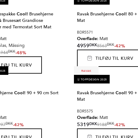
2025
🥇 TOPPDESIGN 2025
espakke
Cool!
Brusehjørne
Ravak Brusehjørne
Cool!
80 + 
& Brusesæt Grandiose
Mat
r med Termostat Sort Mat
BDR5571
Overflade:
att
Matt
DKK
4959
DKK
-42%
las, Mässing
8563
DKK
-48%
4944
TILFØJ TIL KURV
FØJ TIL KURV
2025
RAVAK
🥇 TOPPDESIGN 2025
ehjørne
Cool!
90 + 90 cm Sort
Ravak Brusehjørne
Cool!
90 + 
Mat
BDR5575
Overflade:
att
Matt
DKK
5319
DKK
DKK
-42%
-42%
997
9188
FØJ TIL KURV
TILFØJ TIL KURV