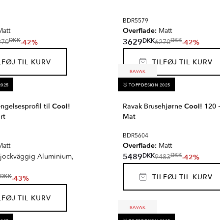
BDR5579
Overflade:
att
Matt
DKK
3629
DKK
DKK
-42%
-42%
270
6270
FØJ TIL KURV
TILFØJ TIL KURV
RAVAK
2025
🥇 TOPPDESIGN 2025
ngelsesprofil til
Cool!
Ravak Brusehjørne
Cool!
120 +
rt
Mat
BDR5604
Overflade:
att
Matt
DKK
5489
DKK
-42%
jockväggig Aluminium,
9483
TILFØJ TIL KURV
DKK
-43%
FØJ TIL KURV
RAVAK