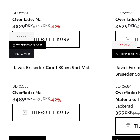
BDR5581
BDR5559
Overflade:
Overflade:
Matt
M
DKK
DKK
3829
3629
DKK
-42%
6618
6
RAVAK
TILFØJ TIL KURV
TIL
🥇 TOPPDESIGN 2025
RAVAK
SPARA MER
🥇 TOPPDESIGN 
Ravak Brusedør
Cool!
80 cm Sort Mat
Ravak Forlæ
Brusedør So
BDR5558
BDR6684
Overflade:
Overflade:
Matt
M
DKK
3489
Materiale:
DKK
-42%
T
6027
Lackerad
TILFØJ TIL KURV
DKK
399
695
TIL