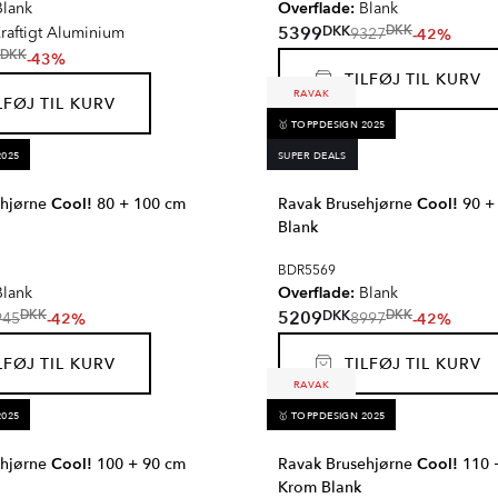
Overflade:
lank
Blank
DKK
5399
DKK
-42%
raftigt Aluminium
9327
DKK
-43%
TILFØJ TIL KURV
RAVAK
FØJ TIL KURV
🥇 TOPPDESIGN 2025
2025
SUPER DEALS
ehjørne
Cool!
80 + 100 cm
Ravak Brusehjørne
Cool!
90 +
Blank
BDR5569
Overflade:
lank
Blank
DKK
5209
DKK
DKK
-42%
-42%
945
8997
FØJ TIL KURV
TILFØJ TIL KURV
RAVAK
2025
🥇 TOPPDESIGN 2025
ehjørne
Cool!
100 + 90 cm
Ravak Brusehjørne
Cool!
110 
Krom Blank