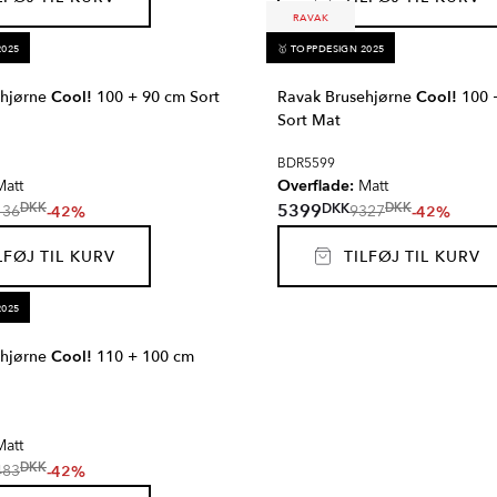
RAVAK
2025
🥇 TOPPDESIGN 2025
ehjørne
Cool!
100 + 90 cm Sort
Ravak Brusehjørne
Cool!
100 
Sort Mat
BDR5599
Overflade:
att
Matt
DKK
5399
DKK
DKK
-42%
-42%
136
9327
FØJ TIL KURV
TILFØJ TIL KURV
2025
ehjørne
Cool!
110 + 100 cm
att
DKK
-42%
483