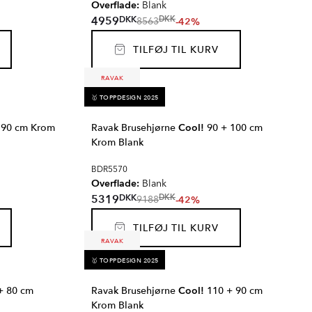
Overflade:
Blank
DKK
4959
DKK
-42%
8563
TILFØJ TIL KURV
RAVAK
🥇 TOPPDESIGN 2025
 90 cm Krom
Ravak Brusehjørne
Cool!
90 + 100 cm
Krom Blank
BDR5570
Overflade:
Blank
DKK
5319
DKK
-42%
9188
TILFØJ TIL KURV
RAVAK
🥇 TOPPDESIGN 2025
+ 80 cm
Ravak Brusehjørne
Cool!
110 + 90 cm
Krom Blank