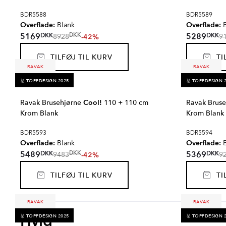
BDR5588
BDR5589
Overflade:
Overflade:
Blank
B
DKK
DKK
5169
5289
DKK
-42%
8928
9
TILFØJ TIL KURV
TIL
RAVAK
RAVAK
🥇 TOPPDESIGN 2025
🥇 TOPPDESIGN 
Ravak Brusehjørne
Cool!
110 + 110 cm
Ravak Brus
Krom Blank
Krom Blank
BDR5593
BDR5594
Overflade:
Overflade:
Blank
B
DKK
DKK
5489
5369
DKK
-42%
9483
9
TILFØJ TIL KURV
TIL
RAVAK
RAVAK
Hvid
🥇 TOPPDESIGN 2025
🥇 TOPPDESIGN 