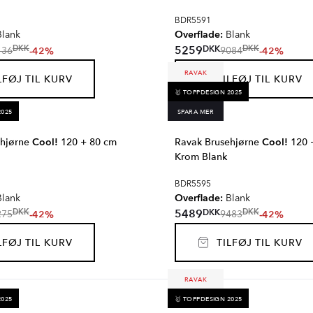
BDR5591
Overflade:
lank
Blank
DKK
5259
DKK
DKK
-42%
-42%
136
9084
RAVAK
FØJ TIL KURV
TILFØJ TIL KURV
🥇 TOPPDESIGN 2025
2025
SPARA MER
ehjørne
Cool!
120 + 80 cm
Ravak Brusehjørne
Cool!
120 
Krom Blank
BDR5595
Overflade:
lank
Blank
DKK
5489
DKK
DKK
-42%
-42%
275
9483
FØJ TIL KURV
TILFØJ TIL KURV
RAVAK
2025
🥇 TOPPDESIGN 2025