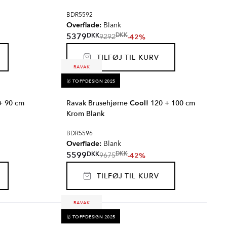
BDR5592
Overflade:
Blank
DKK
5379
DKK
-42%
9292
TILFØJ TIL KURV
RAVAK
🥇 TOPPDESIGN 2025
+ 90 cm
Ravak Brusehjørne
Cool!
120 + 100 cm
Krom Blank
BDR5596
Overflade:
Blank
DKK
5599
DKK
-42%
9675
TILFØJ TIL KURV
RAVAK
🥇 TOPPDESIGN 2025