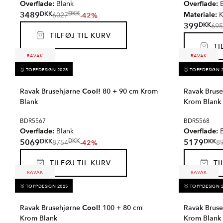
Overflade:
Overflade:
Blank
B
DKK
3489
Materiale:
DKK
-42%
K
6027
DKK
399
695
TILFØJ TIL KURV
TIL
RAVAK
RAVAK
🥇 TOPPDESIGN 2025
🥇 TOPPDESIGN 
Ravak Brusehjørne
Cool!
80 + 90 cm Krom
Ravak Brus
Blank
Krom Blank
BDR5567
BDR5568
Overflade:
Overflade:
Blank
B
DKK
DKK
5069
5179
DKK
-42%
8754
8
TILFØJ TIL KURV
TIL
RAVAK
RAVAK
🥇 TOPPDESIGN 2025
🥇 TOPPDESIGN 
Ravak Brusehjørne
Cool!
100 + 80 cm
Ravak Brus
Krom Blank
Krom Blank