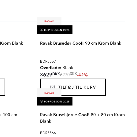
RAVAK
🥇 TOPPDESIGN 2025
Krom Blank
Ravak Brusedør
Cool!
90 cm Krom Blank
BDR5557
Overflade:
Blank
DKK
3629
DKK
-42%
6270
TILFØJ TIL KURV
RAVAK
🥇 TOPPDESIGN 2025
+ 100 cm
Ravak Brusehjørne
Cool!
80 + 80 cm Krom
Blank
BDR5566