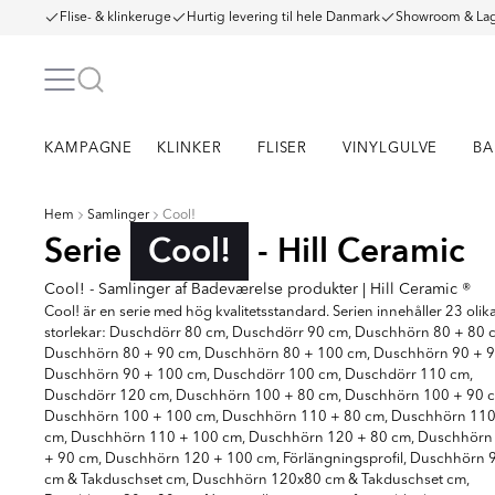
Flise- & klinkeruge
Hurtig levering til hele Danmark
Showroom & Lag
KAMPAGNE
KLINKER
FLISER
VINYLGULVE
BA
Hem
Samlinger
Cool!
Serie
Cool!
- Hill Ceramic
Cool! - Samlinger af Badeværelse produkter | Hill Ceramic ®
Cool! är en serie med hög kvalitetsstandard. Serien innehåller 23 olik
storlekar: Duschdörr 80 cm, Duschdörr 90 cm, Duschhörn 80 + 80 
Duschhörn 80 + 90 cm, Duschhörn 80 + 100 cm, Duschhörn 90 + 9
Duschhörn 90 + 100 cm, Duschdörr 100 cm, Duschdörr 110 cm,
Duschdörr 120 cm, Duschhörn 100 + 80 cm, Duschhörn 100 + 90 
Duschhörn 100 + 100 cm, Duschhörn 110 + 80 cm, Duschhörn 110
cm, Duschhörn 110 + 100 cm, Duschhörn 120 + 80 cm, Duschhörn
+ 90 cm, Duschhörn 120 + 100 cm, Förlängningsprofil, Duschhörn 
cm & Takduschset cm, Duschhörn 120x80 cm & Takduschset cm,