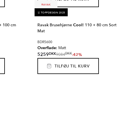
RAVAK
🥇 TOPPDESIGN 2025
+ 100 cm
Ravak Brusehjørne
Cool!
110 + 80 cm Sort
Mat
BDR5600
Overflade:
Matt
DKK
5259
DKK
-42%
9084
TILFØJ TIL KURV