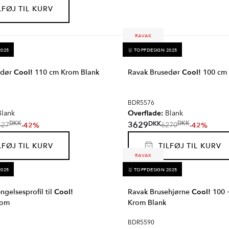
FØJ TIL KURV
RAVAK
2025
🥇 TOPPDESIGN 2025
edør
Cool!
110 cm Krom Blank
Ravak Brusedør
Cool!
100 cm 
BDR5576
Overflade:
lank
Blank
DKK
3629
DKK
DKK
-42%
-42%
427
6270
FØJ TIL KURV
TILFØJ TIL KURV
RAVAK
2025
🥇 TOPPDESIGN 2025
ngelsesprofil til
Cool!
Ravak Brusehjørne
Cool!
100 
rom
Krom Blank
BDR5590