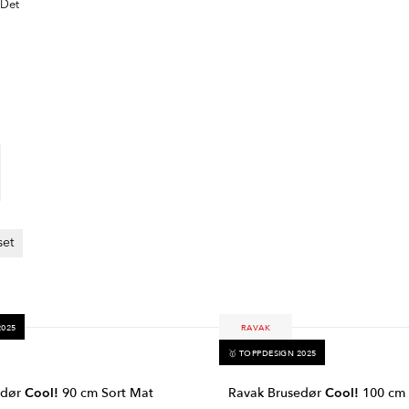
 Det
set
2025
RAVAK
🥇 TOPPDESIGN 2025
edør
Cool!
90 cm Sort Mat
Ravak Brusedør
Cool!
100 cm 