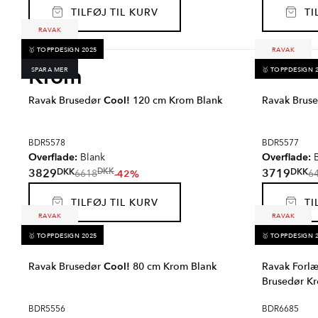
TILFØJ TIL KURV
TIL
RAVAK
🥇 TOPPDESIGN 2025
RAVAK
Krom
SPARA MER
🥇 TOPPDESIGN 
Ravak Brusedør
Cool!
120 cm Krom Blank
Ravak Brus
BDR5578
BDR5577
Overflade:
Overflade:
Blank
B
DKK
DKK
3829
3719
DKK
-42%
6618
6
TILFØJ TIL KURV
TIL
RAVAK
RAVAK
🥇 TOPPDESIGN 2025
🥇 TOPPDESIGN 
Ravak Brusedør
Cool!
80 cm Krom Blank
Ravak Forlæ
Brusedør K
BDR5556
BDR6685