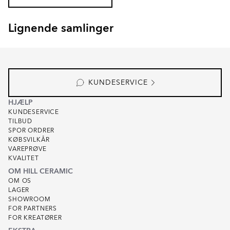
Lignende samlinger
EKSKÄR TOPS
OMNI
Item
1
of
6
KUNDESERVICE
HJÆLP
KUNDESERVICE
TILBUD
SPOR ORDRER
KØBSVILKÅR
VAREPRØVE
KVALITET
OM HILL CERAMIC
OM OS
LAGER
SHOWROOM
FOR PARTNERS
FOR KREATØRER