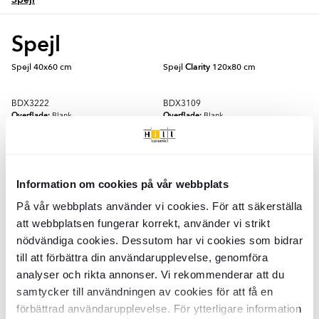
Spejl
Spejl 40x60 cm
Spejl
Clarity
120x80 cm
BDX3222
BDX3109
Overflade:
Overflade:
Blank
Blank
Materiale:
Materiale:
Spegel
Spegel
DKK
DKK
309
709
-39%
-38%
DKK
DKK
504
1145
TILFØJ TIL KURV
TILFØJ TIL KURV
Information om cookies på vår webbplats
På vår webbplats använder vi cookies. För att säkerställa
Spejl
Clarity
med
Spejl
Clarity
80x80 cm med
att webbplatsen fungerar korrekt, använder vi strikt
Baggrundsbelysning 120 cm
Baggrundsbelysning
nödvändiga cookies. Dessutom har vi cookies som bidrar
till att förbättra din användarupplevelse, genomföra
BDX3157
BDX3102
Overflade:
Overflade:
Blank
Blank
analyser och rikta annonser. Vi rekommenderar att du
Materiale:
Materiale:
Spegel
Spegel
samtycker till användningen av cookies för att få en
DKK
DKK
3048
1579
-39%
-38%
DKK
DKK
4973
2531
förbättrad användarupplevelse. För ytterligare information