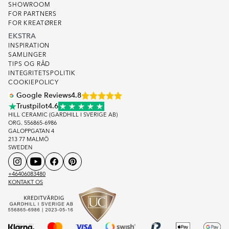
SHOWROOM
FOR PARTNERS
FOR KREATØRER
EKSTRA
INSPIRATION
SAMLINGER
TIPS OG RÅD
INTEGRITETSPOLITIK
COOKIEPOLICY
Google Reviews
4.8
Trustpilot
4.6
HILL CERAMIC (GARDHILL I SVERIGE AB)
ORG. 556865-6986
GALOPPGATAN 4
213 77 MALMÖ
SWEDEN
+46406083480
KONTAKT OS