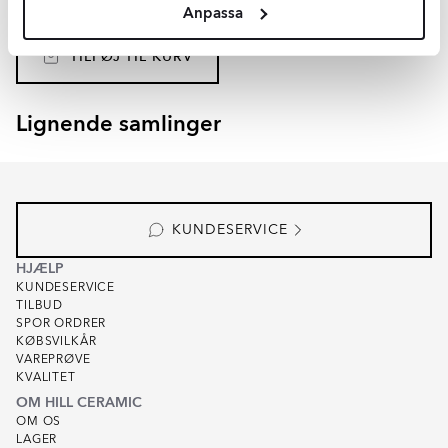
Anpassa
DKK
519
-43%
DKK
910
TILFØJ TIL KURV
Lignende samlinger
RENOLIA
HELOR
Item
1
of
7
KUNDESERVICE
HJÆLP
KUNDESERVICE
TILBUD
SPOR ORDRER
KØBSVILKÅR
VAREPRØVE
KVALITET
OM HILL CERAMIC
OM OS
LAGER