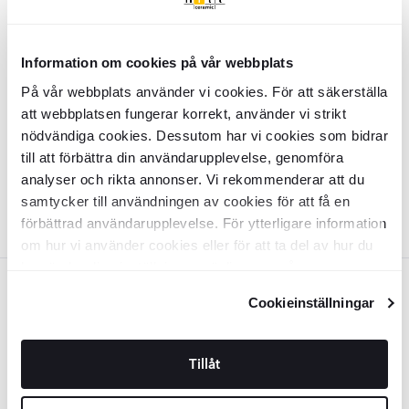
Grøn
Bordlampe
Charlan
Grøn
Information om cookies på vår webbplats
På vår webbplats använder vi cookies. För att säkerställa
INZV1746
att webbplatsen fungerar korrekt, använder vi strikt
Overflade:
Matt
nödvändiga cookies. Dessutom har vi cookies som bidrar
Materiale:
Järn
DKK
519
-43%
DKK
till att förbättra din användarupplevelse, genomföra
910
analyser och rikta annonser. Vi rekommenderar att du
TILFØJ TIL KURV
samtycker till användningen av cookies för att få en
förbättrad användarupplevelse. För ytterligare information
om hur vi använder cookies eller för att ta del av hur du
kan ändra dina inställningar, vänligen se vår
Hvid
Integritetspolicy
och
Cookiepolicy
.
Cookieinställningar
Bordlampe
Charlan
Hvid
Tillåt
INZV1747
Overflade:
Matt
Materiale:
Järn