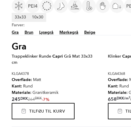
33x33
10x30
Farver:
Gra
Brun
Lysegrå
Mørkegrå
Beige
Gra
Trappeklinker Runde
Capri
Grå Mat 33x33
Klinker
Capr
cm
KLGA4378
KLGA4368
Overflade:
Overflade:
Matt
M
Kant:
Kant:
Rund
Rund
Materiale:
Materiale:
Granitkeramik
G
2
DKK
/
m
DKK
245
658
DKK
-7%
264
TILFØJ TIL KURV
TIL