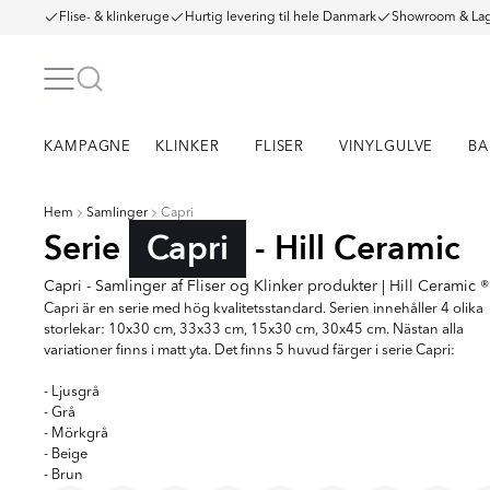
Flise- & klinkeruge
Hurtig levering til hele Danmark
Showroom & Lag
KAMPAGNE
KLINKER
FLISER
VINYLGULVE
BA
Hem
Samlinger
Capri
Serie
Capri
- Hill Ceramic
Capri - Samlinger af Fliser og Klinker produkter | Hill Ceramic ®
Capri är en serie med hög kvalitetsstandard. Serien innehåller 4 olika
storlekar: 10x30 cm, 33x33 cm, 15x30 cm, 30x45 cm. Nästan alla
variationer finns i matt yta. Det finns 5 huvud färger i serie Capri:
- Ljusgrå
- Grå
- Mörkgrå
- Beige
- Brun