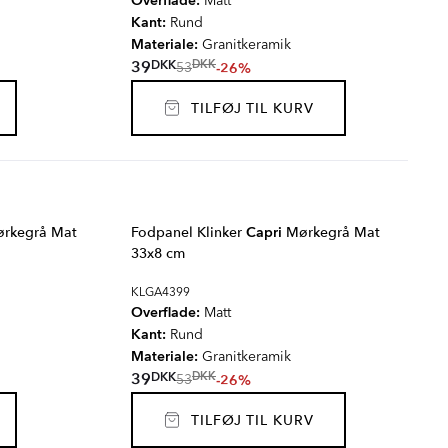
Overflade:
Matt
Kant:
Rund
Materiale:
Granitkeramik
DKK
39
DKK
-26%
53
TILFØJ TIL KURV
rkegrå Mat
Fodpanel Klinker
Capri
Mørkegrå Mat
33x8 cm
KLGA4399
Overflade:
Matt
Kant:
Rund
Materiale:
Granitkeramik
DKK
39
DKK
-26%
53
TILFØJ TIL KURV