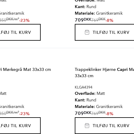
Overflade:
att
Matt
Kant:
Rund
Materiale:
ranitkeramik
Granitkeramik
2
DKK
DKK
/
m
709
DKK
-23%
-8%
850
769
FØJ TIL KURV
TILFØJ TIL KURV
i
Mørkegrå Mat 33x33 cm
Trappeklinker Hjørne
Capri
Mø
33x33 cm
KLGA4394
Overflade:
att
Matt
Kant:
Rund
Materiale:
ranitkeramik
Granitkeramik
2
DKK
DKK
/
m
709
DKK
-23%
-8%
850
769
FØJ TIL KURV
TILFØJ TIL KURV