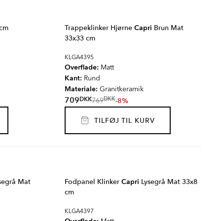
 cm
Trappeklinker Hjørne
Capri
Brun Mat
33x33 cm
KLGA4395
Overflade:
Matt
Kant:
Rund
Materiale:
Granitkeramik
DKK
709
DKK
-8%
769
TILFØJ TIL KURV
segrå Mat
Fodpanel Klinker
Capri
Lysegrå Mat 33x8
cm
KLGA4397