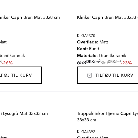
linker
Capri
Brun Mat 33x8 cm
Klinker
Capri
Brun Mat 33x33
KLGA4370
Overflade:
att
Matt
Kant:
Rund
Materiale:
ranitkeramik
Granitkeramik
2
2
DKK
/
m
DKK
/
m
658
K
-26%
-23%
850
FØJ TIL KURV
TILFØJ TIL KURV
i
Lysegrå Mat 33x33 cm
Trappeklinker Hjørne
Capri
Ly
33x33 cm
KLGA4392