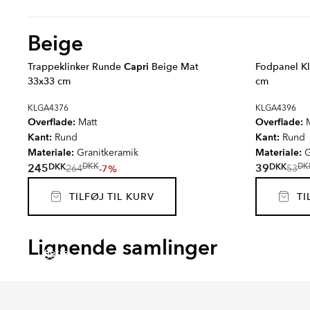
Beige
Trappeklinker Runde
Capri
Beige Mat
Fodpanel K
33x33 cm
cm
KLGA4376
KLGA4396
Overflade:
Overflade:
Matt
M
Kant:
Kant:
Rund
Rund
Materiale:
Materiale:
Granitkeramik
G
DKK
DKK
245
39
DKK
DK
-7%
264
53
TILFØJ TIL KURV
TIL
STONEHENGE
DELI
ARCHETYPE
CEME
Lignende samlinger
Serie
Serie
Serie
Serie