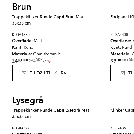
Brun
Trappeklinker Runde
Capri
Brun Mat
Fodpanel K
33x33 cm
KLGA4380
KLGA4400
Overflade:
Overflade:
Matt
M
Kant:
Kant:
Rund
Rund
Materiale:
Materiale:
Granitkeramik
G
DKK
DKK
245
39
DKK
DK
-7%
264
53
TILFØJ TIL KURV
TIL
Lysegrå
Trappeklinker Runde
Capri
Lysegrå Mat
Klinker
Capr
33x33 cm
KLGA4377
KLGA4367