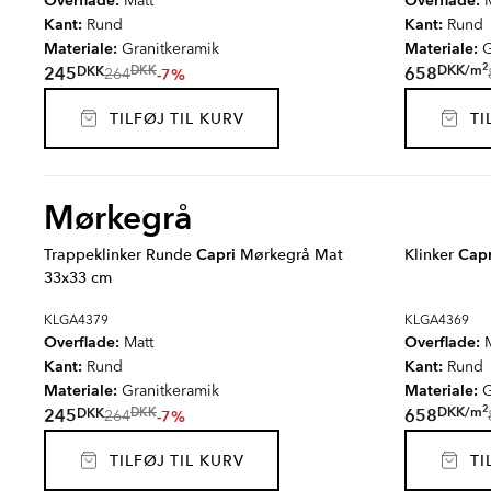
Overflade:
Overflade:
Matt
M
Kant:
Kant:
Rund
Rund
Materiale:
Materiale:
Granitkeramik
G
2
DKK
/
m
DKK
245
658
DKK
-7%
264
TILFØJ TIL KURV
TIL
Mørkegrå
Trappeklinker Runde
Capri
Mørkegrå Mat
Klinker
Capr
33x33 cm
KLGA4379
KLGA4369
Overflade:
Overflade:
Matt
M
Kant:
Kant:
Rund
Rund
Materiale:
Materiale:
Granitkeramik
G
2
DKK
/
m
DKK
245
658
DKK
-7%
264
TILFØJ TIL KURV
TIL