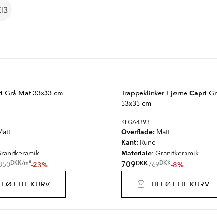
i
Grå Mat 33x33 cm
Trappeklinker Hjørne
Capri
Gr
33x33 cm
KLGA4393
Overflade:
att
Matt
Kant:
Rund
Materiale:
ranitkeramik
Granitkeramik
2
DKK
DKK
/
m
709
DKK
-23%
-8%
850
769
FØJ TIL KURV
TILFØJ TIL KURV