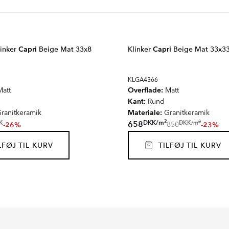
linker
Capri
Beige Mat 33x8
Klinker
Capri
Beige Mat 33x3
KLGA4366
Overflade:
att
Matt
Kant:
Rund
Materiale:
ranitkeramik
Granitkeramik
2
2
DKK
/
m
DKK
/
m
658
K
-26%
-23%
850
FØJ TIL KURV
TILFØJ TIL KURV
CATE
DIRECT
NTA
ALVAR
Serie
Serie