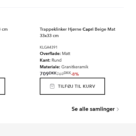
3 cm
Trappeklinker Hjørne
Capri
Beige Mat
33x33 cm
KLGA4391
Overflade:
Matt
Kant:
Rund
Materiale:
Granitkeramik
DKK
709
DKK
-8%
769
TILFØJ TIL KURV
LIVING
Se alle samlinger
Serie