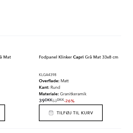
å Mat
Fodpanel Klinker
Capri
Grå Mat 33x8 cm
KLGA4398
Overflade:
Matt
Kant:
Rund
Materiale:
Granitkeramik
DKK
39
DKK
-26%
53
TILFØJ TIL KURV