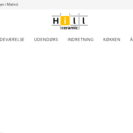
er i Malmö
DEVÆRELSE
UDENDØRS
INDRETNING
KØKKEN
Å
Item
1
of
1