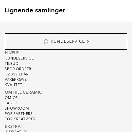
Lignende samlinger
SEKEL
RAINBOW
Item
1
of
8
KUNDESERVICE
HJÆLP
KUNDESERVICE
TILBUD
SPOR ORDRER
KØBSVILKÅR
VAREPRØVE
KVALITET
OM HILL CERAMIC
OM OS
LAGER
SHOWROOM
FOR PARTNERS
FOR KREATØRER
EKSTRA