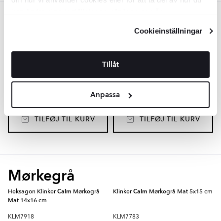
kan ändra dina inställningar, vänligen se vår
Hvid
Integritetspolicy
och
Cookiepolicy
.
Cookieinställningar
Klinker
Calm
Hvid Mat 5x15 cm
Heksagon Klinker
Calm
Hvid Mat
14x16 cm
Tillåt
KLM7787
KLM7913
Overflade:
Overflade:
Matt
Matt
Kant:
Kant:
Rund
Rund
Materiale:
Materiale:
Granitkeramik
Granitkeramik
Anpassa
2
2
DKK
/
m
DKK
/
m
777
587
-8%
-24%
2
2
DKK
/
m
DKK
/
m
845
769
TILFØJ TIL KURV
TILFØJ TIL KURV
Mørkegrå
Heksagon Klinker
Calm
Mørkegrå
Klinker
Calm
Mørkegrå Mat 5x15 cm
Mat 14x16 cm
KLM7918
KLM7783