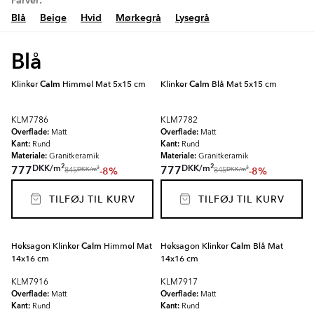
Farver:
Blå
Beige
Hvid
Mørkegrå
Lysegrå
Blå
Klinker
Calm
Himmel Mat 5x15 cm
Klinker
Calm
Blå Mat 5x15 cm
KLM7786
KLM7782
Overflade:
Overflade:
Matt
Matt
Kant:
Kant:
Rund
Rund
Materiale:
Materiale:
Granitkeramik
Granitkeramik
2
2
DKK
/
m
DKK
/
m
777
777
-8%
-8%
2
2
DKK
/
m
DKK
/
m
845
845
TILFØJ TIL KURV
TILFØJ TIL KURV
Heksagon Klinker
Calm
Himmel Mat
Heksagon Klinker
Calm
Blå Mat
14x16 cm
14x16 cm
KLM7916
KLM7917
Overflade:
Overflade:
Matt
Matt
Kant:
Kant:
Rund
Rund