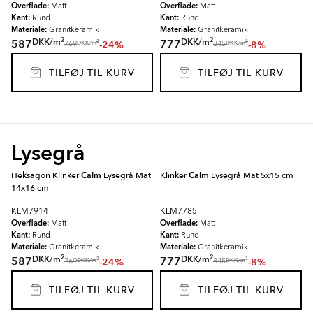
Overflade:
Overflade:
Matt
Matt
Kant:
Kant:
Rund
Rund
Materiale:
Materiale:
Granitkeramik
Granitkeramik
2
2
DKK
/
m
DKK
/
m
587
777
-24%
-8%
2
2
DKK
/
m
DKK
/
m
769
845
TILFØJ TIL KURV
TILFØJ TIL KURV
Lysegrå
Heksagon Klinker
Calm
Lysegrå Mat
Klinker
Calm
Lysegrå Mat 5x15 cm
14x16 cm
KLM7914
KLM7785
Overflade:
Overflade:
Matt
Matt
Kant:
Kant:
Rund
Rund
Materiale:
Materiale:
Granitkeramik
Granitkeramik
2
2
DKK
/
m
DKK
/
m
587
777
-24%
-8%
2
2
DKK
/
m
DKK
/
m
769
845
TILFØJ TIL KURV
TILFØJ TIL KURV