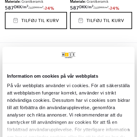
Materiale:
Materiale:
Granitkeramik
Granitkeramik
2
2
DKK
/
m
DKK
/
m
587
587
-24%
-24%
2
2
DKK
/
m
DKK
/
m
769
769
TILFØJ TIL KURV
TILFØJ TIL KURV
Beige
Klinker
Calm
Beige Mat 5x15 cm
Heksagon Klinker
Calm
Beige Mat
14x16 cm
Information om cookies på vår webbplats
KLM7784
KLM7915
På vår webbplats använder vi cookies. För att säkerställa
Overflade:
Overflade:
Matt
Matt
Kant:
Kant:
att webbplatsen fungerar korrekt, använder vi strikt
Rund
Rund
Materiale:
Materiale:
Granitkeramik
Granitkeramik
nödvändiga cookies. Dessutom har vi cookies som bidrar
2
2
DKK
/
m
DKK
/
m
777
587
-8%
-24%
2
2
DKK
/
m
DKK
/
m
845
769
till att förbättra din användarupplevelse, genomföra
analyser och rikta annonser. Vi rekommenderar att du
TILFØJ TIL KURV
TILFØJ TIL KURV
samtycker till användningen av cookies för att få en
förbättrad användarupplevelse. För ytterligare information
om hur vi använder cookies eller för att ta del av hur du