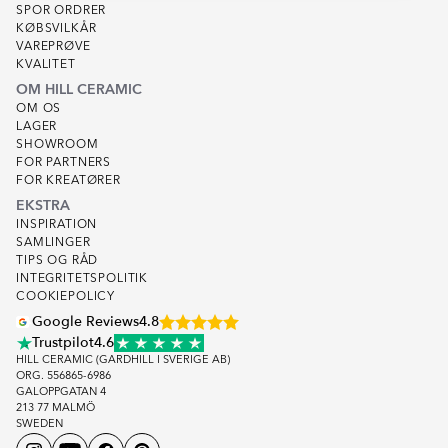
SPOR ORDRER
KØBSVILKÅR
VAREPRØVE
KVALITET
OM HILL CERAMIC
OM OS
LAGER
SHOWROOM
FOR PARTNERS
FOR KREATØRER
EKSTRA
INSPIRATION
SAMLINGER
TIPS OG RÅD
INTEGRITETSPOLITIK
COOKIEPOLICY
Google Reviews
4.8
Trustpilot
4.6
HILL CERAMIC (GARDHILL I SVERIGE AB)
ORG. 556865-6986
GALOPPGATAN 4
213 77 MALMÖ
SWEDEN