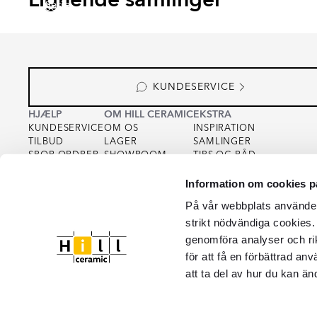
Serie
Serie
Serie
Serie
KUNDESERVICE
HJÆLP
OM HILL CERAMIC
EKSTRA
KUNDESERVICE
OM OS
INSPIRATION
TILBUD
LAGER
SAMLINGER
SPOR ORDRER
SHOWROOM
TIPS OG RÅD
KØBSVILKÅR
FOR PARTNERS
INTEGRITETSPOLITIK
Information om cookies p
VAREPRØVE
FOR KREATØRER
COOKIEPOLICY
KVALITET
På vår webbplats använder 
strikt nödvändiga cookies.
genomföra analyser och ri
för att få en förbättrad an
att ta del av hur du kan än