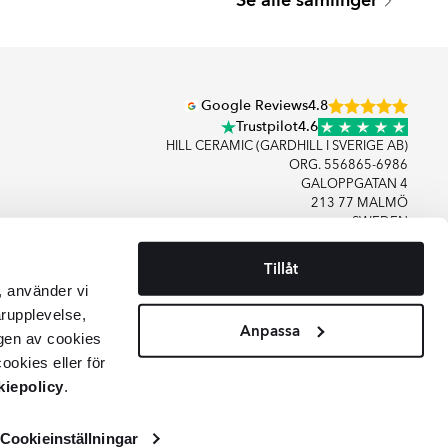
Se alle samlinger
Serie
Serie
Google Reviews
4.8
Trustpilot
4.6
HILL CERAMIC (GARDHILL I SVERIGE AB)
ORG. 556865-6986
GALOPPGATAN 4
213 77 MALMÖ
SWEDEN
Tillåt
+46406083480
, använder vi
KONTAKT OS
arupplevelse,
Anpassa
gen av cookies
ookies eller för
iepolicy
.
Cookieinställningar