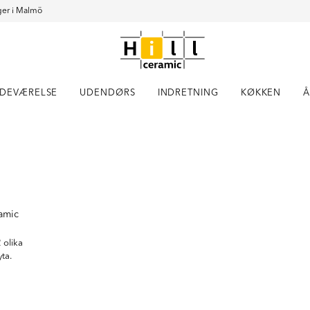
er i Malmö
DEVÆRELSE
UDENDØRS
INDRETNING
KØKKEN
Å
Item
1
of
5
ramic
 olika
ta.