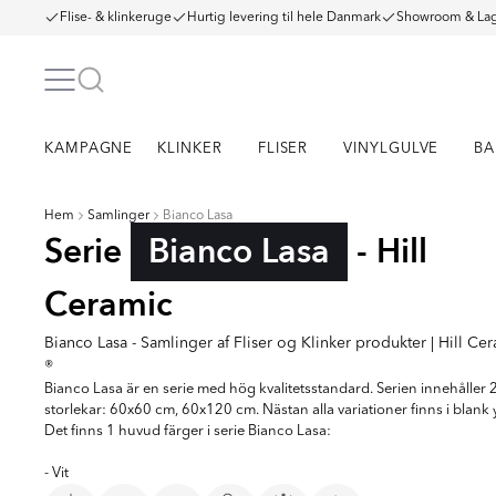
Flise- & klinkeruge
Hurtig levering til hele Danmark
Showroom & Lag
KAMPAGNE
KLINKER
FLISER
VINYLGULVE
BA
Hem
Samlinger
Bianco Lasa
Serie
Bianco Lasa
- Hill
Ceramic
Bianco Lasa - Samlinger af Fliser og Klinker produkter | Hill Ce
®
Bianco Lasa är en serie med hög kvalitetsstandard. Serien innehåller 2
storlekar: 60x60 cm, 60x120 cm. Nästan alla variationer finns i blank y
Det finns 1 huvud färger i serie Bianco Lasa:
- Vit