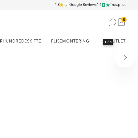
4.8
Google Reviews
4.6
Trustpilot
0
RHUNDREDESKIFTE
FLISEMONTERING
OUTLET
1
/ 5