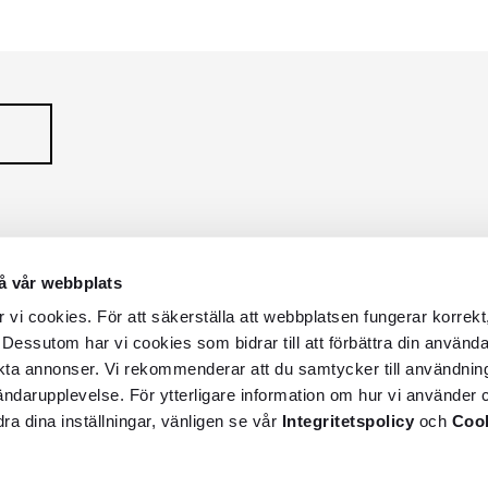
Serie
Serie
å vår webbplats
vi cookies. För att säkerställa att webbplatsen fungerar korrekt
 Dessutom har vi cookies som bidrar till att förbättra din använd
kta annonser. Vi rekommenderar att du samtycker till användnin
vändarupplevelse. För ytterligare information om hur vi använder c
dra dina inställningar, vänligen se vår
Integritetspolicy
och
Cook