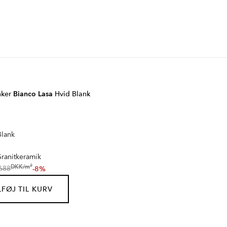
nker
Bianco Lasa
Hvid Blank
lank
ranitkeramik
2
DKK
/
m
-8%
688
FØJ TIL KURV
ERBURY
BOTTOCINO
IK
ROSENDAL