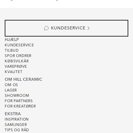
Item
1
of
7
KUNDESERVICE
HJÆLP
KUNDESERVICE
TILBUD
SPOR ORDRER
KØBSVILKÅR
VAREPRØVE
KVALITET
OM HILL CERAMIC
OM OS
LAGER
SHOWROOM
FOR PARTNERS
FOR KREATØRER
EKSTRA
INSPIRATION
SAMLINGER
TIPS OG RÅD