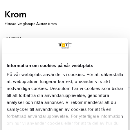
Krom
Elstead Væglampe
Austen
Krom
INAD0174
Overflade:
Blank
Materiale:
Mässing, Glas
DKK
2595
-36%
DKK
4087
Information om cookies på vår webbplats
TILFØJ TIL KURV
På vår webbplats använder vi cookies. För att säkerställa
att webbplatsen fungerar korrekt, använder vi strikt
nödvändiga cookies. Dessutom har vi cookies som bidrar
till att förbättra din användarupplevelse, genomföra
Nickel
analyser och rikta annonser. Vi rekommenderar att du
Elstead Væglampe
samtycker till användningen av cookies för att få en
Austen
Nikkel
förbättrad användarupplevelse. För ytterligare information
om hur vi använder cookies eller för att ta del av hur du
INAD0175
Overflade:
Blank