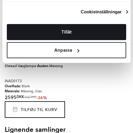
kan ändra dina inställningar, vänligen se vår
Materiale:
Mässing, Glas
Integritetspolicy
och
Cookiepolicy
.
DKK
2595
-36%
DKK
4087
Cookieinställningar
TILFØJ TIL KURV
Tillåt
Anpassa
Messing
Elstead Væglampe
Austen
Messing
INAD0173
Overflade:
Blank
Materiale:
Mässing, Glas
DKK
2595
-36%
DKK
4087
TILFØJ TIL KURV
Lignende samlinger
RENOLIA
HELOR